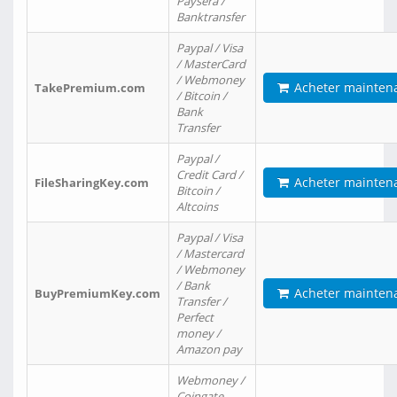
Paysera /
Banktransfer
Paypal / Visa
/ MasterCard
/ Webmoney
Acheter mainten
TakePremium.com
/ Bitcoin /
Bank
Transfer
Paypal /
Credit Card /
Acheter mainten
FileSharingKey.com
Bitcoin /
Altcoins
Paypal / Visa
/ Mastercard
/ Webmoney
/ Bank
Acheter mainten
BuyPremiumKey.com
Transfer /
Perfect
money /
Amazon pay
Webmoney /
Coingate