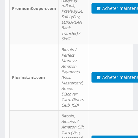
(EasyPay,
mBank,
Acheter mainten
PremiumCoupon.com
Przelewy24,
SafetyPay,
EUROPEAN
Bank
Transfer) /
Skrill
Bitcoin /
Perfect
Money /
Amazon
Payments
Acheter mainten
PlusInstant.com
(Visa,
Mastercard,
Amex,
Discover
Card, Diners
Club, JCB)
Bitcoin,
Altcoins /
Amazon Gift
Card (Visa,