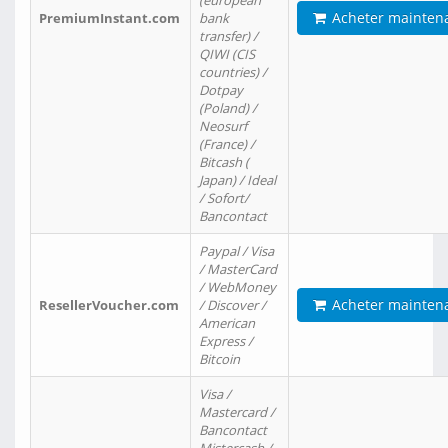
(european
Acheter mainten
PremiumInstant.com
bank
transfer) /
QIWI (CIS
countries) /
Dotpay
(Poland) /
Neosurf
(France) /
Bitcash (
Japan) / Ideal
/ Sofort/
Bancontact
Paypal / Visa
/ MasterCard
/ WebMoney
Acheter mainten
ResellerVoucher.com
/ Discover /
American
Express /
Bitcoin
Visa /
Mastercard /
Bancontact