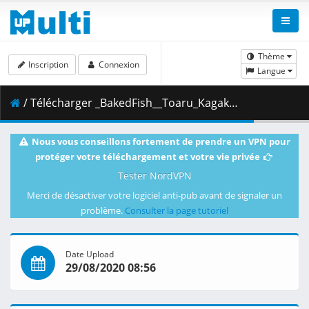
Thème
Inscription
Connexion
Langue
/ Télécharger _BakedFish__Toaru_Kagaku_no_Railgun_T_-_20__720p__AAC_.mp4.002 ( 391.87 MB )
Nous vous conseillons fortement de prendre un VPN pour
protéger votre téléchargement et votre vie privée
Tester NordVPN
Merci de désactiver votre logiciel anti-pub avant de signaler un
problème.
Consulter la page tutoriel
Date Upload
29/08/2020 08:56