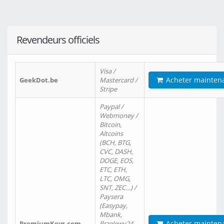
Revendeurs officiels
Visa /
Acheter mainten
GeekDot.be
Mastercard /
Stripe
Paypal /
Webmoney /
Bitcoin,
Altcoins
(BCH, BTG,
CVC, DASH,
DOGE, EOS,
ETC, ETH,
LTC, OMG,
SNT, ZEC…) /
Paysera
(Easypay,
Mbank,
Acheter mainten
PremiumKeys.com
Przelewy24,