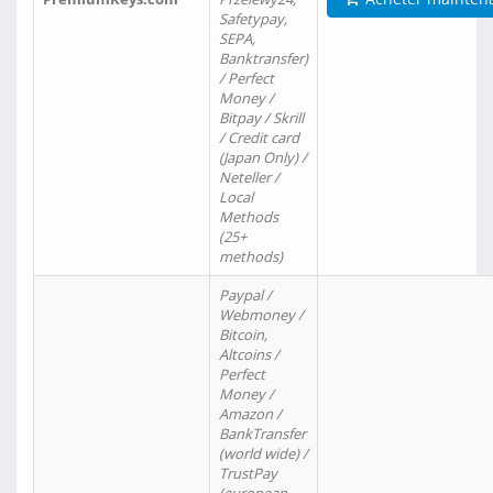
Safetypay,
SEPA,
Banktransfer)
/ Perfect
Money /
Bitpay / Skrill
/ Credit card
(Japan Only) /
Neteller /
Local
Methods
(25+
methods)
Paypal /
Webmoney /
Bitcoin,
Altcoins /
Perfect
Money /
Amazon /
BankTransfer
(world wide) /
TrustPay