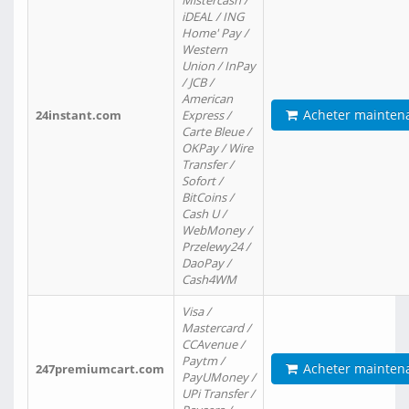
Mistercash /
iDEAL / ING
Home' Pay /
Western
Union / InPay
/ JCB /
American
Acheter mainten
24instant.com
Express /
Carte Bleue /
OKPay / Wire
Transfer /
Sofort /
BitCoins /
Cash U /
WebMoney /
Przelewy24 /
DaoPay /
Cash4WM
Visa /
Mastercard /
CCAvenue /
Paytm /
Acheter mainten
247premiumcart.com
PayUMoney /
UPi Transfer /