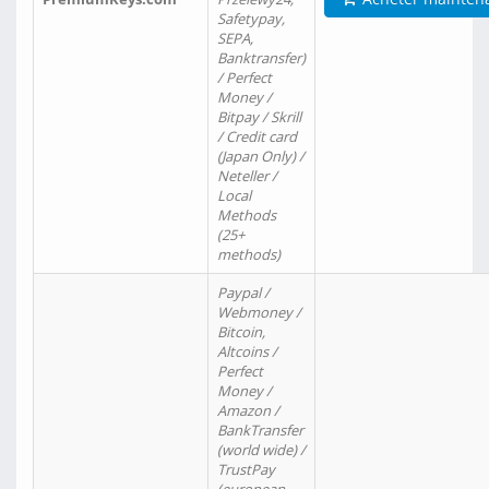
Safetypay,
SEPA,
Banktransfer)
/ Perfect
Money /
Bitpay / Skrill
/ Credit card
(Japan Only) /
Neteller /
Local
Methods
(25+
methods)
Paypal /
Webmoney /
Bitcoin,
Altcoins /
Perfect
Money /
Amazon /
BankTransfer
(world wide) /
TrustPay