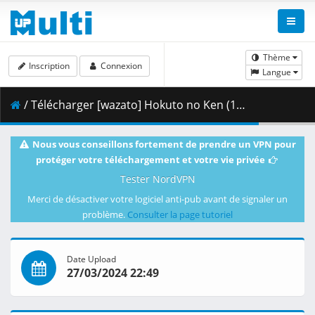
Thème
Inscription
Connexion
Langue
/ Télécharger [wazato] Hokuto no Ken (1984) - 027 [REMASTERED] [DVD] [54FD2878].mkv.001 ( 470.76 MB )
Nous vous conseillons fortement de prendre un VPN pour
protéger votre téléchargement et votre vie privée
Tester NordVPN
Merci de désactiver votre logiciel anti-pub avant de signaler un
problème.
Consulter la page tutoriel
Date Upload
27/03/2024 22:49