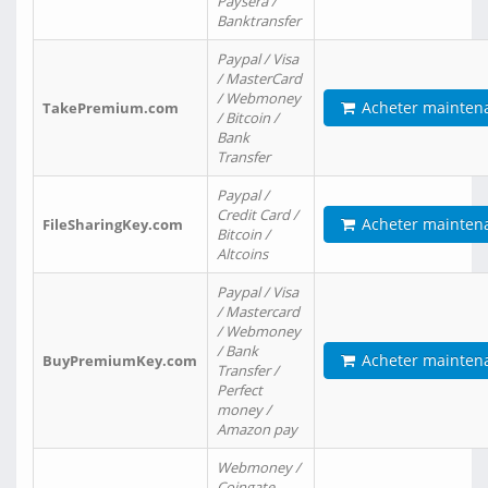
Paysera /
Banktransfer
Paypal / Visa
/ MasterCard
/ Webmoney
Acheter mainten
TakePremium.com
/ Bitcoin /
Bank
Transfer
Paypal /
Credit Card /
Acheter mainten
FileSharingKey.com
Bitcoin /
Altcoins
Paypal / Visa
/ Mastercard
/ Webmoney
/ Bank
Acheter mainten
BuyPremiumKey.com
Transfer /
Perfect
money /
Amazon pay
Webmoney /
Coingate