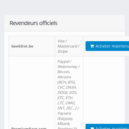
Revendeurs officiels
Visa /
Acheter mainten
GeekDot.be
Mastercard /
Stripe
Paypal /
Webmoney /
Bitcoin,
Altcoins
(BCH, BTG,
CVC, DASH,
DOGE, EOS,
ETC, ETH,
LTC, OMG,
SNT, ZEC…) /
Paysera
(Easypay,
Mbank,
Acheter mainten
PremiumKeys.com
Przelewy24,