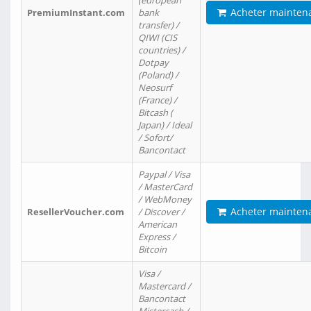
(european
Acheter mainten
PremiumInstant.com
bank
transfer) /
QIWI (CIS
countries) /
Dotpay
(Poland) /
Neosurf
(France) /
Bitcash (
Japan) / Ideal
/ Sofort/
Bancontact
Paypal / Visa
/ MasterCard
/ WebMoney
Acheter mainten
ResellerVoucher.com
/ Discover /
American
Express /
Bitcoin
Visa /
Mastercard /
Bancontact