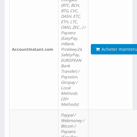
(BTC, BCH,
BTG, CVC,
DASH, ETC,
ETH, LTC,
OMG, ZEC…) /
Paysera
(EasyPay,
mBank,
Acheter mainten
AccountInstant.com
Przelewy24,
SafetyPay,
EUROPEAN
Bank
Transfer) /
Payssion,
Giropay /
Local
Methods
(20+
Methods)
Paypal /
Webmoney /
Bitcoin /
Paysera