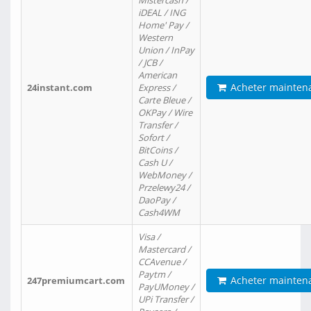
Mistercash /
iDEAL / ING
Home' Pay /
Western
Union / InPay
/ JCB /
American
Acheter mainten
24instant.com
Express /
Carte Bleue /
OKPay / Wire
Transfer /
Sofort /
BitCoins /
Cash U /
WebMoney /
Przelewy24 /
DaoPay /
Cash4WM
Visa /
Mastercard /
CCAvenue /
Paytm /
Acheter mainten
247premiumcart.com
PayUMoney /
UPi Transfer /