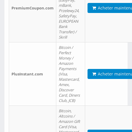
(EasyPay,
mBank,
Acheter mainten
PremiumCoupon.com
Przelewy24,
SafetyPay,
EUROPEAN
Bank
Transfer) /
Skrill
Bitcoin /
Perfect
Money /
Amazon
Payments
Acheter mainten
PlusInstant.com
(Visa,
Mastercard,
Amex,
Discover
Card, Diners
Club, JCB)
Bitcoin,
Altcoins /
Amazon Gift
Card (Visa,