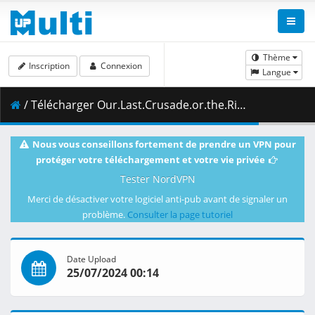
Thème
Inscription
Connexion
Langue
/ Télécharger Our.Last.Crusade.or.the.Rise.of.a.New.World.S02E01.Witch.Planets.Fate.1080p.CR.WEB-DL.AAC2.0.H.264.DUAL-VARYG.mkv.001 ( 485.54 MB )
Nous vous conseillons fortement de prendre un VPN pour
protéger votre téléchargement et votre vie privée
Tester NordVPN
Merci de désactiver votre logiciel anti-pub avant de signaler un
problème.
Consulter la page tutoriel
Date Upload
25/07/2024 00:14