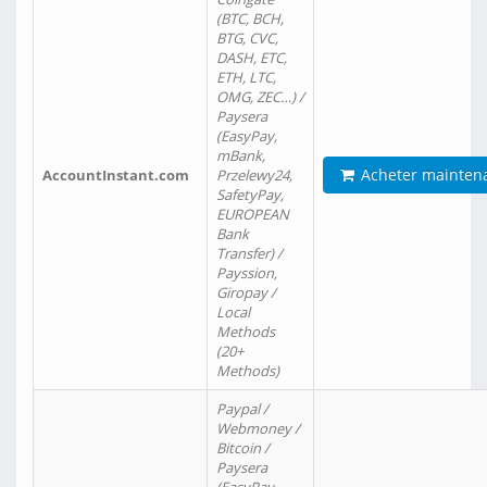
(BTC, BCH,
BTG, CVC,
DASH, ETC,
ETH, LTC,
OMG, ZEC…) /
Paysera
(EasyPay,
mBank,
Acheter mainten
AccountInstant.com
Przelewy24,
SafetyPay,
EUROPEAN
Bank
Transfer) /
Payssion,
Giropay /
Local
Methods
(20+
Methods)
Paypal /
Webmoney /
Bitcoin /
Paysera