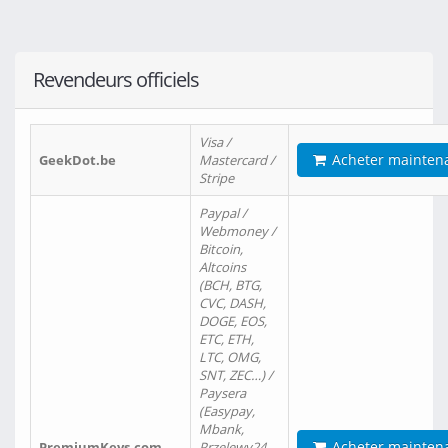
Revendeurs officiels
Visa /
Acheter mainten
GeekDot.be
Mastercard /
Stripe
Paypal /
Webmoney /
Bitcoin,
Altcoins
(BCH, BTG,
CVC, DASH,
DOGE, EOS,
ETC, ETH,
LTC, OMG,
SNT, ZEC…) /
Paysera
(Easypay,
Mbank,
Acheter mainten
PremiumKeys.com
Przelewy24,