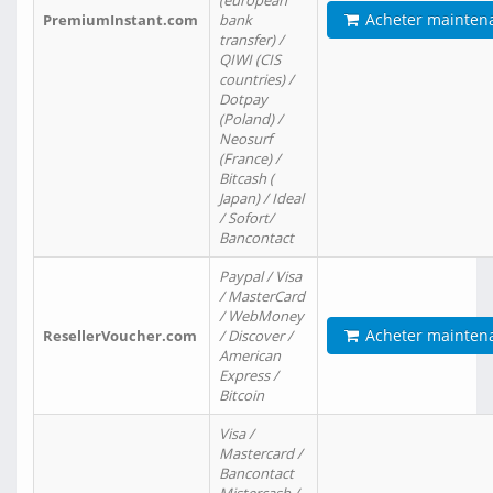
(european
Acheter mainten
PremiumInstant.com
bank
transfer) /
QIWI (CIS
countries) /
Dotpay
(Poland) /
Neosurf
(France) /
Bitcash (
Japan) / Ideal
/ Sofort/
Bancontact
Paypal / Visa
/ MasterCard
/ WebMoney
Acheter mainten
ResellerVoucher.com
/ Discover /
American
Express /
Bitcoin
Visa /
Mastercard /
Bancontact