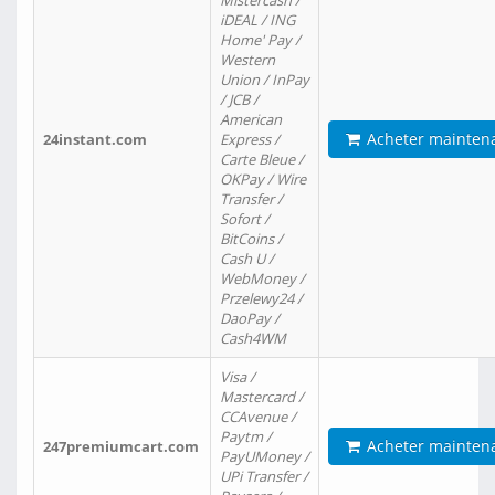
Mistercash /
iDEAL / ING
Home' Pay /
Western
Union / InPay
/ JCB /
American
Acheter mainten
24instant.com
Express /
Carte Bleue /
OKPay / Wire
Transfer /
Sofort /
BitCoins /
Cash U /
WebMoney /
Przelewy24 /
DaoPay /
Cash4WM
Visa /
Mastercard /
CCAvenue /
Paytm /
Acheter mainten
247premiumcart.com
PayUMoney /
UPi Transfer /