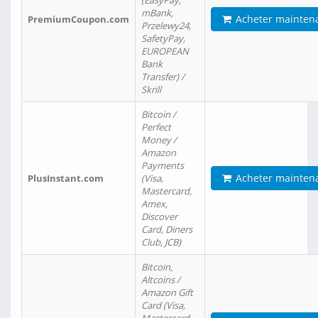
(EasyPay,
mBank,
Acheter mainten
PremiumCoupon.com
Przelewy24,
SafetyPay,
EUROPEAN
Bank
Transfer) /
Skrill
Bitcoin /
Perfect
Money /
Amazon
Payments
Acheter mainten
PlusInstant.com
(Visa,
Mastercard,
Amex,
Discover
Card, Diners
Club, JCB)
Bitcoin,
Altcoins /
Amazon Gift
Card (Visa,