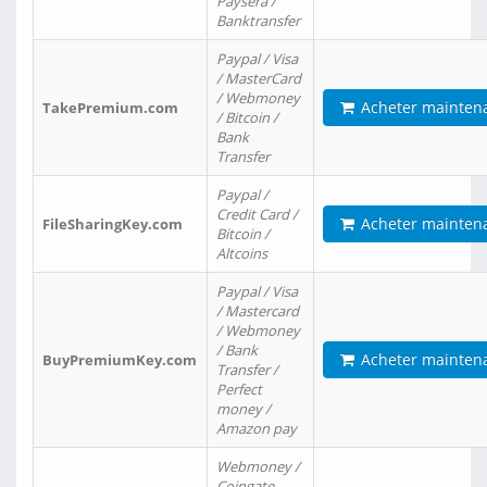
Paysera /
Banktransfer
Paypal / Visa
/ MasterCard
/ Webmoney
Acheter mainten
TakePremium.com
/ Bitcoin /
Bank
Transfer
Paypal /
Credit Card /
Acheter mainten
FileSharingKey.com
Bitcoin /
Altcoins
Paypal / Visa
/ Mastercard
/ Webmoney
/ Bank
Acheter mainten
BuyPremiumKey.com
Transfer /
Perfect
money /
Amazon pay
Webmoney /
Coingate