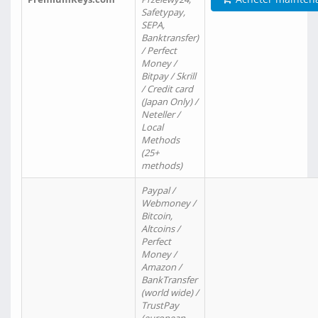
Safetypay,
SEPA,
Banktransfer)
/ Perfect
Money /
Bitpay / Skrill
/ Credit card
(Japan Only) /
Neteller /
Local
Methods
(25+
methods)
Paypal /
Webmoney /
Bitcoin,
Altcoins /
Perfect
Money /
Amazon /
BankTransfer
(world wide) /
TrustPay