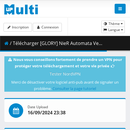
Thème
Inscription
Connexion
Langue
/ Télécharger [GLORY] NieR Automata Ver1.1a - 21 [1080p HEVC] [B247AD25].mkv.004 ( 452.42 MB )
Nous vous conseillons fortement de prendre un VPN pour
protéger votre téléchargement et votre vie privée
Tester NordVPN
Merci de désactiver votre logiciel anti-pub avant de signaler un
problème.
Consulter la page tutoriel
Date Upload
16/09/2024 23:38