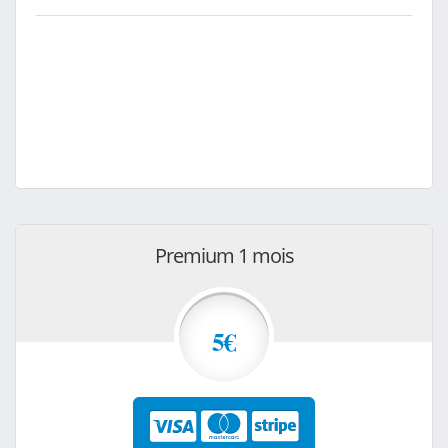
Premium 1 mois
5€