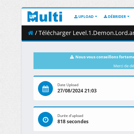
UPLOAD
DÉBRIDER
/ Télécharger Level.1.Demon.Lord.and.One.Room.Hero.S01E02.Bewar
Nous vous conseillons forteme
Merci de dé
Date Upload
27/08/2024 21:03
Durée d'upload
818 secondes