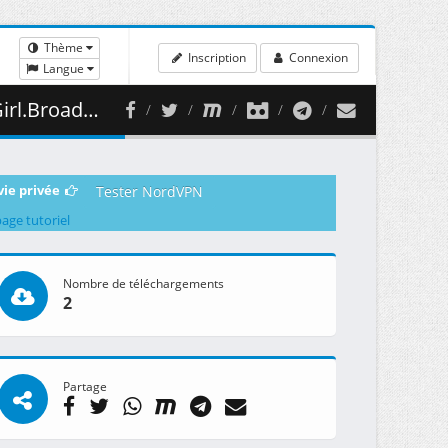
Thème
Inscription
Connexion
Langue
01 ( 475.38 MB )
vie privée
Tester NordVPN
page tutoriel
Nombre de téléchargements
2
Partage