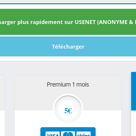
arger plus rapidement sur USENET (ANONYME & I
Télécharger
Premium 1 mois
5€