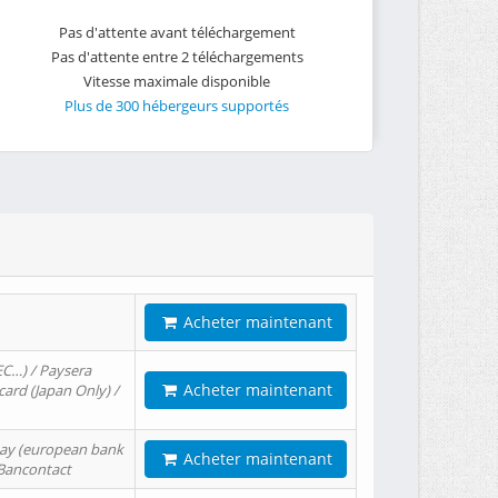
Pas d'attente avant téléchargement
Pas d'attente entre 2 téléchargements
Vitesse maximale disponible
Plus de 300 hébergeurs supportés
Acheter maintenant
EC…) / Paysera
Acheter maintenant
card (Japan Only) /
tPay (european bank
Acheter maintenant
/ Bancontact