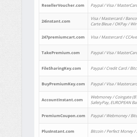
ResellerVoucher.com
Paypal / Visa / MasterCar
Visa / Mastercard / Banco
24instant.com
Carte Bleue / OKPay / Wi
247premiumcart.com
Visa / Mastercard / CCAv
TakePremium.com
Paypal / Visa / MasterCar
FileSharingKey.com
Paypal / Credit Card / Bitc
BuyPremiumKey.com
Paypal / Visa / Masterca
Webmoney / Coingate (BTC
AccountInstant.com
SafetyPay, EUROPEAN Bank
PremiumCoupon.com
Paypal / Webmoney / Bitc
PlusInstant.com
Bitcoin / Perfect Money /