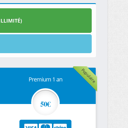
LLIMITÉ)
Populaire
Premium 1 an
50€