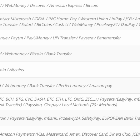
d / WebMoney / Discover / American Express / Bitcoin
ntact Mistercash / iDEAL / ING Home' Pay / Western Union / InPay / JCB / Am
re Transfer / Sofort / BitCoins / Cash U / WebMoney / Przelewy24 / DaoPay 
enue / Paytm / PayUMoney / UPi Transfer / Paysera / Banktransfer
d / Webmoney / Bitcoin / Bank Transfer
oin / Altcoins
rd / Webmoney / Bank Transfer / Perfect money / Amazon pay
, BCH, BTG, CVC, DASH, ETC, ETH, LTC, OMG, ZEC…) / Paysera (EasyPay, mB
 Transfer) / Payssion, Giropay / Local Methods (20+ Methods)
oin / Paysera (EasyPay, mBank, Przelewy24, SafetyPay, EUROPEAN Bank Transf
 Amazon Payments (Visa, Mastercard, Amex, Discover Card, Diners Club, JCB)