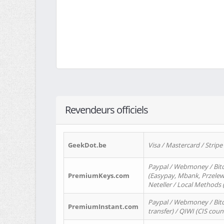
Revendeurs officiels
GeekDot.be
Visa / Mastercard / Stripe
Paypal / Webmoney / Bitc
PremiumKeys.com
(Easypay, Mbank, Przelewy2
Neteller / Local Methods
Paypal / Webmoney / Bitc
PremiumInstant.com
transfer) / QIWI (CIS coun