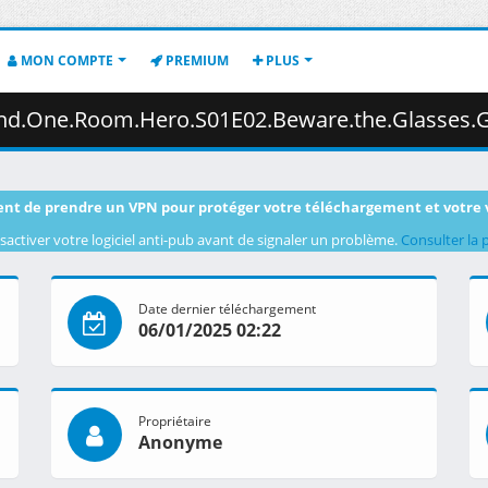
MON COMPTE
PREMIUM
PLUS
e.the.Glasses.Girl.Broadcast.Subtitled.1080p.AMZN.WEB-DL.DDP2.0.H.264.DUAL-VARYG.mkv.0
nt de prendre un VPN pour protéger votre téléchargement et votre 
sactiver votre logiciel anti-pub avant de signaler un problème.
Consulter la 
Date dernier téléchargement
06/01/2025 02:22
Propriétaire
Anonyme