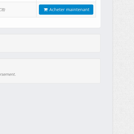
Acheter maintenant
CB)
ursement.