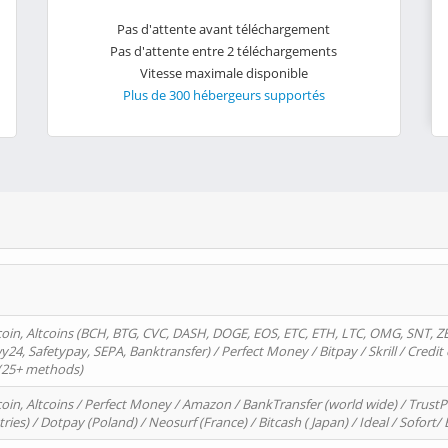
Pas d'attente avant téléchargement
Pas d'attente entre 2 téléchargements
Vitesse maximale disponible
Plus de 300 hébergeurs supportés
oin, Altcoins (BCH, BTG, CVC, DASH, DOGE, EOS, ETC, ETH, LTC, OMG, SNT, Z
4, Safetypay, SEPA, Banktransfer) / Perfect Money / Bitpay / Skrill / Credit 
 (25+ methods)
oin, Altcoins / Perfect Money / Amazon / BankTransfer (world wide) / Trus
tries) / Dotpay (Poland) / Neosurf (France) / Bitcash ( Japan) / Ideal / Sofort