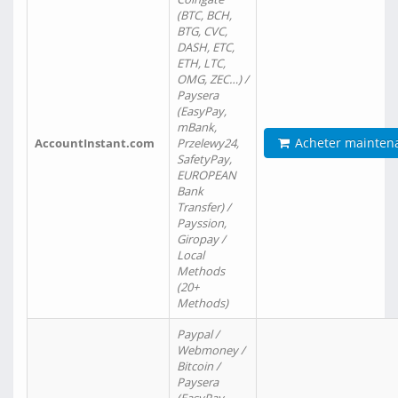
(BTC, BCH,
BTG, CVC,
DASH, ETC,
ETH, LTC,
OMG, ZEC…) /
Paysera
(EasyPay,
mBank,
Acheter mainten
AccountInstant.com
Przelewy24,
SafetyPay,
EUROPEAN
Bank
Transfer) /
Payssion,
Giropay /
Local
Methods
(20+
Methods)
Paypal /
Webmoney /
Bitcoin /
Paysera