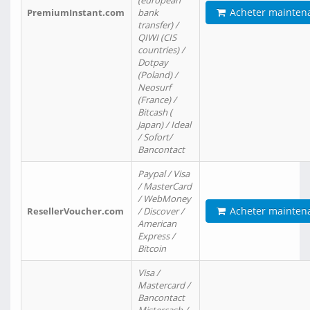
(european
Acheter mainten
PremiumInstant.com
bank
transfer) /
QIWI (CIS
countries) /
Dotpay
(Poland) /
Neosurf
(France) /
Bitcash (
Japan) / Ideal
/ Sofort/
Bancontact
Paypal / Visa
/ MasterCard
/ WebMoney
Acheter mainten
ResellerVoucher.com
/ Discover /
American
Express /
Bitcoin
Visa /
Mastercard /
Bancontact