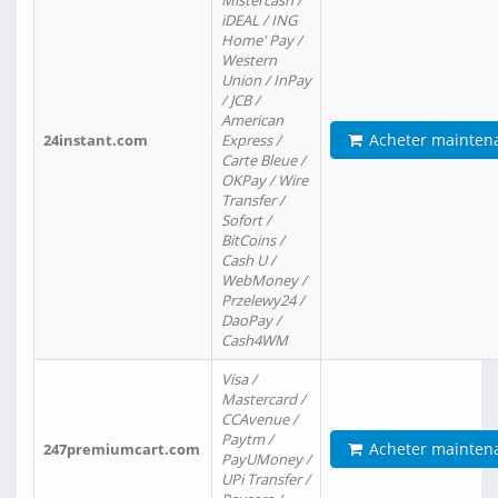
Mistercash /
iDEAL / ING
Home' Pay /
Western
Union / InPay
/ JCB /
American
Acheter mainten
24instant.com
Express /
Carte Bleue /
OKPay / Wire
Transfer /
Sofort /
BitCoins /
Cash U /
WebMoney /
Przelewy24 /
DaoPay /
Cash4WM
Visa /
Mastercard /
CCAvenue /
Paytm /
Acheter mainten
247premiumcart.com
PayUMoney /
UPi Transfer /