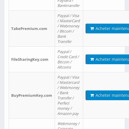
Paysera /
Banktransfer
Paypal / Visa
/ MasterCard
/ Webmoney
Acheter mainten
TakePremium.com
/ Bitcoin /
Bank
Transfer
Paypal /
Credit Card /
Acheter mainten
FileSharingKey.com
Bitcoin /
Altcoins
Paypal / Visa
/ Mastercard
/ Webmoney
/ Bank
Acheter mainten
BuyPremiumKey.com
Transfer /
Perfect
money /
Amazon pay
Webmoney /
Coingate