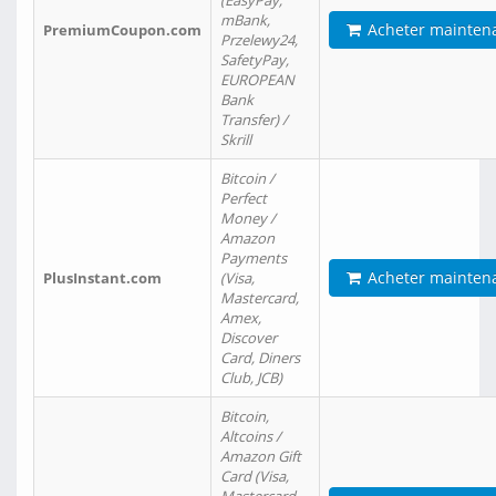
(EasyPay,
mBank,
Acheter mainten
PremiumCoupon.com
Przelewy24,
SafetyPay,
EUROPEAN
Bank
Transfer) /
Skrill
Bitcoin /
Perfect
Money /
Amazon
Payments
Acheter mainten
PlusInstant.com
(Visa,
Mastercard,
Amex,
Discover
Card, Diners
Club, JCB)
Bitcoin,
Altcoins /
Amazon Gift
Card (Visa,