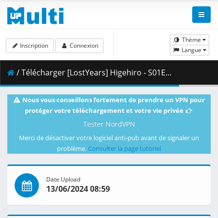
Thème
Inscription
Connexion
Langue
/ Télécharger [LostYears] Higehiro - S01E02v2 (BD 1080p x265 10-bit FLAC AAC) [BBE80DAE].mkv.001 ( 378.77 MB )
Nous vous conseillons fortement de prendre un VPN pour
protéger votre téléchargement et votre vie privée
Tester NordVPN
Merci de désactiver votre logiciel anti-pub avant de signaler un
problème.
Consulter la page tutoriel
Date Upload
13/06/2024 08:59