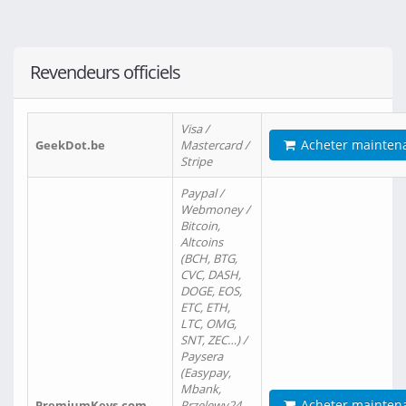
Revendeurs officiels
Visa /
Acheter mainten
GeekDot.be
Mastercard /
Stripe
Paypal /
Webmoney /
Bitcoin,
Altcoins
(BCH, BTG,
CVC, DASH,
DOGE, EOS,
ETC, ETH,
LTC, OMG,
SNT, ZEC…) /
Paysera
(Easypay,
Mbank,
Acheter mainten
PremiumKeys.com
Przelewy24,