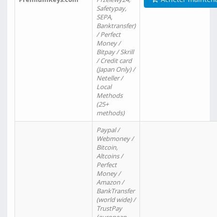
Safetypay,
SEPA,
Banktransfer)
/ Perfect
Money /
Bitpay / Skrill
/ Credit card
(Japan Only) /
Neteller /
Local
Methods
(25+
methods)
Paypal /
Webmoney /
Bitcoin,
Altcoins /
Perfect
Money /
Amazon /
BankTransfer
(world wide) /
TrustPay