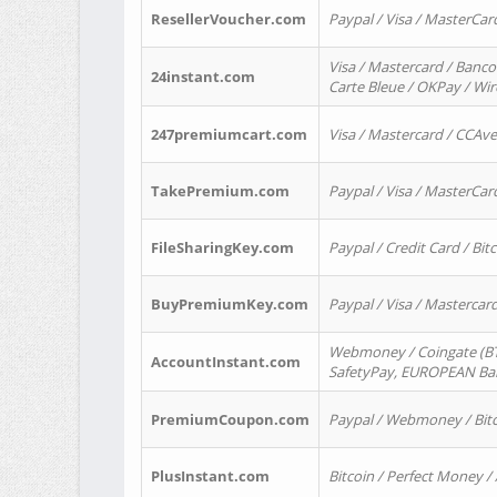
ResellerVoucher.com
Paypal / Visa / MasterCar
Visa / Mastercard / Banco
24instant.com
Carte Bleue / OKPay / Wi
247premiumcart.com
Visa / Mastercard / CCAv
TakePremium.com
Paypal / Visa / MasterCar
FileSharingKey.com
Paypal / Credit Card / Bitc
BuyPremiumKey.com
Paypal / Visa / Masterca
Webmoney / Coingate (BTC
AccountInstant.com
SafetyPay, EUROPEAN Bank
PremiumCoupon.com
Paypal / Webmoney / Bitc
PlusInstant.com
Bitcoin / Perfect Money /