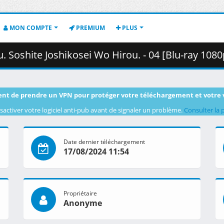
MON COMPTE
PREMIUM
PLUS
ikosei Wo Hirou. - 04 [Blu-ray 1080p HEVC FLAC][A55E7533].mkv.003 (
nt de prendre un VPN pour protéger votre téléchargement et votre 
sactiver votre logiciel anti-pub avant de signaler un problème.
Consulter la 
Date dernier téléchargement
17/08/2024 11:54
Propriétaire
Anonyme