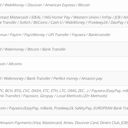
d / WebMoney / Discover / American Express / Bitcoin
ntact Mistercash / iDEAL / ING Home' Pay / Western Union / InPay / JCB / Am
re Transfer / Sofort / BitCoins / Cash U / WebMoney / Przelewy24 / DaoPay 
enue / Paytm / PayUMoney / UPi Transfer / Paysera / Banktransfer
d / Webmoney / Bitcoin / Bank Transfer
oin / Altcoins
rd / Webmoney / Bank Transfer / Perfect money / Amazon pay
, BCH, BTG, CVC, DASH, ETC, ETH, LTC, OMG, ZEC…) / Paysera (EasyPay, mB
 Transfer) / Payssion, Giropay / Local Methods (20+ Methods)
oin / Paysera (EasyPay, mBank, Przelewy24, SafetyPay, EUROPEAN Bank Transf
 Amazon Payments (Visa, Mastercard, Amex, Discover Card, Diners Club, JCB)