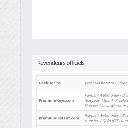
Revendeurs officiels
GeekDot.be
Visa / Mastercard / Stripe
Paypal / Webmoney / Bitc
PremiumKeys.com
(Easypay, Mbank, Przelewy2
Neteller / Local Methods
Paypal / Webmoney / Bitc
PremiumInstant.com
transfer) / QIWI (CIS coun