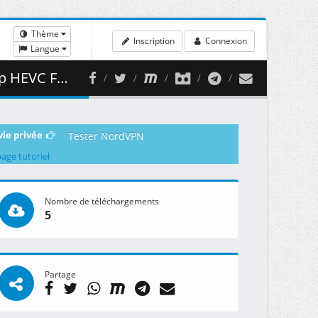
Thème
Inscription
Connexion
Langue
 393.01 MB )
vie privée
Tester NordVPN
page tutoriel
Nombre de téléchargements
5
Partage