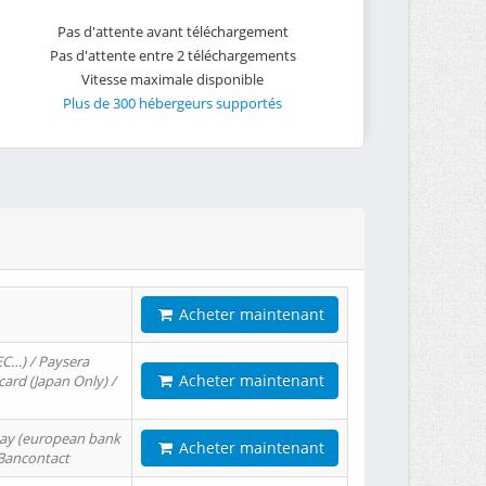
Pas d'attente avant téléchargement
Pas d'attente entre 2 téléchargements
Vitesse maximale disponible
Plus de 300 hébergeurs supportés
Acheter maintenant
EC…) / Paysera
Acheter maintenant
card (Japan Only) /
tPay (european bank
Acheter maintenant
/ Bancontact