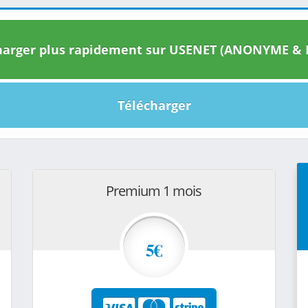
arger plus rapidement sur USENET (ANONYME & I
Télécharger
Premium 1 mois
5€