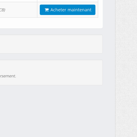
Acheter maintenant
CB)
ursement.