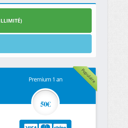
LLIMITÉ)
Populaire
Premium 1 an
50€