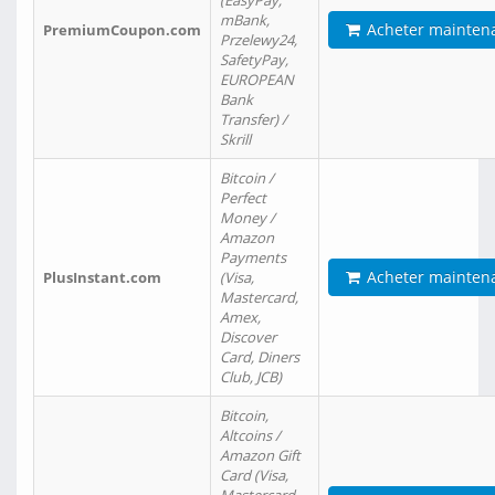
(EasyPay,
mBank,
Acheter mainten
PremiumCoupon.com
Przelewy24,
SafetyPay,
EUROPEAN
Bank
Transfer) /
Skrill
Bitcoin /
Perfect
Money /
Amazon
Payments
Acheter mainten
PlusInstant.com
(Visa,
Mastercard,
Amex,
Discover
Card, Diners
Club, JCB)
Bitcoin,
Altcoins /
Amazon Gift
Card (Visa,