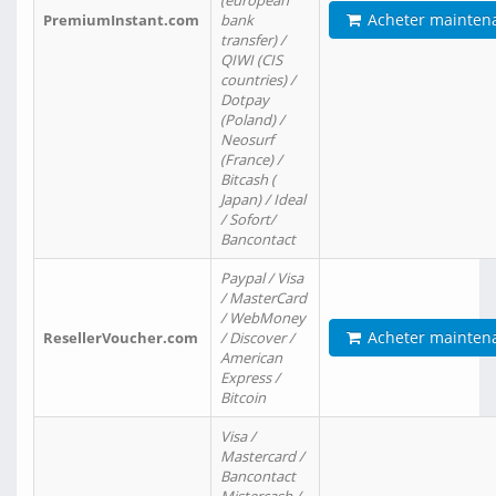
(european
Acheter mainten
PremiumInstant.com
bank
transfer) /
QIWI (CIS
countries) /
Dotpay
(Poland) /
Neosurf
(France) /
Bitcash (
Japan) / Ideal
/ Sofort/
Bancontact
Paypal / Visa
/ MasterCard
/ WebMoney
Acheter mainten
ResellerVoucher.com
/ Discover /
American
Express /
Bitcoin
Visa /
Mastercard /
Bancontact