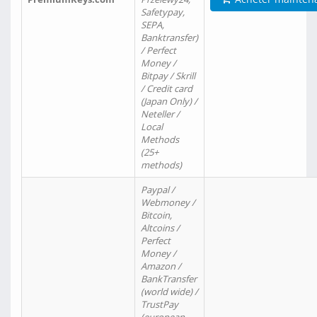
Safetypay,
SEPA,
Banktransfer)
/ Perfect
Money /
Bitpay / Skrill
/ Credit card
(Japan Only) /
Neteller /
Local
Methods
(25+
methods)
Paypal /
Webmoney /
Bitcoin,
Altcoins /
Perfect
Money /
Amazon /
BankTransfer
(world wide) /
TrustPay