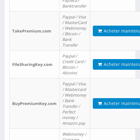
Paysera /
Banktransfer
Paypal / Visa
/ MasterCard
/ Webmoney
Acheter mainten
TakePremium.com
/ Bitcoin /
Bank
Transfer
Paypal /
Credit Card /
Acheter mainten
FileSharingKey.com
Bitcoin /
Altcoins
Paypal / Visa
/ Mastercard
/ Webmoney
/ Bank
Acheter mainten
BuyPremiumKey.com
Transfer /
Perfect
money /
Amazon pay
Webmoney /
Coingate