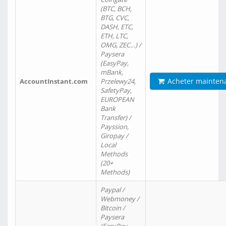
(BTC, BCH,
BTG, CVC,
DASH, ETC,
ETH, LTC,
OMG, ZEC…) /
Paysera
(EasyPay,
mBank,
Acheter mainten
AccountInstant.com
Przelewy24,
SafetyPay,
EUROPEAN
Bank
Transfer) /
Payssion,
Giropay /
Local
Methods
(20+
Methods)
Paypal /
Webmoney /
Bitcoin /
Paysera