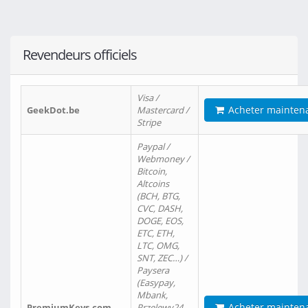
Revendeurs officiels
Visa /
Acheter mainten
GeekDot.be
Mastercard /
Stripe
Paypal /
Webmoney /
Bitcoin,
Altcoins
(BCH, BTG,
CVC, DASH,
DOGE, EOS,
ETC, ETH,
LTC, OMG,
SNT, ZEC…) /
Paysera
(Easypay,
Mbank,
Acheter mainten
PremiumKeys.com
Przelewy24,