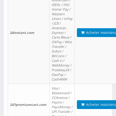
Mistercash /
iDEAL / ING
Home' Pay /
Western
Union / InPay
/ JCB /
American
Acheter mainten
24instant.com
Express /
Carte Bleue /
OKPay / Wire
Transfer /
Sofort /
BitCoins /
Cash U /
WebMoney /
Przelewy24 /
DaoPay /
Cash4WM
Visa /
Mastercard /
CCAvenue /
Paytm /
Acheter mainten
247premiumcart.com
PayUMoney /
UPi Transfer /