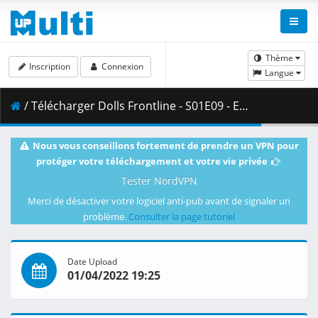
Thème
Inscription
Connexion
Langue
/ Télécharger Dolls Frontline - S01E09 - ENG 720p WEB H.264 -NanDesuKa (FUNi).mkv.002 ( 317.45 MB )
Nous vous conseillons fortement de prendre un VPN pour
protéger votre téléchargement et votre vie privée
Tester NordVPN
Merci de désactiver votre logiciel anti-pub avant de signaler un
problème.
Consulter la page tutoriel
Date Upload
01/04/2022 19:25