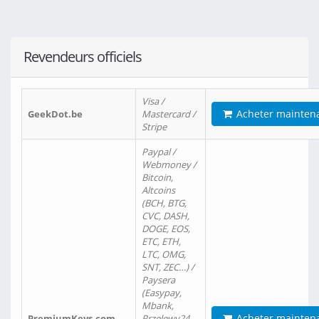
Revendeurs officiels
Visa /
Acheter mainten
GeekDot.be
Mastercard /
Stripe
Paypal /
Webmoney /
Bitcoin,
Altcoins
(BCH, BTG,
CVC, DASH,
DOGE, EOS,
ETC, ETH,
LTC, OMG,
SNT, ZEC…) /
Paysera
(Easypay,
Mbank,
Acheter mainten
PremiumKeys.com
Przelewy24,