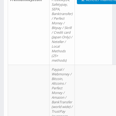
Safetypay,
SEPA,
Banktransfer)
/ Perfect
Money /
Bitpay / Skrill
/ Credit card
(Japan Only) /
Neteller /
Local
Methods
(25+
methods)
Paypal /
Webmoney /
Bitcoin,
Altcoins /
Perfect
Money /
Amazon /
BankTransfer
(world wide) /
TrustPay