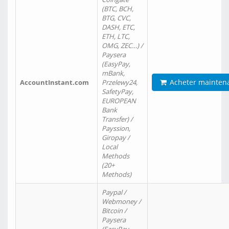
(BTC, BCH,
BTG, CVC,
DASH, ETC,
ETH, LTC,
OMG, ZEC…) /
Paysera
(EasyPay,
mBank,
Acheter mainten
AccountInstant.com
Przelewy24,
SafetyPay,
EUROPEAN
Bank
Transfer) /
Payssion,
Giropay /
Local
Methods
(20+
Methods)
Paypal /
Webmoney /
Bitcoin /
Paysera