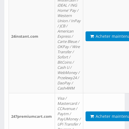
Mistercash /
iDEAL / ING
Home' Pay /
Western
Union / InPay
/ JCB /
American
Acheter mainten
24instant.com
Express /
Carte Bleue /
OKPay / Wire
Transfer /
Sofort /
BitCoins /
Cash U /
WebMoney /
Przelewy24 /
DaoPay /
Cash4WM
Visa /
Mastercard /
CCAvenue /
Paytm /
Acheter mainten
247premiumcart.com
PayUMoney /
UPi Transfer /