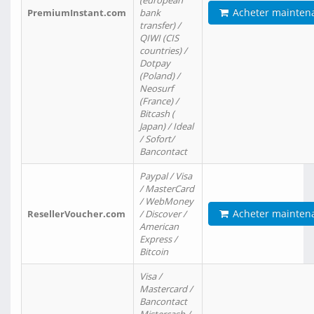
(european
Acheter mainten
PremiumInstant.com
bank
transfer) /
QIWI (CIS
countries) /
Dotpay
(Poland) /
Neosurf
(France) /
Bitcash (
Japan) / Ideal
/ Sofort/
Bancontact
Paypal / Visa
/ MasterCard
/ WebMoney
Acheter mainten
ResellerVoucher.com
/ Discover /
American
Express /
Bitcoin
Visa /
Mastercard /
Bancontact