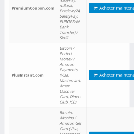
(EasyPay,
mBank,
Acheter mainten
PremiumCoupon.com
Przelewy24,
SafetyPay,
EUROPEAN
Bank
Transfer) /
Skrill
Bitcoin /
Perfect
Money /
Amazon
Payments
Acheter mainten
PlusInstant.com
(Visa,
Mastercard,
Amex,
Discover
Card, Diners
Club, JCB)
Bitcoin,
Altcoins /
Amazon Gift
Card (Visa,