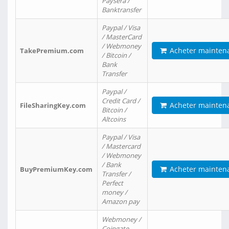
Paysera /
Banktransfer
Paypal / Visa
/ MasterCard
/ Webmoney
Acheter mainten
TakePremium.com
/ Bitcoin /
Bank
Transfer
Paypal /
Credit Card /
Acheter mainten
FileSharingKey.com
Bitcoin /
Altcoins
Paypal / Visa
/ Mastercard
/ Webmoney
/ Bank
Acheter mainten
BuyPremiumKey.com
Transfer /
Perfect
money /
Amazon pay
Webmoney /
Coingate