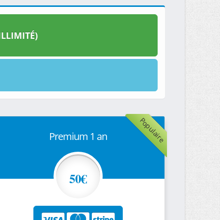
LLIMITÉ)
Populaire
Premium 1 an
50€