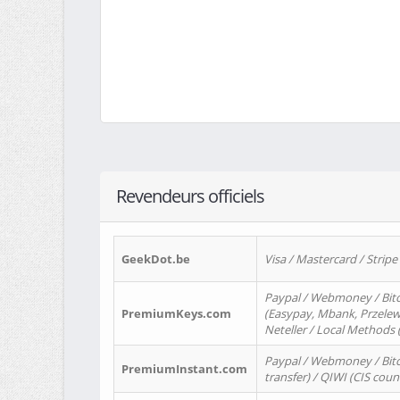
Revendeurs officiels
GeekDot.be
Visa / Mastercard / Stripe
Paypal / Webmoney / Bitc
PremiumKeys.com
(Easypay, Mbank, Przelewy2
Neteller / Local Methods
Paypal / Webmoney / Bitc
PremiumInstant.com
transfer) / QIWI (CIS coun