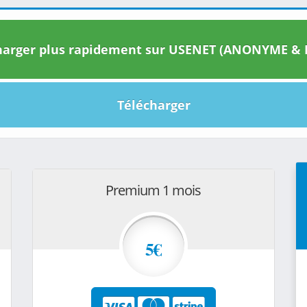
arger plus rapidement sur USENET (ANONYME & I
Télécharger
Premium 1 mois
5€