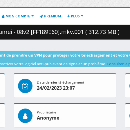
MON COMPTE
PREMIUM
PLUS
umei - 08v2 [FF189E60].mkv.001 ( 312.73 MB )
nt de prendre un VPN pour protéger votre téléchargement et votre 
sactiver votre logiciel anti-pub avant de signaler un problème.
Consulter la 
Date dernier téléchargement
24/02/2023 23:07
Propriétaire
Anonyme