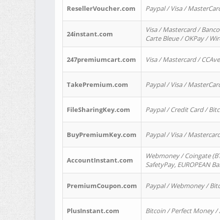
ResellerVoucher.com
Paypal / Visa / MasterCar
Visa / Mastercard / Banco
24instant.com
Carte Bleue / OKPay / Wi
247premiumcart.com
Visa / Mastercard / CCAv
TakePremium.com
Paypal / Visa / MasterCar
FileSharingKey.com
Paypal / Credit Card / Bitc
BuyPremiumKey.com
Paypal / Visa / Masterca
Webmoney / Coingate (BTC
AccountInstant.com
SafetyPay, EUROPEAN Bank
PremiumCoupon.com
Paypal / Webmoney / Bitc
PlusInstant.com
Bitcoin / Perfect Money /