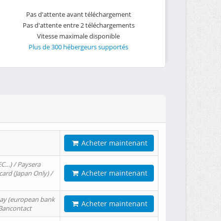
Pas d'attente avant téléchargement
Pas d'attente entre 2 téléchargements
Vitesse maximale disponible
Plus de 300 hébergeurs supportés
Acheter maintenant
EC…) / Paysera
Acheter maintenant
card (Japan Only) /
tPay (european bank
Acheter maintenant
/ Bancontact