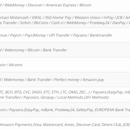
d / WebMoney / Discover / American Express / Bitcoin
ntact Mistercash / iDEAL / ING Home' Pay / Western Union / InPay / JCB / Am
re Transfer / Sofort / BitCoins / Cash U / WebMoney / Przelewy24 / DaoPay 
enue / Paytm / PayUMoney / UPi Transfer / Paysera / Banktransfer
d / Webmoney / Bitcoin / Bank Transfer
oin / Altcoins
rd / Webmoney / Bank Transfer / Perfect money / Amazon pay
, BCH, BTG, CVC, DASH, ETC, ETH, LTC, OMG, ZEC…) / Paysera (EasyPay, mB
 Transfer) / Payssion, Giropay / Local Methods (20+ Methods)
oin / Paysera (EasyPay, mBank, Przelewy24, SafetyPay, EUROPEAN Bank Transf
 Amazon Payments (Visa, Mastercard, Amex, Discover Card, Diners Club, JCB)