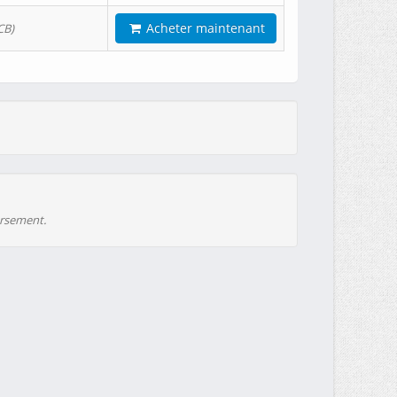
Acheter maintenant
CB)
ursement.