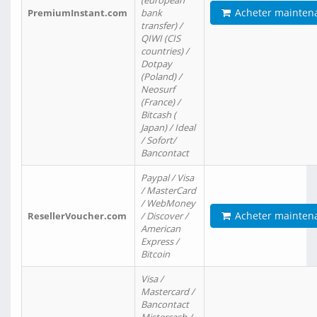
(european
Acheter mainten
PremiumInstant.com
bank
transfer) /
QIWI (CIS
countries) /
Dotpay
(Poland) /
Neosurf
(France) /
Bitcash (
Japan) / Ideal
/ Sofort/
Bancontact
Paypal / Visa
/ MasterCard
/ WebMoney
Acheter mainten
ResellerVoucher.com
/ Discover /
American
Express /
Bitcoin
Visa /
Mastercard /
Bancontact