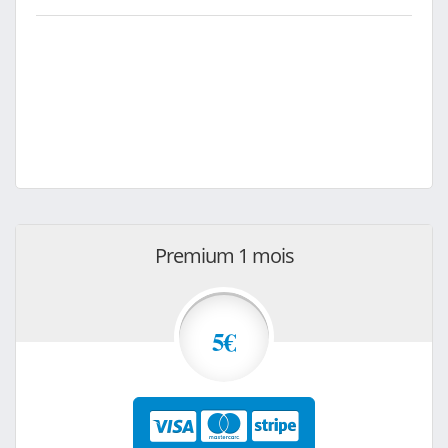
Premium 1 mois
5€