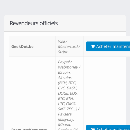
Revendeurs officiels
Visa /
Acheter mainten
GeekDot.be
Mastercard /
Stripe
Paypal /
Webmoney /
Bitcoin,
Altcoins
(BCH, BTG,
CVC, DASH,
DOGE, EOS,
ETC, ETH,
LTC, OMG,
SNT, ZEC…) /
Paysera
(Easypay,
Mbank,
Acheter mainten
PremiumKeys.com
Przelewy24,