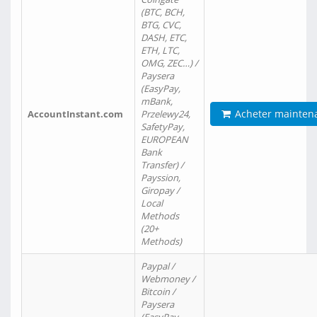
(BTC, BCH,
BTG, CVC,
DASH, ETC,
ETH, LTC,
OMG, ZEC…) /
Paysera
(EasyPay,
mBank,
Acheter mainten
AccountInstant.com
Przelewy24,
SafetyPay,
EUROPEAN
Bank
Transfer) /
Payssion,
Giropay /
Local
Methods
(20+
Methods)
Paypal /
Webmoney /
Bitcoin /
Paysera