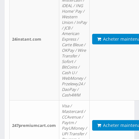
Mistercash /
iDEAL / ING
Home' Pay /
Western
Union / InPay
/ JCB /
American
Acheter mainten
24instant.com
Express /
Carte Bleue /
OKPay / Wire
Transfer /
Sofort /
BitCoins /
Cash U /
WebMoney /
Przelewy24 /
DaoPay /
Cash4WM
Visa /
Mastercard /
CCAvenue /
Paytm /
Acheter mainten
247premiumcart.com
PayUMoney /
UPi Transfer /