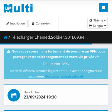
Thème
Inscription
Connexion
Langue
/ Télécharger Chained.Soldier.S01E09.Reunion.Coco.Lick.1080p.HIDI.WEB-DL.AAC2.0.H.264.DUAL-VARYG.mkv.002 ( 473.94 MB )
Nous vous conseillons fortement de prendre un VPN pour
protéger votre téléchargement et votre vie privée
Tester NordVPN
Merci de désactiver votre logiciel anti-pub avant de signaler un
problème.
Consulter la page tutoriel
Date Upload
23/09/2024 19:30