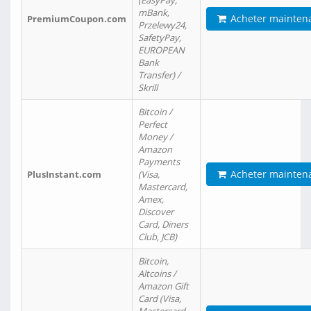
(EasyPay,
mBank,
Acheter mainten
PremiumCoupon.com
Przelewy24,
SafetyPay,
EUROPEAN
Bank
Transfer) /
Skrill
Bitcoin /
Perfect
Money /
Amazon
Payments
Acheter mainten
PlusInstant.com
(Visa,
Mastercard,
Amex,
Discover
Card, Diners
Club, JCB)
Bitcoin,
Altcoins /
Amazon Gift
Card (Visa,