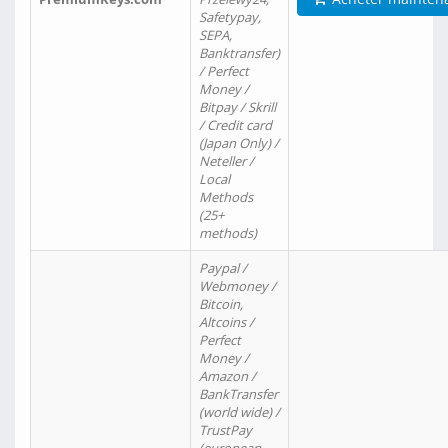
Safetypay,
SEPA,
Banktransfer)
/ Perfect
Money /
Bitpay / Skrill
/ Credit card
(Japan Only) /
Neteller /
Local
Methods
(25+
methods)
Paypal /
Webmoney /
Bitcoin,
Altcoins /
Perfect
Money /
Amazon /
BankTransfer
(world wide) /
TrustPay