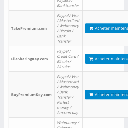
Paysera /
Banktransfer
Paypal / Visa
/ MasterCard
/ Webmoney
Acheter mainten
TakePremium.com
/ Bitcoin /
Bank
Transfer
Paypal /
Credit Card /
Acheter mainten
FileSharingKey.com
Bitcoin /
Altcoins
Paypal / Visa
/ Mastercard
/ Webmoney
/ Bank
Acheter mainten
BuyPremiumKey.com
Transfer /
Perfect
money /
Amazon pay
Webmoney /
Coingate