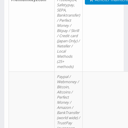
Safetypay,
SEPA,
Banktransfer)
/ Perfect
Money /
Bitpay / Skrill
/ Credit card
(Japan Only) /
Neteller /
Local
Methods
(25+
methods)
Paypal /
Webmoney /
Bitcoin,
Altcoins /
Perfect
Money /
Amazon /
BankTransfer
(world wide) /
TrustPay