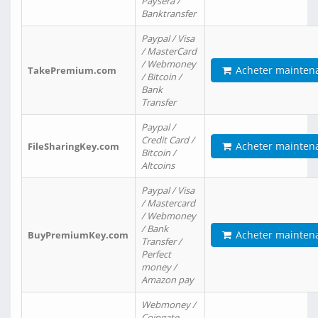
Paysera /
Banktransfer
Paypal / Visa
/ MasterCard
/ Webmoney
Acheter mainten
TakePremium.com
/ Bitcoin /
Bank
Transfer
Paypal /
Credit Card /
Acheter mainten
FileSharingKey.com
Bitcoin /
Altcoins
Paypal / Visa
/ Mastercard
/ Webmoney
/ Bank
Acheter mainten
BuyPremiumKey.com
Transfer /
Perfect
money /
Amazon pay
Webmoney /
Coingate