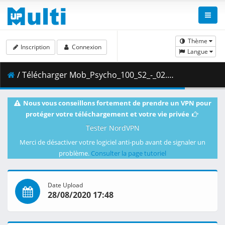
Thème
Inscription
Connexion
Langue
/ Télécharger Mob_Psycho_100_S2_-_02.mkv.001 ( 322.31 MB )
Nous vous conseillons fortement de prendre un VPN pour
protéger votre téléchargement et votre vie privée
Tester NordVPN
Merci de désactiver votre logiciel anti-pub avant de signaler un
problème.
Consulter la page tutoriel
Date Upload
28/08/2020 17:48