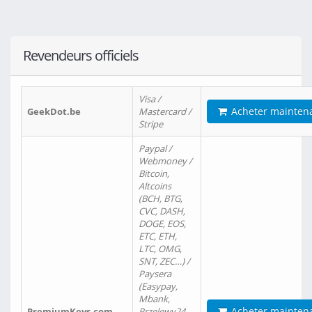
Revendeurs officiels
Visa /
Acheter mainten
GeekDot.be
Mastercard /
Stripe
Paypal /
Webmoney /
Bitcoin,
Altcoins
(BCH, BTG,
CVC, DASH,
DOGE, EOS,
ETC, ETH,
LTC, OMG,
SNT, ZEC…) /
Paysera
(Easypay,
Mbank,
Acheter mainten
PremiumKeys.com
Przelewy24,