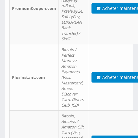
(EasyPay,
mBank,
Acheter mainten
PremiumCoupon.com
Przelewy24,
SafetyPay,
EUROPEAN
Bank
Transfer) /
Skrill
Bitcoin /
Perfect
Money /
Amazon
Payments
Acheter mainten
PlusInstant.com
(Visa,
Mastercard,
Amex,
Discover
Card, Diners
Club, JCB)
Bitcoin,
Altcoins /
Amazon Gift
Card (Visa,