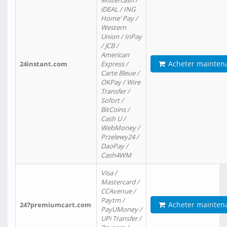
Mistercash /
iDEAL / ING
Home' Pay /
Western
Union / InPay
/ JCB /
American
Acheter mainten
24instant.com
Express /
Carte Bleue /
OKPay / Wire
Transfer /
Sofort /
BitCoins /
Cash U /
WebMoney /
Przelewy24 /
DaoPay /
Cash4WM
Visa /
Mastercard /
CCAvenue /
Paytm /
Acheter mainten
247premiumcart.com
PayUMoney /
UPi Transfer /