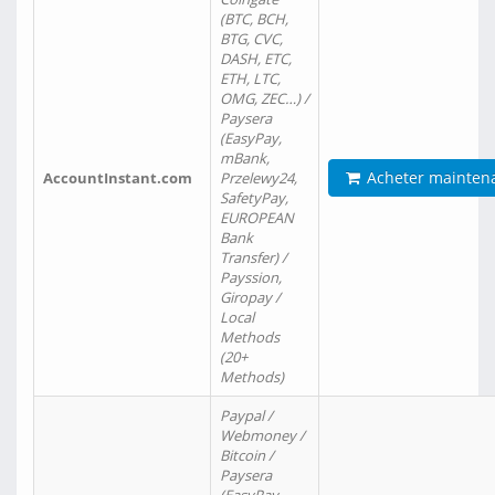
(BTC, BCH,
BTG, CVC,
DASH, ETC,
ETH, LTC,
OMG, ZEC…) /
Paysera
(EasyPay,
mBank,
Acheter mainten
AccountInstant.com
Przelewy24,
SafetyPay,
EUROPEAN
Bank
Transfer) /
Payssion,
Giropay /
Local
Methods
(20+
Methods)
Paypal /
Webmoney /
Bitcoin /
Paysera