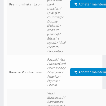
(european
Acheter mainten
PremiumInstant.com
bank
transfer) /
QIWI (CIS
countries) /
Dotpay
(Poland) /
Neosurf
(France) /
Bitcash (
Japan) / Ideal
/ Sofort/
Bancontact
Paypal / Visa
/ MasterCard
/ WebMoney
Acheter mainten
ResellerVoucher.com
/ Discover /
American
Express /
Bitcoin
Visa /
Mastercard /
Bancontact