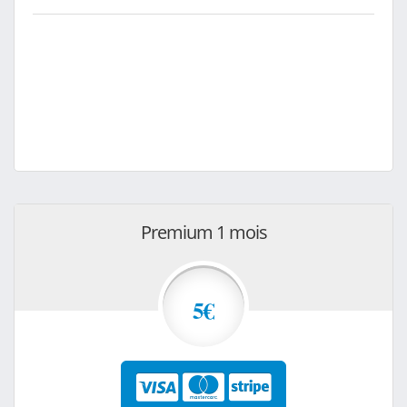
Premium 1 mois
5€