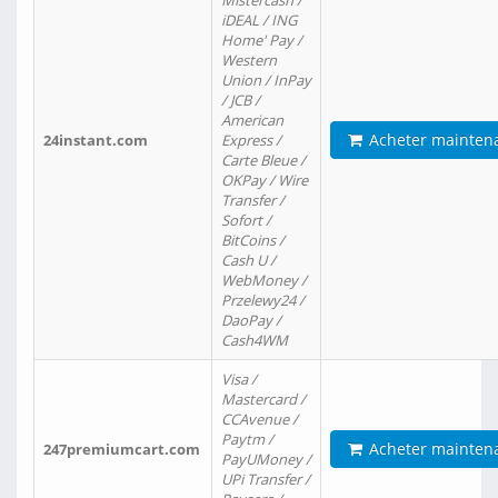
Mistercash /
iDEAL / ING
Home' Pay /
Western
Union / InPay
/ JCB /
American
Acheter mainten
24instant.com
Express /
Carte Bleue /
OKPay / Wire
Transfer /
Sofort /
BitCoins /
Cash U /
WebMoney /
Przelewy24 /
DaoPay /
Cash4WM
Visa /
Mastercard /
CCAvenue /
Paytm /
Acheter mainten
247premiumcart.com
PayUMoney /
UPi Transfer /