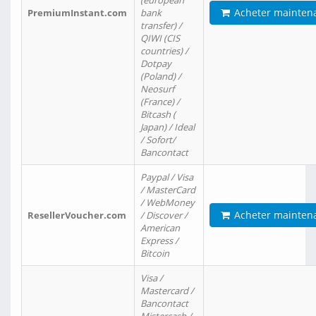
(european
Acheter mainten
PremiumInstant.com
bank
transfer) /
QIWI (CIS
countries) /
Dotpay
(Poland) /
Neosurf
(France) /
Bitcash (
Japan) / Ideal
/ Sofort/
Bancontact
Paypal / Visa
/ MasterCard
/ WebMoney
Acheter mainten
ResellerVoucher.com
/ Discover /
American
Express /
Bitcoin
Visa /
Mastercard /
Bancontact