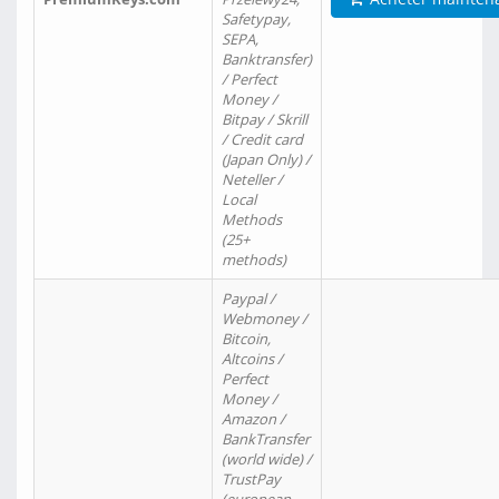
Safetypay,
SEPA,
Banktransfer)
/ Perfect
Money /
Bitpay / Skrill
/ Credit card
(Japan Only) /
Neteller /
Local
Methods
(25+
methods)
Paypal /
Webmoney /
Bitcoin,
Altcoins /
Perfect
Money /
Amazon /
BankTransfer
(world wide) /
TrustPay