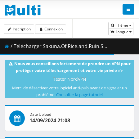
Thème
Inscription
Connexion
Langue
/ Télécharger Sakuna.Of.Rice.and.Ruin.S01E11.Light.of.Forgiveness.1080p.CR.WEB-DL.AAC2.0.H.264-VARYG.mkv.001 ( 461.55 MB )
Nous vous conseillons fortement de prendre un VPN pour
protéger votre téléchargement et votre vie privée
Tester NordVPN
Merci de désactiver votre logiciel anti-pub avant de signaler un
problème.
Consulter la page tutoriel
Date Upload
14/09/2024 21:08