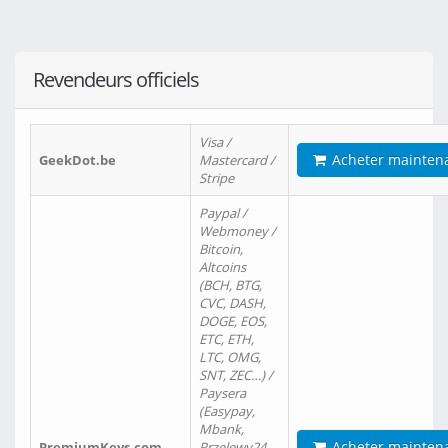
Revendeurs officiels
Visa /
Acheter mainten
GeekDot.be
Mastercard /
Stripe
Paypal /
Webmoney /
Bitcoin,
Altcoins
(BCH, BTG,
CVC, DASH,
DOGE, EOS,
ETC, ETH,
LTC, OMG,
SNT, ZEC…) /
Paysera
(Easypay,
Mbank,
Acheter mainten
PremiumKeys.com
Przelewy24,