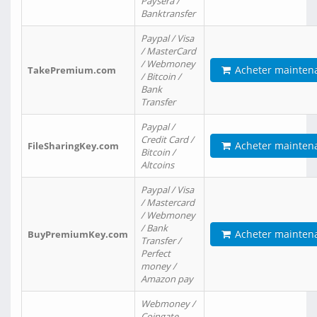
Paysera /
Banktransfer
Paypal / Visa
/ MasterCard
/ Webmoney
Acheter mainten
TakePremium.com
/ Bitcoin /
Bank
Transfer
Paypal /
Credit Card /
Acheter mainten
FileSharingKey.com
Bitcoin /
Altcoins
Paypal / Visa
/ Mastercard
/ Webmoney
/ Bank
Acheter mainten
BuyPremiumKey.com
Transfer /
Perfect
money /
Amazon pay
Webmoney /
Coingate