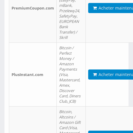
(EasyPay,
mBank,
Acheter mainten
PremiumCoupon.com
Przelewy24,
SafetyPay,
EUROPEAN
Bank
Transfer) /
Skrill
Bitcoin /
Perfect
Money /
Amazon
Payments
Acheter mainten
PlusInstant.com
(Visa,
Mastercard,
Amex,
Discover
Card, Diners
Club, JCB)
Bitcoin,
Altcoins /
Amazon Gift
Card (Visa,