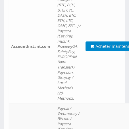
(BTC, BCH,
BTG, CVC,
DASH, ETC,
ETH, LTC,
OMG, ZEC…) /
Paysera
(EasyPay,
mBank,
Acheter mainten
AccountInstant.com
Przelewy24,
SafetyPay,
EUROPEAN
Bank
Transfer) /
Payssion,
Giropay /
Local
Methods
(20+
Methods)
Paypal /
Webmoney /
Bitcoin /
Paysera