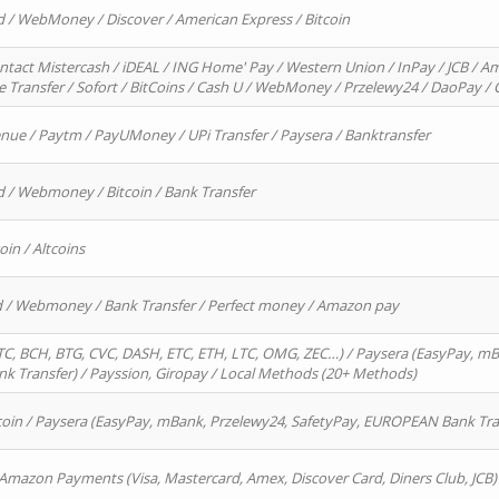
d / WebMoney / Discover / American Express / Bitcoin
ntact Mistercash / iDEAL / ING Home' Pay / Western Union / InPay / JCB / Am
re Transfer / Sofort / BitCoins / Cash U / WebMoney / Przelewy24 / DaoPay 
enue / Paytm / PayUMoney / UPi Transfer / Paysera / Banktransfer
d / Webmoney / Bitcoin / Bank Transfer
oin / Altcoins
rd / Webmoney / Bank Transfer / Perfect money / Amazon pay
, BCH, BTG, CVC, DASH, ETC, ETH, LTC, OMG, ZEC…) / Paysera (EasyPay, mB
 Transfer) / Payssion, Giropay / Local Methods (20+ Methods)
oin / Paysera (EasyPay, mBank, Przelewy24, SafetyPay, EUROPEAN Bank Transf
 Amazon Payments (Visa, Mastercard, Amex, Discover Card, Diners Club, JCB)