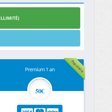
LLIMITÉ)
Populaire
Premium 1 an
50€