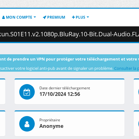
MON COMPTE
PREMIUM
PLUS
2.1080p.BluRay.10-Bit.Dual-Audio.FLAC2.0.x265-YURASUKA.mkv.002 
nt de prendre un VPN pour protéger votre téléchargement et votre 
sactiver votre logiciel anti-pub avant de signaler un problème.
Consulter la 
Date dernier téléchargement
17/10/2024 12:56
Propriétaire
Anonyme