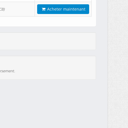
Acheter maintenant
CB)
ursement.