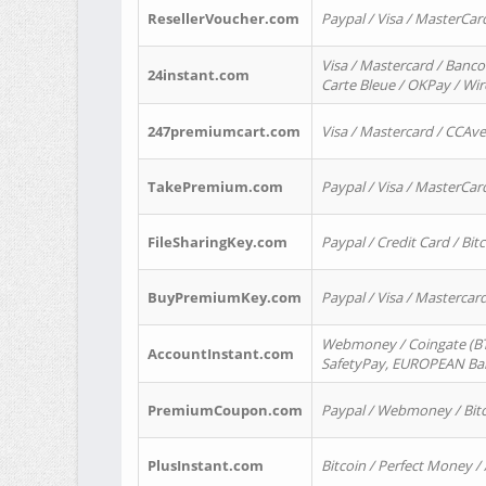
ResellerVoucher.com
Paypal / Visa / MasterCar
Visa / Mastercard / Banco
24instant.com
Carte Bleue / OKPay / Wi
247premiumcart.com
Visa / Mastercard / CCAv
TakePremium.com
Paypal / Visa / MasterCar
FileSharingKey.com
Paypal / Credit Card / Bitc
BuyPremiumKey.com
Paypal / Visa / Masterca
Webmoney / Coingate (BTC
AccountInstant.com
SafetyPay, EUROPEAN Bank
PremiumCoupon.com
Paypal / Webmoney / Bitc
PlusInstant.com
Bitcoin / Perfect Money /