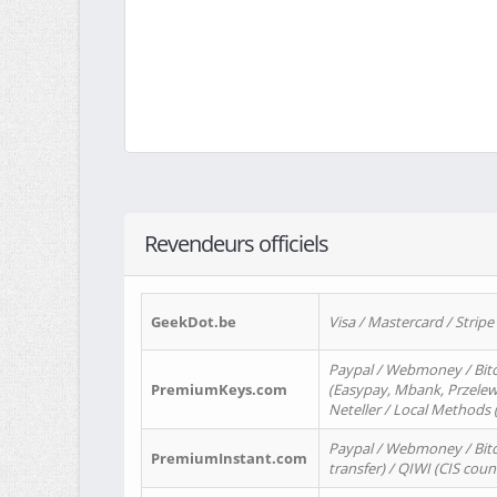
Revendeurs officiels
GeekDot.be
Visa / Mastercard / Stripe
Paypal / Webmoney / Bitc
PremiumKeys.com
(Easypay, Mbank, Przelewy2
Neteller / Local Methods
Paypal / Webmoney / Bitc
PremiumInstant.com
transfer) / QIWI (CIS coun