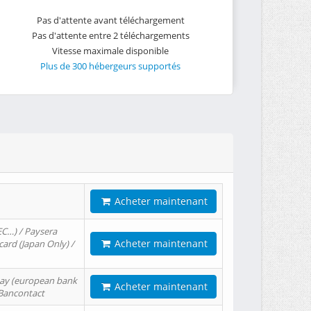
Pas d'attente avant téléchargement
Pas d'attente entre 2 téléchargements
Vitesse maximale disponible
Plus de 300 hébergeurs supportés
Acheter maintenant
EC…) / Paysera
Acheter maintenant
card (Japan Only) /
tPay (european bank
Acheter maintenant
/ Bancontact