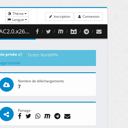
Thème
Inscription
Connexion
Langue
( 342.42 MB )
vie privée
Tester NordVPN
page tutoriel
Nombre de téléchargements
7
Partage