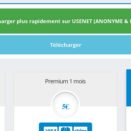
arger plus rapidement sur USENET (ANONYME & I
Télécharger
Premium 1 mois
5€