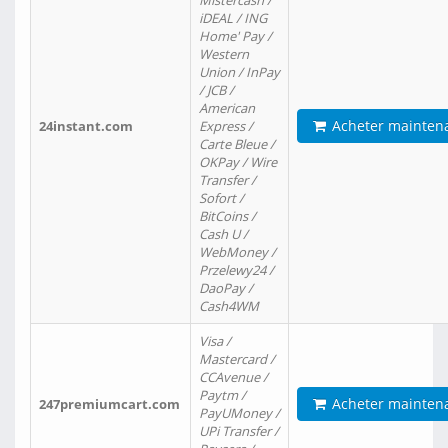
Mistercash /
iDEAL / ING
Home' Pay /
Western
Union / InPay
/ JCB /
American
Acheter mainten
24instant.com
Express /
Carte Bleue /
OKPay / Wire
Transfer /
Sofort /
BitCoins /
Cash U /
WebMoney /
Przelewy24 /
DaoPay /
Cash4WM
Visa /
Mastercard /
CCAvenue /
Paytm /
Acheter mainten
247premiumcart.com
PayUMoney /
UPi Transfer /