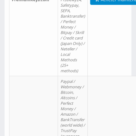
Safetypay,
SEPA,
Banktransfer)
/ Perfect
Money /
Bitpay / Skrill
/ Credit card
(Japan Only) /
Neteller /
Local
Methods
(25+
methods)
Paypal /
Webmoney /
Bitcoin,
Altcoins /
Perfect
Money /
Amazon /
BankTransfer
(world wide) /
TrustPay