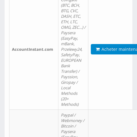
(BTC, BCH,
BTG, CVC,
DASH, ETC,
ETH, LTC,
OMG, ZEC…) /
Paysera
(EasyPay,
mBank,
Acheter mainten
AccountInstant.com
Przelewy24,
SafetyPay,
EUROPEAN
Bank
Transfer) /
Payssion,
Giropay /
Local
Methods
(20+
Methods)
Paypal /
Webmoney /
Bitcoin /
Paysera