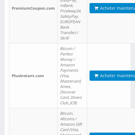
(EasyPay,
mBank,
Acheter mainten
PremiumCoupon.com
Przelewy24,
SafetyPay,
EUROPEAN
Bank
Transfer) /
Skrill
Bitcoin /
Perfect
Money /
Amazon
Payments
Acheter mainten
PlusInstant.com
(Visa,
Mastercard,
Amex,
Discover
Card, Diners
Club, JCB)
Bitcoin,
Altcoins /
Amazon Gift
Card (Visa,