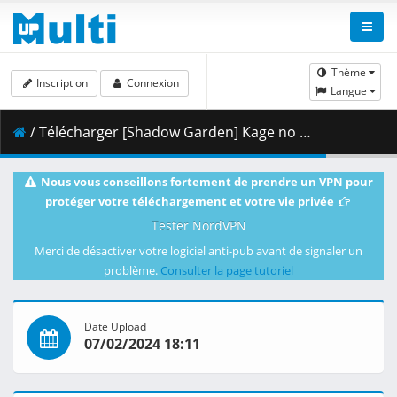
Thème
Inscription
Connexion
Langue
/ Télécharger [Shadow Garden] Kage no Jitsuryokusha ni Naritakute_ 2nd Season - 03 [EC31BA81] [BDRip 1080p HEVC FLAC].mkv.003 ( 454.19 MB )
Nous vous conseillons fortement de prendre un VPN pour
protéger votre téléchargement et votre vie privée
Tester NordVPN
Merci de désactiver votre logiciel anti-pub avant de signaler un
problème.
Consulter la page tutoriel
Date Upload
07/02/2024 18:11