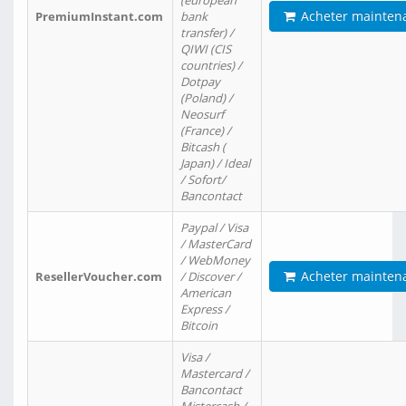
(european
Acheter mainten
PremiumInstant.com
bank
transfer) /
QIWI (CIS
countries) /
Dotpay
(Poland) /
Neosurf
(France) /
Bitcash (
Japan) / Ideal
/ Sofort/
Bancontact
Paypal / Visa
/ MasterCard
/ WebMoney
Acheter mainten
ResellerVoucher.com
/ Discover /
American
Express /
Bitcoin
Visa /
Mastercard /
Bancontact