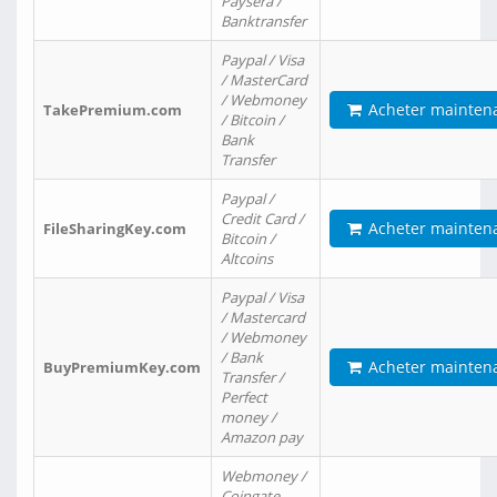
Paysera /
Banktransfer
Paypal / Visa
/ MasterCard
/ Webmoney
Acheter mainten
TakePremium.com
/ Bitcoin /
Bank
Transfer
Paypal /
Credit Card /
Acheter mainten
FileSharingKey.com
Bitcoin /
Altcoins
Paypal / Visa
/ Mastercard
/ Webmoney
/ Bank
Acheter mainten
BuyPremiumKey.com
Transfer /
Perfect
money /
Amazon pay
Webmoney /
Coingate