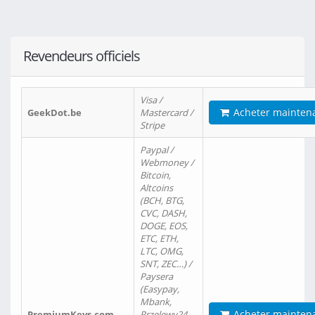
Revendeurs officiels
Visa /
Acheter mainten
GeekDot.be
Mastercard /
Stripe
Paypal /
Webmoney /
Bitcoin,
Altcoins
(BCH, BTG,
CVC, DASH,
DOGE, EOS,
ETC, ETH,
LTC, OMG,
SNT, ZEC…) /
Paysera
(Easypay,
Mbank,
Acheter mainten
PremiumKeys.com
Przelewy24,