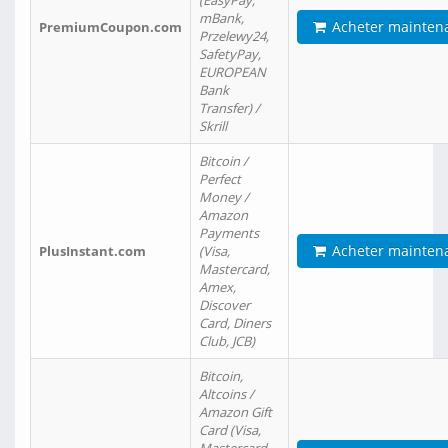
(EasyPay,
mBank,
Acheter mainten
PremiumCoupon.com
Przelewy24,
SafetyPay,
EUROPEAN
Bank
Transfer) /
Skrill
Bitcoin /
Perfect
Money /
Amazon
Payments
Acheter mainten
PlusInstant.com
(Visa,
Mastercard,
Amex,
Discover
Card, Diners
Club, JCB)
Bitcoin,
Altcoins /
Amazon Gift
Card (Visa,