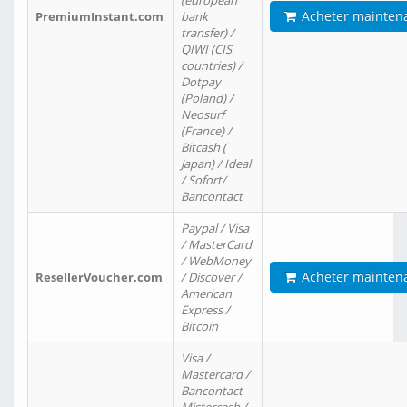
(european
Acheter mainten
PremiumInstant.com
bank
transfer) /
QIWI (CIS
countries) /
Dotpay
(Poland) /
Neosurf
(France) /
Bitcash (
Japan) / Ideal
/ Sofort/
Bancontact
Paypal / Visa
/ MasterCard
/ WebMoney
Acheter mainten
ResellerVoucher.com
/ Discover /
American
Express /
Bitcoin
Visa /
Mastercard /
Bancontact