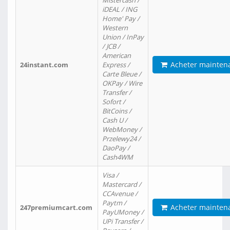
Mistercash /
iDEAL / ING
Home' Pay /
Western
Union / InPay
/ JCB /
American
Acheter mainten
24instant.com
Express /
Carte Bleue /
OKPay / Wire
Transfer /
Sofort /
BitCoins /
Cash U /
WebMoney /
Przelewy24 /
DaoPay /
Cash4WM
Visa /
Mastercard /
CCAvenue /
Paytm /
Acheter mainten
247premiumcart.com
PayUMoney /
UPi Transfer /