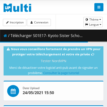
Thème
Inscription
Connexion
Langue
/ Télécharger S01E17- Kyoto Sister School Goodwill Event - Team Battle_ Part 3.mkv.002 ( 280.55 MB )
Nous vous conseillons fortement de prendre un VPN pour
protéger votre téléchargement et votre vie privée
Tester NordVPN
Merci de désactiver votre logiciel anti-pub avant de signaler un
problème.
Consulter la page tutoriel
Date Upload
24/05/2021 15:50