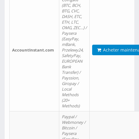
(BTC, BCH,
BTG, CVC,
DASH, ETC,
ETH, LTC,
OMG, ZEC…) /
Paysera
(EasyPay,
mBank,
Acheter mainten
AccountInstant.com
Przelewy24,
SafetyPay,
EUROPEAN
Bank
Transfer) /
Payssion,
Giropay /
Local
Methods
(20+
Methods)
Paypal /
Webmoney /
Bitcoin /
Paysera