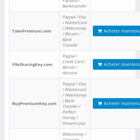
Paysera /
Banktransfer
Paypal / Visa
/ MasterCard
/ Webmoney
Acheter mainten
TakePremium.com
/ Bitcoin /
Bank
Transfer
Paypal /
Credit Card /
Acheter mainten
FileSharingKey.com
Bitcoin /
Altcoins
Paypal / Visa
/ Mastercard
/ Webmoney
/ Bank
Acheter mainten
BuyPremiumKey.com
Transfer /
Perfect
money /
Amazon pay
Webmoney /
Coingate