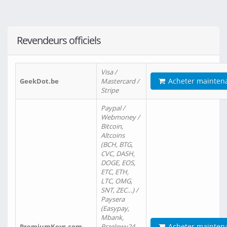
Revendeurs officiels
Visa /
Acheter mainten
GeekDot.be
Mastercard /
Stripe
Paypal /
Webmoney /
Bitcoin,
Altcoins
(BCH, BTG,
CVC, DASH,
DOGE, EOS,
ETC, ETH,
LTC, OMG,
SNT, ZEC…) /
Paysera
(Easypay,
Mbank,
Acheter mainten
PremiumKeys.com
Przelewy24,