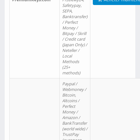
Safetypay,
SEPA,
Banktransfer)
/ Perfect
Money /
Bitpay / Skrill
/ Credit card
(Japan Only) /
Neteller /
Local
Methods
(25+
methods)
Paypal /
Webmoney /
Bitcoin,
Altcoins /
Perfect
Money /
Amazon /
BankTransfer
(world wide) /
TrustPay