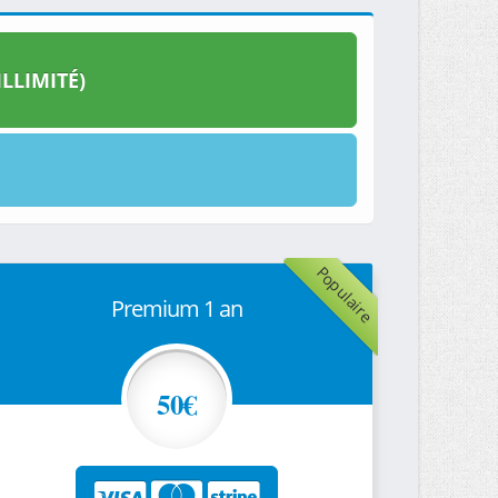
LLIMITÉ)
Populaire
Premium 1 an
50€