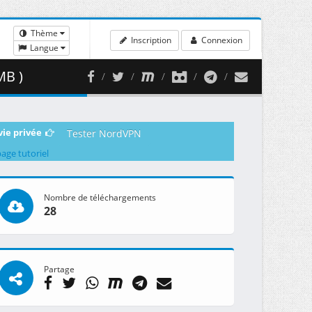
Thème
Inscription
Connexion
Langue
MB )
vie privée
Tester NordVPN
page tutoriel
Nombre de téléchargements
28
Partage