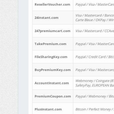
ResellerVoucher.com
Paypal / Visa / MasterCar
Visa / Mastercard / Banco
24instant.com
Carte Bleue / OKPay / Wi
247premiumcart.com
Visa / Mastercard / CCAv
TakePremium.com
Paypal / Visa / MasterCar
FileSharingKey.com
Paypal / Credit Card / Bitc
BuyPremiumKey.com
Paypal / Visa / Masterca
Webmoney / Coingate (BTC
AccountInstant.com
SafetyPay, EUROPEAN Bank
PremiumCoupon.com
Paypal / Webmoney / Bitc
PlusInstant.com
Bitcoin / Perfect Money /