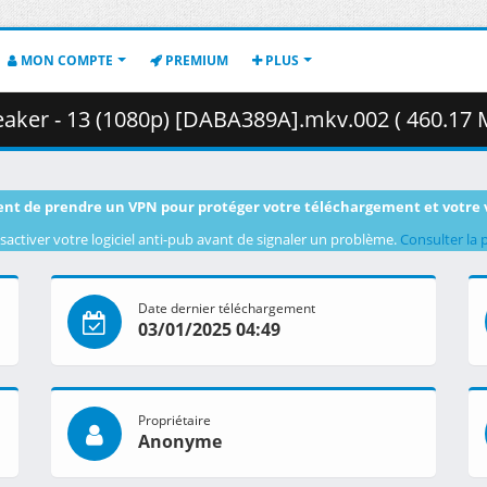
MON COMPTE
PREMIUM
PLUS
eaker - 13 (1080p) [DABA389A].mkv.002 ( 460.17 
nt de prendre un VPN pour protéger votre téléchargement et votre 
sactiver votre logiciel anti-pub avant de signaler un problème.
Consulter la 
Date dernier téléchargement
03/01/2025 04:49
Propriétaire
Anonyme