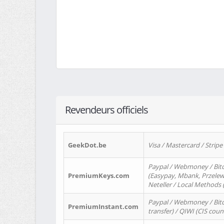
Revendeurs officiels
GeekDot.be
Visa / Mastercard / Stripe
Paypal / Webmoney / Bitc
PremiumKeys.com
(Easypay, Mbank, Przelewy2
Neteller / Local Methods
Paypal / Webmoney / Bitc
PremiumInstant.com
transfer) / QIWI (CIS coun