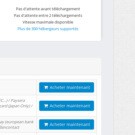
Pas d'attente avant téléchargement
Pas d'attente entre 2 téléchargements
Vitesse maximale disponible
Plus de 300 hébergeurs supportés
Acheter maintenant
EC…) / Paysera
Acheter maintenant
card (Japan Only) /
tPay (european bank
Acheter maintenant
/ Bancontact