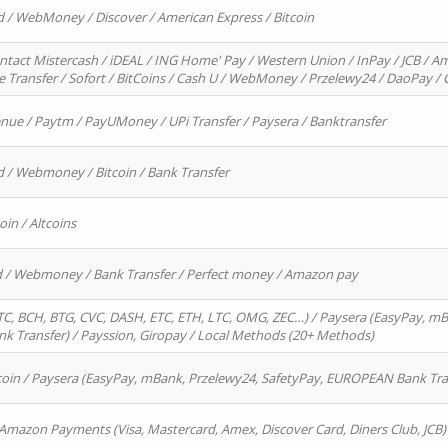
d / WebMoney / Discover / American Express / Bitcoin
ntact Mistercash / iDEAL / ING Home' Pay / Western Union / InPay / JCB / Am
re Transfer / Sofort / BitCoins / Cash U / WebMoney / Przelewy24 / DaoPay 
enue / Paytm / PayUMoney / UPi Transfer / Paysera / Banktransfer
d / Webmoney / Bitcoin / Bank Transfer
oin / Altcoins
rd / Webmoney / Bank Transfer / Perfect money / Amazon pay
, BCH, BTG, CVC, DASH, ETC, ETH, LTC, OMG, ZEC…) / Paysera (EasyPay, mB
 Transfer) / Payssion, Giropay / Local Methods (20+ Methods)
oin / Paysera (EasyPay, mBank, Przelewy24, SafetyPay, EUROPEAN Bank Transf
 Amazon Payments (Visa, Mastercard, Amex, Discover Card, Diners Club, JCB)