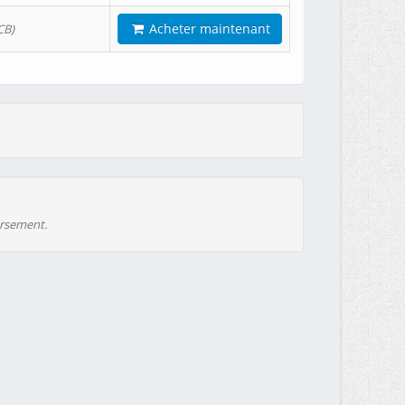
Acheter maintenant
CB)
ursement.