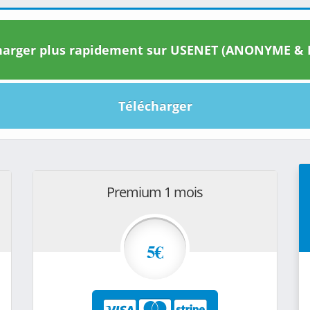
arger plus rapidement sur USENET (ANONYME & I
Télécharger
Premium 1 mois
5€