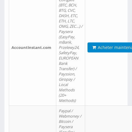
(BTC, BCH,
BTG, CVC,
DASH, ETC,
ETH, LTC,
OMG, ZEC…) /
Paysera
(EasyPay,
mBank,
Acheter mainten
AccountInstant.com
Przelewy24,
SafetyPay,
EUROPEAN
Bank
Transfer) /
Payssion,
Giropay /
Local
Methods
(20+
Methods)
Paypal /
Webmoney /
Bitcoin /
Paysera