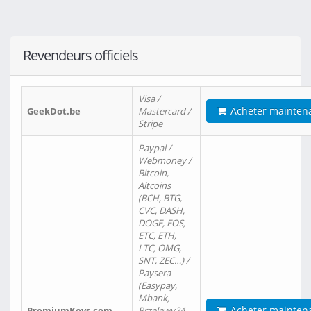
Revendeurs officiels
Visa /
Acheter mainten
GeekDot.be
Mastercard /
Stripe
Paypal /
Webmoney /
Bitcoin,
Altcoins
(BCH, BTG,
CVC, DASH,
DOGE, EOS,
ETC, ETH,
LTC, OMG,
SNT, ZEC…) /
Paysera
(Easypay,
Mbank,
Acheter mainten
PremiumKeys.com
Przelewy24,