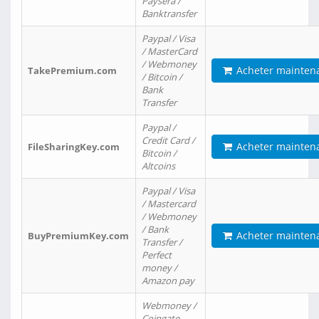
Paysera /
Banktransfer
Paypal / Visa
/ MasterCard
/ Webmoney
Acheter mainten
TakePremium.com
/ Bitcoin /
Bank
Transfer
Paypal /
Credit Card /
Acheter mainten
FileSharingKey.com
Bitcoin /
Altcoins
Paypal / Visa
/ Mastercard
/ Webmoney
/ Bank
Acheter mainten
BuyPremiumKey.com
Transfer /
Perfect
money /
Amazon pay
Webmoney /
Coingate