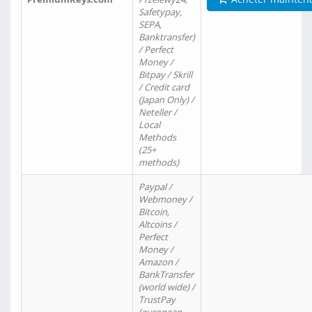
Safetypay,
SEPA,
Banktransfer)
/ Perfect
Money /
Bitpay / Skrill
/ Credit card
(Japan Only) /
Neteller /
Local
Methods
(25+
methods)
Paypal /
Webmoney /
Bitcoin,
Altcoins /
Perfect
Money /
Amazon /
BankTransfer
(world wide) /
TrustPay