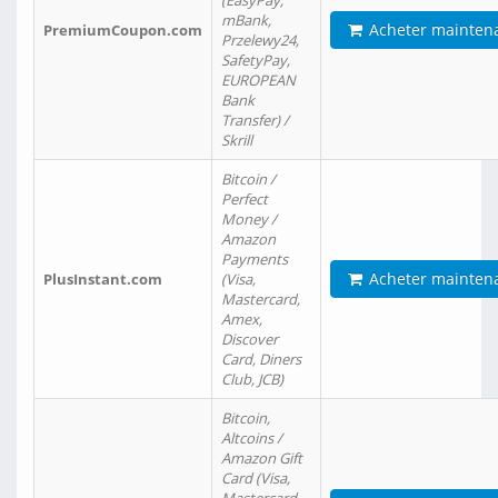
(EasyPay,
mBank,
Acheter mainten
PremiumCoupon.com
Przelewy24,
SafetyPay,
EUROPEAN
Bank
Transfer) /
Skrill
Bitcoin /
Perfect
Money /
Amazon
Payments
Acheter mainten
PlusInstant.com
(Visa,
Mastercard,
Amex,
Discover
Card, Diners
Club, JCB)
Bitcoin,
Altcoins /
Amazon Gift
Card (Visa,