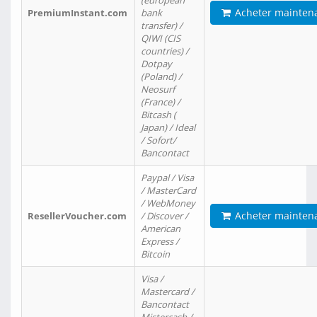
(european
Acheter mainten
PremiumInstant.com
bank
transfer) /
QIWI (CIS
countries) /
Dotpay
(Poland) /
Neosurf
(France) /
Bitcash (
Japan) / Ideal
/ Sofort/
Bancontact
Paypal / Visa
/ MasterCard
/ WebMoney
Acheter mainten
ResellerVoucher.com
/ Discover /
American
Express /
Bitcoin
Visa /
Mastercard /
Bancontact