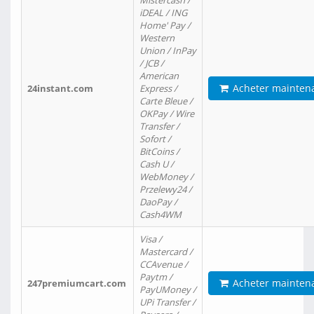
Mistercash /
iDEAL / ING
Home' Pay /
Western
Union / InPay
/ JCB /
American
Acheter mainten
24instant.com
Express /
Carte Bleue /
OKPay / Wire
Transfer /
Sofort /
BitCoins /
Cash U /
WebMoney /
Przelewy24 /
DaoPay /
Cash4WM
Visa /
Mastercard /
CCAvenue /
Paytm /
Acheter mainten
247premiumcart.com
PayUMoney /
UPi Transfer /