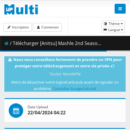
Thème
Inscription
Connexion
Langue
/ Télécharger [Anitsu] Mashle 2nd Season - 05 [WEB 1080p x265 AAC] [DUAL][82A6F942].mkv.002 ( 357.66 MB )
Nous vous conseillons fortement de prendre un VPN pour
protéger votre téléchargement et votre vie privée
Tester NordVPN
Merci de désactiver votre logiciel anti-pub avant de signaler un
problème.
Consulter la page tutoriel
Date Upload
22/04/2024 04:22