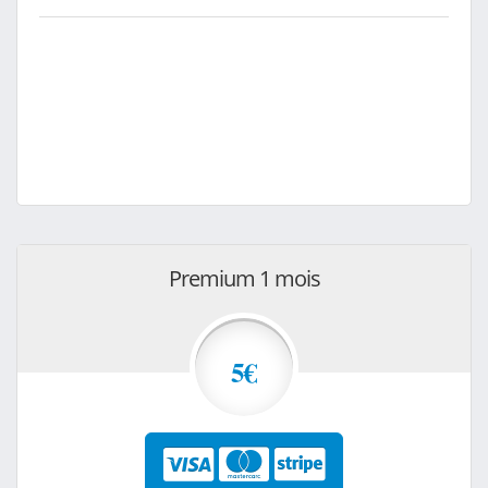
Premium 1 mois
5€