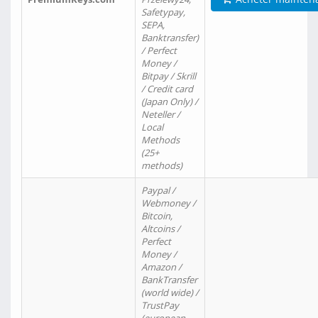
Safetypay,
SEPA,
Banktransfer)
/ Perfect
Money /
Bitpay / Skrill
/ Credit card
(Japan Only) /
Neteller /
Local
Methods
(25+
methods)
Paypal /
Webmoney /
Bitcoin,
Altcoins /
Perfect
Money /
Amazon /
BankTransfer
(world wide) /
TrustPay