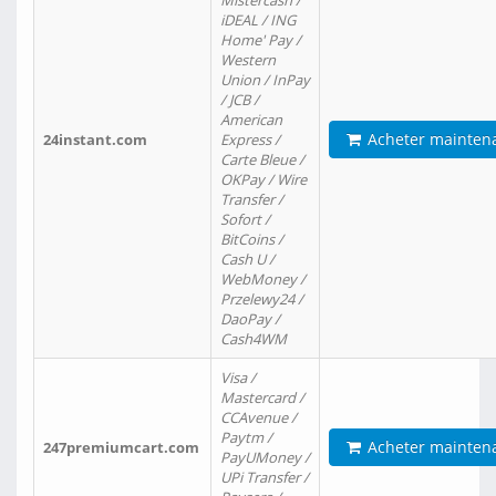
Mistercash /
iDEAL / ING
Home' Pay /
Western
Union / InPay
/ JCB /
American
Acheter mainten
24instant.com
Express /
Carte Bleue /
OKPay / Wire
Transfer /
Sofort /
BitCoins /
Cash U /
WebMoney /
Przelewy24 /
DaoPay /
Cash4WM
Visa /
Mastercard /
CCAvenue /
Paytm /
Acheter mainten
247premiumcart.com
PayUMoney /
UPi Transfer /