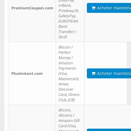
(EasyPay,
mBank,
Acheter mainten
PremiumCoupon.com
Przelewy24,
SafetyPay,
EUROPEAN
Bank
Transfer) /
Skrill
Bitcoin /
Perfect
Money /
Amazon
Payments
Acheter mainten
PlusInstant.com
(Visa,
Mastercard,
Amex,
Discover
Card, Diners
Club, JCB)
Bitcoin,
Altcoins /
Amazon Gift
Card (Visa,