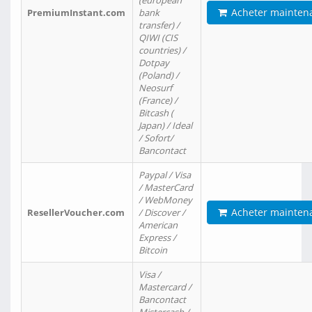
(european
Acheter mainten
PremiumInstant.com
bank
transfer) /
QIWI (CIS
countries) /
Dotpay
(Poland) /
Neosurf
(France) /
Bitcash (
Japan) / Ideal
/ Sofort/
Bancontact
Paypal / Visa
/ MasterCard
/ WebMoney
Acheter mainten
ResellerVoucher.com
/ Discover /
American
Express /
Bitcoin
Visa /
Mastercard /
Bancontact