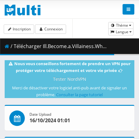
Thème
Inscription
Connexion
Langue
/ Télécharger Ill.Become.a.Villainess.Who.Goes.Down.in.History.S01E01.The.Villainess.and.Working.Out.1080p.AMZN.WEB-DL.DUAL.DDP2.0.H.264.MSubs-ToonsHub.mkv.002 ( 289.78 MB )
Nous vous conseillons fortement de prendre un VPN pour
protéger votre téléchargement et votre vie privée
Tester NordVPN
Merci de désactiver votre logiciel anti-pub avant de signaler un
problème.
Consulter la page tutoriel
Date Upload
16/10/2024 01:01