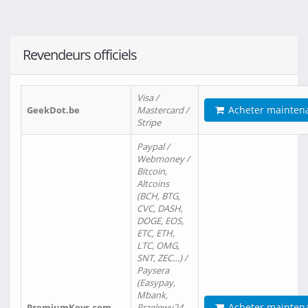
Revendeurs officiels
Visa /
Acheter mainten
GeekDot.be
Mastercard /
Stripe
Paypal /
Webmoney /
Bitcoin,
Altcoins
(BCH, BTG,
CVC, DASH,
DOGE, EOS,
ETC, ETH,
LTC, OMG,
SNT, ZEC…) /
Paysera
(Easypay,
Mbank,
Acheter mainten
PremiumKeys.com
Przelewy24,