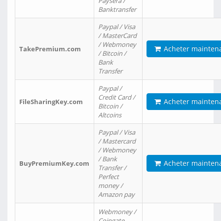
Paysera /
Banktransfer
Paypal / Visa
/ MasterCard
/ Webmoney
Acheter mainten
TakePremium.com
/ Bitcoin /
Bank
Transfer
Paypal /
Credit Card /
Acheter mainten
FileSharingKey.com
Bitcoin /
Altcoins
Paypal / Visa
/ Mastercard
/ Webmoney
/ Bank
Acheter mainten
BuyPremiumKey.com
Transfer /
Perfect
money /
Amazon pay
Webmoney /
Coingate