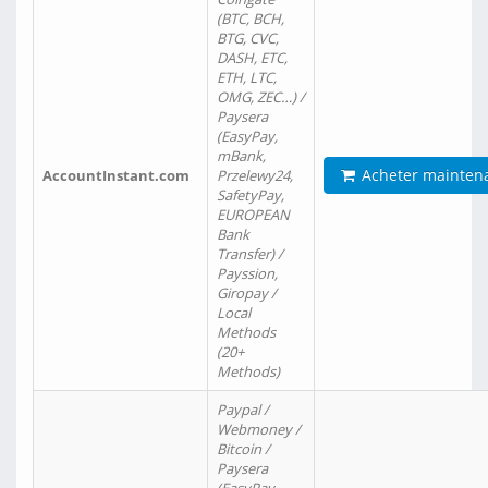
(BTC, BCH,
BTG, CVC,
DASH, ETC,
ETH, LTC,
OMG, ZEC…) /
Paysera
(EasyPay,
mBank,
Acheter mainten
AccountInstant.com
Przelewy24,
SafetyPay,
EUROPEAN
Bank
Transfer) /
Payssion,
Giropay /
Local
Methods
(20+
Methods)
Paypal /
Webmoney /
Bitcoin /
Paysera