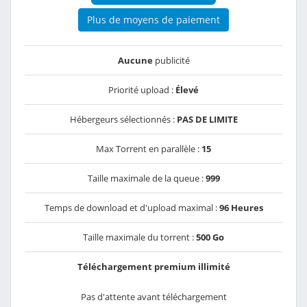
Plus de moyens de paiement
Aucune
publicité
Priorité upload :
Élevé
Hébergeurs sélectionnés :
PAS DE LIMITE
Max Torrent en parallèle :
15
Taille maximale de la queue :
999
Temps de download et d'upload maximal :
96 Heures
Taille maximale du torrent :
500 Go
Téléchargement premium illimité
Pas d'attente avant téléchargement