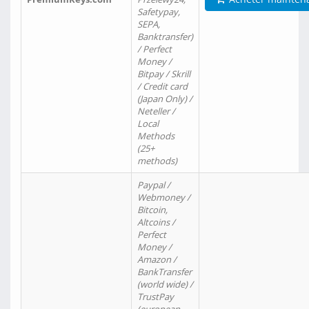
Safetypay,
SEPA,
Banktransfer)
/ Perfect
Money /
Bitpay / Skrill
/ Credit card
(Japan Only) /
Neteller /
Local
Methods
(25+
methods)
Paypal /
Webmoney /
Bitcoin,
Altcoins /
Perfect
Money /
Amazon /
BankTransfer
(world wide) /
TrustPay