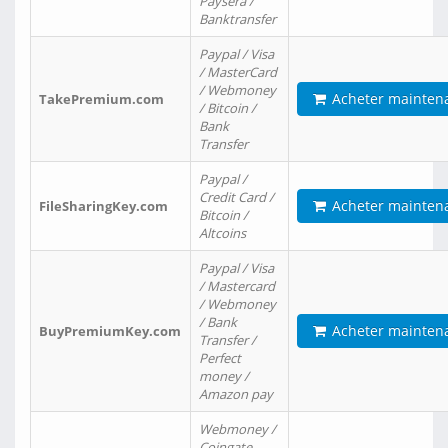
Paysera /
Banktransfer
Paypal / Visa
/ MasterCard
/ Webmoney
Acheter mainten
TakePremium.com
/ Bitcoin /
Bank
Transfer
Paypal /
Credit Card /
Acheter mainten
FileSharingKey.com
Bitcoin /
Altcoins
Paypal / Visa
/ Mastercard
/ Webmoney
/ Bank
Acheter mainten
BuyPremiumKey.com
Transfer /
Perfect
money /
Amazon pay
Webmoney /
Coingate