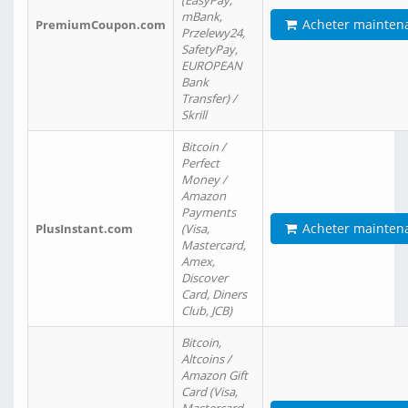
(EasyPay,
mBank,
Acheter mainten
PremiumCoupon.com
Przelewy24,
SafetyPay,
EUROPEAN
Bank
Transfer) /
Skrill
Bitcoin /
Perfect
Money /
Amazon
Payments
Acheter mainten
PlusInstant.com
(Visa,
Mastercard,
Amex,
Discover
Card, Diners
Club, JCB)
Bitcoin,
Altcoins /
Amazon Gift
Card (Visa,