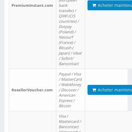
(european
Acheter mainten
PremiumInstant.com
bank
transfer) /
QIWI (CIS
countries) /
Dotpay
(Poland) /
Neosurf
(France) /
Bitcash (
Japan) / Ideal
/ Sofort/
Bancontact
Paypal / Visa
/ MasterCard
/ WebMoney
Acheter mainten
ResellerVoucher.com
/ Discover /
American
Express /
Bitcoin
Visa /
Mastercard /
Bancontact