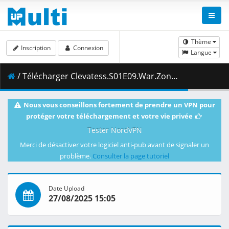
Thème
Inscription
Connexion
Langue
/ Télécharger Clevatess.S01E09.War.Zone.Hiderat.1080p.CR.WEB-DL.DUAL.AAC2.0.H.264-VARYG.mkv.003 ( 475.01 MB )
Nous vous conseillons fortement de prendre un VPN pour
protéger votre téléchargement et votre vie privée
Tester NordVPN
Merci de désactiver votre logiciel anti-pub avant de signaler un
problème.
Consulter la page tutoriel
Date Upload
27/08/2025 15:05