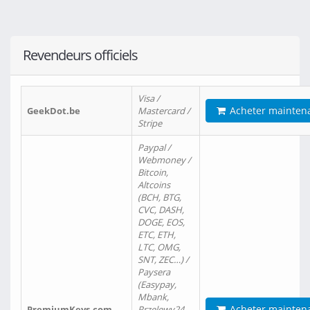
Revendeurs officiels
Visa /
Acheter mainten
GeekDot.be
Mastercard /
Stripe
Paypal /
Webmoney /
Bitcoin,
Altcoins
(BCH, BTG,
CVC, DASH,
DOGE, EOS,
ETC, ETH,
LTC, OMG,
SNT, ZEC…) /
Paysera
(Easypay,
Mbank,
Acheter mainten
PremiumKeys.com
Przelewy24,