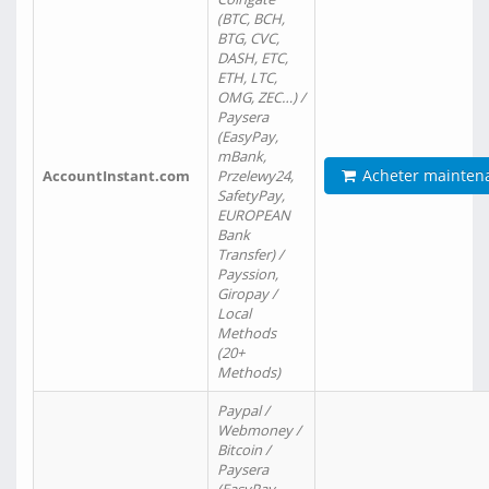
(BTC, BCH,
BTG, CVC,
DASH, ETC,
ETH, LTC,
OMG, ZEC…) /
Paysera
(EasyPay,
mBank,
Acheter mainten
AccountInstant.com
Przelewy24,
SafetyPay,
EUROPEAN
Bank
Transfer) /
Payssion,
Giropay /
Local
Methods
(20+
Methods)
Paypal /
Webmoney /
Bitcoin /
Paysera