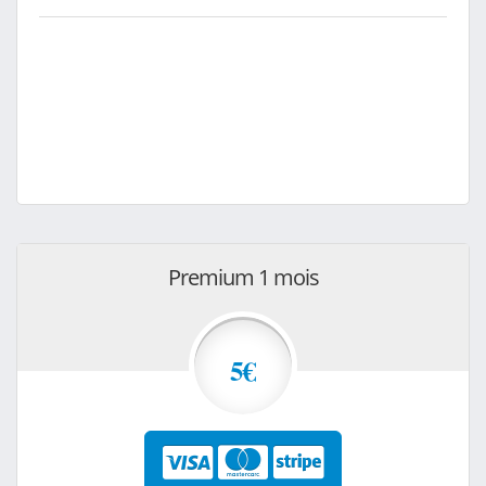
Premium 1 mois
5€