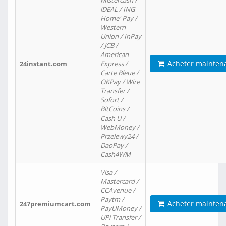
Mistercash /
iDEAL / ING
Home' Pay /
Western
Union / InPay
/ JCB /
American
Acheter mainten
24instant.com
Express /
Carte Bleue /
OKPay / Wire
Transfer /
Sofort /
BitCoins /
Cash U /
WebMoney /
Przelewy24 /
DaoPay /
Cash4WM
Visa /
Mastercard /
CCAvenue /
Paytm /
Acheter mainten
247premiumcart.com
PayUMoney /
UPi Transfer /