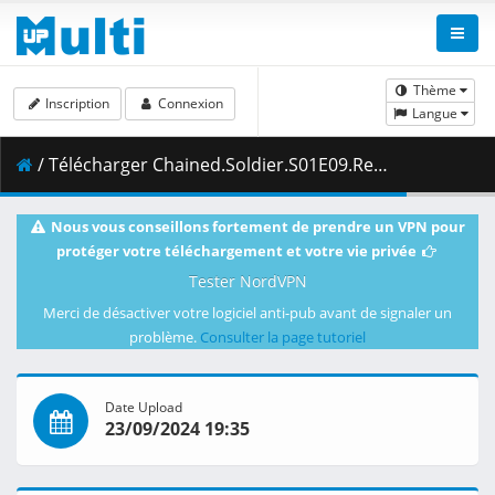
Thème
Inscription
Connexion
Langue
/ Télécharger Chained.Soldier.S01E09.Reunion.Coco.Lick.1080p.AMZN.WEB-DL.DDP2.0.H.264.DUAL-VARYG.mkv.001 ( 483.24 MB )
Nous vous conseillons fortement de prendre un VPN pour
protéger votre téléchargement et votre vie privée
Tester NordVPN
Merci de désactiver votre logiciel anti-pub avant de signaler un
problème.
Consulter la page tutoriel
Date Upload
23/09/2024 19:35