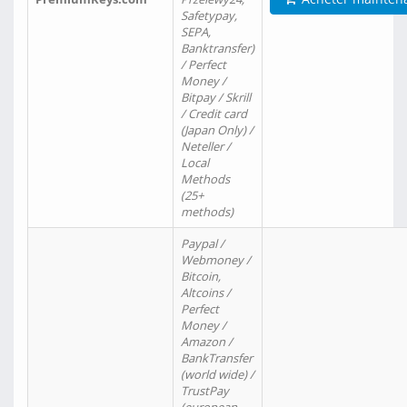
Safetypay,
SEPA,
Banktransfer)
/ Perfect
Money /
Bitpay / Skrill
/ Credit card
(Japan Only) /
Neteller /
Local
Methods
(25+
methods)
Paypal /
Webmoney /
Bitcoin,
Altcoins /
Perfect
Money /
Amazon /
BankTransfer
(world wide) /
TrustPay