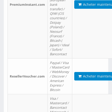
(european
Acheter mainten
PremiumInstant.com
bank
transfer) /
QIWI (CIS
countries) /
Dotpay
(Poland) /
Neosurf
(France) /
Bitcash (
Japan) / Ideal
/ Sofort/
Bancontact
Paypal / Visa
/ MasterCard
/ WebMoney
Acheter mainten
ResellerVoucher.com
/ Discover /
American
Express /
Bitcoin
Visa /
Mastercard /
Bancontact