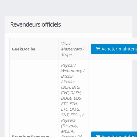
Revendeurs officiels
Visa /
Acheter mainten
GeekDot.be
Mastercard /
Stripe
Paypal /
Webmoney /
Bitcoin,
Altcoins
(BCH, BTG,
CVC, DASH,
DOGE, EOS,
ETC, ETH,
LTC, OMG,
SNT, ZEC…) /
Paysera
(Easypay,
Mbank,
Acheter mainten
PremiumKeys.com
Przelewy24,