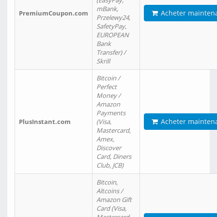
(EasyPay,
mBank,
Acheter mainten
PremiumCoupon.com
Przelewy24,
SafetyPay,
EUROPEAN
Bank
Transfer) /
Skrill
Bitcoin /
Perfect
Money /
Amazon
Payments
Acheter mainten
PlusInstant.com
(Visa,
Mastercard,
Amex,
Discover
Card, Diners
Club, JCB)
Bitcoin,
Altcoins /
Amazon Gift
Card (Visa,