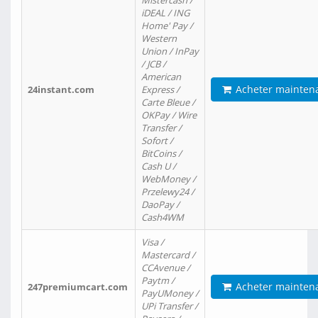
Mistercash /
iDEAL / ING
Home' Pay /
Western
Union / InPay
/ JCB /
American
Acheter mainten
24instant.com
Express /
Carte Bleue /
OKPay / Wire
Transfer /
Sofort /
BitCoins /
Cash U /
WebMoney /
Przelewy24 /
DaoPay /
Cash4WM
Visa /
Mastercard /
CCAvenue /
Paytm /
Acheter mainten
247premiumcart.com
PayUMoney /
UPi Transfer /