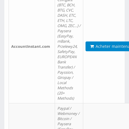
(BTC, BCH,
BTG, CVC,
DASH, ETC,
ETH, LTC,
OMG, ZEC…) /
Paysera
(EasyPay,
mBank,
Acheter mainten
AccountInstant.com
Przelewy24,
SafetyPay,
EUROPEAN
Bank
Transfer) /
Payssion,
Giropay /
Local
Methods
(20+
Methods)
Paypal /
Webmoney /
Bitcoin /
Paysera