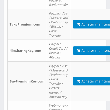
Paysera /
Banktransfer
Paypal / Visa
/ MasterCard
/ Webmoney
Acheter mainten
TakePremium.com
/ Bitcoin /
Bank
Transfer
Paypal /
Credit Card /
Acheter mainten
FileSharingKey.com
Bitcoin /
Altcoins
Paypal / Visa
/ Mastercard
/ Webmoney
/ Bank
Acheter mainten
BuyPremiumKey.com
Transfer /
Perfect
money /
Amazon pay
Webmoney /
Coingate