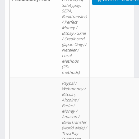
Safetypay,
SEPA,
Banktransfer)
/ Perfect
Money /
Bitpay / Skrill
/ Credit card
(Japan Only) /
Neteller /
Local
Methods
(25+
methods)
Paypal /
Webmoney /
Bitcoin,
Altcoins /
Perfect
Money /
Amazon /
BankTransfer
(world wide) /
TrustPay