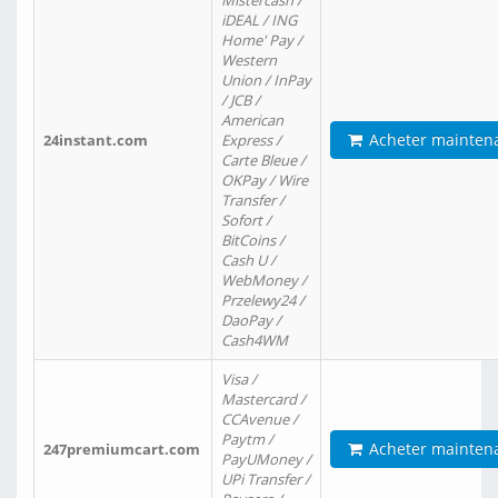
Mistercash /
iDEAL / ING
Home' Pay /
Western
Union / InPay
/ JCB /
American
Acheter mainten
24instant.com
Express /
Carte Bleue /
OKPay / Wire
Transfer /
Sofort /
BitCoins /
Cash U /
WebMoney /
Przelewy24 /
DaoPay /
Cash4WM
Visa /
Mastercard /
CCAvenue /
Paytm /
Acheter mainten
247premiumcart.com
PayUMoney /
UPi Transfer /