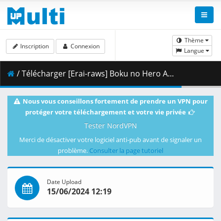
Thème
Inscription
Connexion
Langue
/ Télécharger [Erai-raws] Boku no Hero Academia 7th Season - 07 [720p][Multiple Subtitle][8205AA5C].mkv.001 ( 357.56 MB )
Nous vous conseillons fortement de prendre un VPN pour
protéger votre téléchargement et votre vie privée
Tester NordVPN
Merci de désactiver votre logiciel anti-pub avant de signaler un
problème.
Consulter la page tutoriel
Date Upload
15/06/2024 12:19