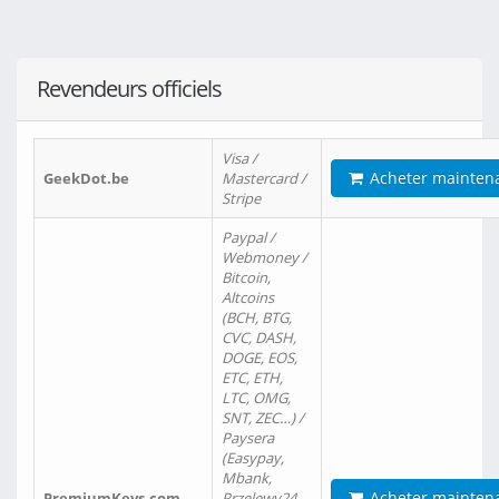
Revendeurs officiels
Visa /
Acheter mainten
GeekDot.be
Mastercard /
Stripe
Paypal /
Webmoney /
Bitcoin,
Altcoins
(BCH, BTG,
CVC, DASH,
DOGE, EOS,
ETC, ETH,
LTC, OMG,
SNT, ZEC…) /
Paysera
(Easypay,
Mbank,
Acheter mainten
PremiumKeys.com
Przelewy24,