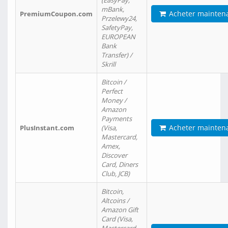
(EasyPay,
mBank,
Acheter mainten
PremiumCoupon.com
Przelewy24,
SafetyPay,
EUROPEAN
Bank
Transfer) /
Skrill
Bitcoin /
Perfect
Money /
Amazon
Payments
Acheter mainten
PlusInstant.com
(Visa,
Mastercard,
Amex,
Discover
Card, Diners
Club, JCB)
Bitcoin,
Altcoins /
Amazon Gift
Card (Visa,