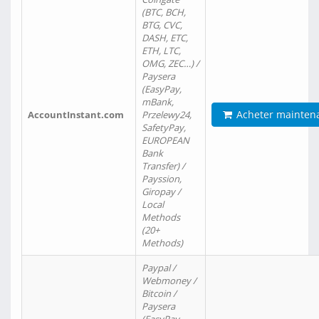
(BTC, BCH,
BTG, CVC,
DASH, ETC,
ETH, LTC,
OMG, ZEC…) /
Paysera
(EasyPay,
mBank,
Acheter mainten
AccountInstant.com
Przelewy24,
SafetyPay,
EUROPEAN
Bank
Transfer) /
Payssion,
Giropay /
Local
Methods
(20+
Methods)
Paypal /
Webmoney /
Bitcoin /
Paysera