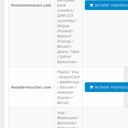
(european
Acheter mainten
PremiumInstant.com
bank
transfer) /
QIWI (CIS
countries) /
Dotpay
(Poland) /
Neosurf
(France) /
Bitcash (
Japan) / Ideal
/ Sofort/
Bancontact
Paypal / Visa
/ MasterCard
/ WebMoney
Acheter mainten
ResellerVoucher.com
/ Discover /
American
Express /
Bitcoin
Visa /
Mastercard /
Bancontact