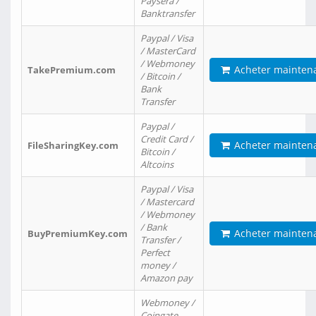
Paysera /
Banktransfer
Paypal / Visa
/ MasterCard
/ Webmoney
Acheter mainten
TakePremium.com
/ Bitcoin /
Bank
Transfer
Paypal /
Credit Card /
Acheter mainten
FileSharingKey.com
Bitcoin /
Altcoins
Paypal / Visa
/ Mastercard
/ Webmoney
/ Bank
Acheter mainten
BuyPremiumKey.com
Transfer /
Perfect
money /
Amazon pay
Webmoney /
Coingate