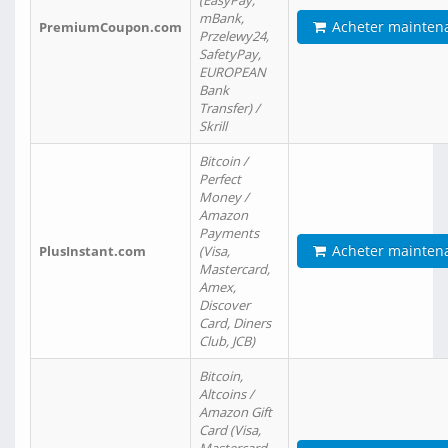
(EasyPay,
mBank,
Acheter mainten
PremiumCoupon.com
Przelewy24,
SafetyPay,
EUROPEAN
Bank
Transfer) /
Skrill
Bitcoin /
Perfect
Money /
Amazon
Payments
Acheter mainten
PlusInstant.com
(Visa,
Mastercard,
Amex,
Discover
Card, Diners
Club, JCB)
Bitcoin,
Altcoins /
Amazon Gift
Card (Visa,