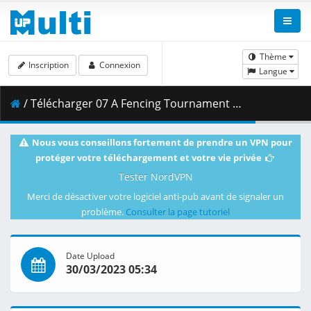
Thème
Inscription
Connexion
Langue
/ Télécharger 07 A Fencing Tournament of Intrigue _ Bloodshed.mkv.001 ( 433.47 MB )
Nous vous conseillons fortement de prendre un VPN pour
protéger votre téléchargement et votre vie privée
Tester NordVPN
Merci de désactiver votre logiciel anti-pub avant de signaler un
problème.
Consulter la page tutoriel
Date Upload
30/03/2023 05:34