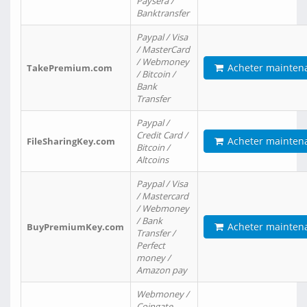
Paysera /
Banktransfer
Paypal / Visa
/ MasterCard
/ Webmoney
Acheter mainten
TakePremium.com
/ Bitcoin /
Bank
Transfer
Paypal /
Credit Card /
Acheter mainten
FileSharingKey.com
Bitcoin /
Altcoins
Paypal / Visa
/ Mastercard
/ Webmoney
/ Bank
Acheter mainten
BuyPremiumKey.com
Transfer /
Perfect
money /
Amazon pay
Webmoney /
Coingate