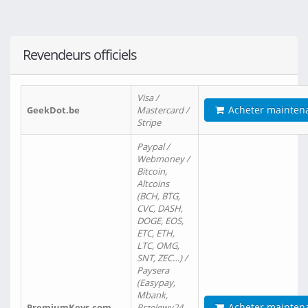
Revendeurs officiels
Visa /
Acheter mainten
GeekDot.be
Mastercard /
Stripe
Paypal /
Webmoney /
Bitcoin,
Altcoins
(BCH, BTG,
CVC, DASH,
DOGE, EOS,
ETC, ETH,
LTC, OMG,
SNT, ZEC…) /
Paysera
(Easypay,
Mbank,
Acheter mainten
PremiumKeys.com
Przelewy24,