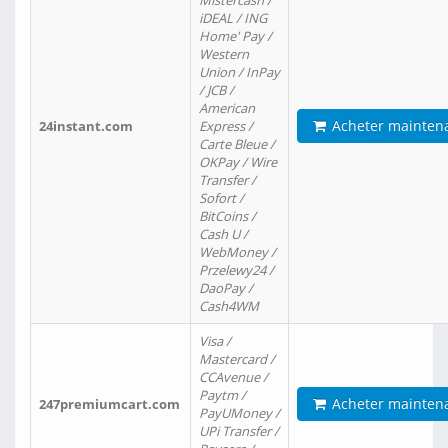
Mistercash /
iDEAL / ING
Home' Pay /
Western
Union / InPay
/ JCB /
American
Acheter mainten
24instant.com
Express /
Carte Bleue /
OKPay / Wire
Transfer /
Sofort /
BitCoins /
Cash U /
WebMoney /
Przelewy24 /
DaoPay /
Cash4WM
Visa /
Mastercard /
CCAvenue /
Paytm /
Acheter mainten
247premiumcart.com
PayUMoney /
UPi Transfer /