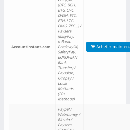
(BTC, BCH,
BTG, CVC,
DASH, ETC,
ETH, LTC,
OMG, ZEC…) /
Paysera
(EasyPay,
mBank,
Acheter mainten
AccountInstant.com
Przelewy24,
SafetyPay,
EUROPEAN
Bank
Transfer) /
Payssion,
Giropay /
Local
Methods
(20+
Methods)
Paypal /
Webmoney /
Bitcoin /
Paysera