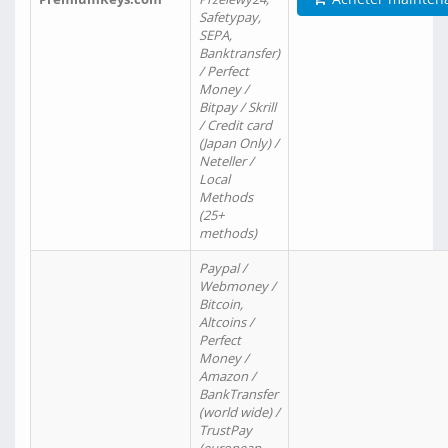
Safetypay,
SEPA,
Banktransfer)
/ Perfect
Money /
Bitpay / Skrill
/ Credit card
(Japan Only) /
Neteller /
Local
Methods
(25+
methods)
Paypal /
Webmoney /
Bitcoin,
Altcoins /
Perfect
Money /
Amazon /
BankTransfer
(world wide) /
TrustPay