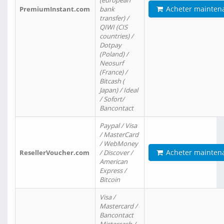
(european
Acheter mainten
PremiumInstant.com
bank
transfer) /
QIWI (CIS
countries) /
Dotpay
(Poland) /
Neosurf
(France) /
Bitcash (
Japan) / Ideal
/ Sofort/
Bancontact
Paypal / Visa
/ MasterCard
/ WebMoney
Acheter mainten
ResellerVoucher.com
/ Discover /
American
Express /
Bitcoin
Visa /
Mastercard /
Bancontact