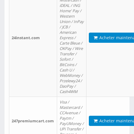
Mistercash /
iDEAL / ING
Home' Pay /
Western
Union / InPay
/ JCB /
American
Acheter mainten
24instant.com
Express /
Carte Bleue /
OKPay / Wire
Transfer /
Sofort /
BitCoins /
Cash U /
WebMoney /
Przelewy24 /
DaoPay /
Cash4WM
Visa /
Mastercard /
CCAvenue /
Paytm /
Acheter mainten
247premiumcart.com
PayUMoney /
UPi Transfer /