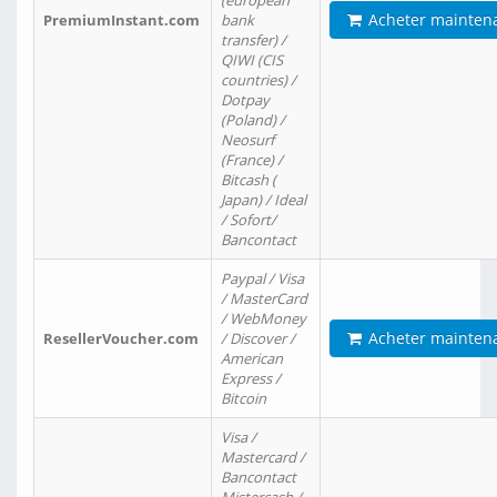
(european
Acheter mainten
PremiumInstant.com
bank
transfer) /
QIWI (CIS
countries) /
Dotpay
(Poland) /
Neosurf
(France) /
Bitcash (
Japan) / Ideal
/ Sofort/
Bancontact
Paypal / Visa
/ MasterCard
/ WebMoney
Acheter mainten
ResellerVoucher.com
/ Discover /
American
Express /
Bitcoin
Visa /
Mastercard /
Bancontact