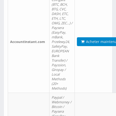
(BTC, BCH,
BTG, CVC,
DASH, ETC,
ETH, LTC,
OMG, ZEC…) /
Paysera
(EasyPay,
mBank,
Acheter mainten
AccountInstant.com
Przelewy24,
SafetyPay,
EUROPEAN
Bank
Transfer) /
Payssion,
Giropay /
Local
Methods
(20+
Methods)
Paypal /
Webmoney /
Bitcoin /
Paysera