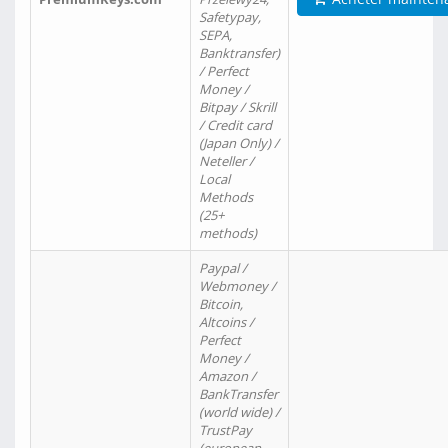
Safetypay,
SEPA,
Banktransfer)
/ Perfect
Money /
Bitpay / Skrill
/ Credit card
(Japan Only) /
Neteller /
Local
Methods
(25+
methods)
Paypal /
Webmoney /
Bitcoin,
Altcoins /
Perfect
Money /
Amazon /
BankTransfer
(world wide) /
TrustPay