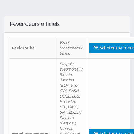
Revendeurs officiels
Visa /
Acheter mainten
GeekDot.be
Mastercard /
Stripe
Paypal /
Webmoney /
Bitcoin,
Altcoins
(BCH, BTG,
CVC, DASH,
DOGE, EOS,
ETC, ETH,
LTC, OMG,
SNT, ZEC…) /
Paysera
(Easypay,
Mbank,
Acheter mainten
PremiumKeys.com
Przelewy24,