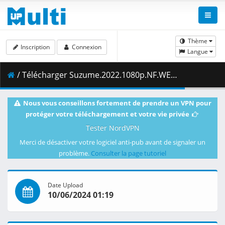
Thème
Inscription
Connexion
Langue
/ Télécharger Suzume.2022.1080p.NF.WEB-DL.DDP5.1.H.264-ZigZag.mkv.009 ( 489.85 MB )
Nous vous conseillons fortement de prendre un VPN pour
protéger votre téléchargement et votre vie privée
Tester NordVPN
Merci de désactiver votre logiciel anti-pub avant de signaler un
problème.
Consulter la page tutoriel
Date Upload
10/06/2024 01:19