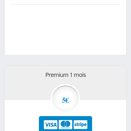
Premium 1 mois
5€