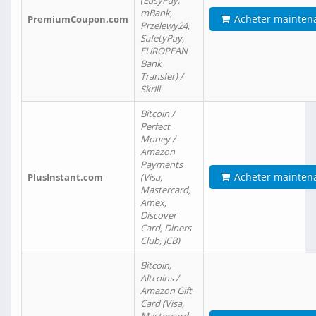
(EasyPay,
mBank,
Acheter mainten
PremiumCoupon.com
Przelewy24,
SafetyPay,
EUROPEAN
Bank
Transfer) /
Skrill
Bitcoin /
Perfect
Money /
Amazon
Payments
Acheter mainten
PlusInstant.com
(Visa,
Mastercard,
Amex,
Discover
Card, Diners
Club, JCB)
Bitcoin,
Altcoins /
Amazon Gift
Card (Visa,