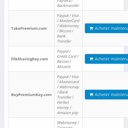
Paysera /
Banktransfer
Paypal / Visa
/ MasterCard
/ Webmoney
Acheter mainten
TakePremium.com
/ Bitcoin /
Bank
Transfer
Paypal /
Credit Card /
Acheter mainten
FileSharingKey.com
Bitcoin /
Altcoins
Paypal / Visa
/ Mastercard
/ Webmoney
/ Bank
Acheter mainten
BuyPremiumKey.com
Transfer /
Perfect
money /
Amazon pay
Webmoney /
Coingate