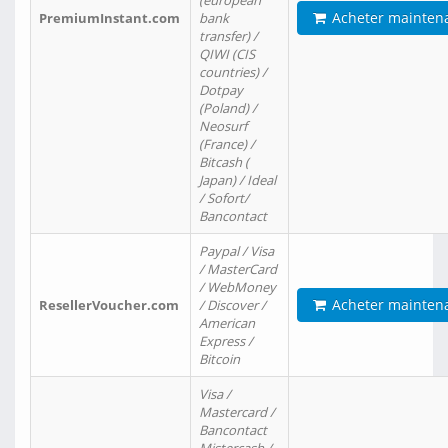
(european
Acheter mainten
PremiumInstant.com
bank
transfer) /
QIWI (CIS
countries) /
Dotpay
(Poland) /
Neosurf
(France) /
Bitcash (
Japan) / Ideal
/ Sofort/
Bancontact
Paypal / Visa
/ MasterCard
/ WebMoney
Acheter mainten
ResellerVoucher.com
/ Discover /
American
Express /
Bitcoin
Visa /
Mastercard /
Bancontact