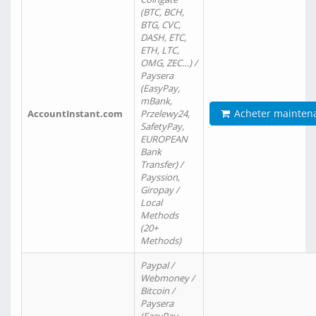
(BTC, BCH,
BTG, CVC,
DASH, ETC,
ETH, LTC,
OMG, ZEC…) /
Paysera
(EasyPay,
mBank,
Acheter mainten
AccountInstant.com
Przelewy24,
SafetyPay,
EUROPEAN
Bank
Transfer) /
Payssion,
Giropay /
Local
Methods
(20+
Methods)
Paypal /
Webmoney /
Bitcoin /
Paysera