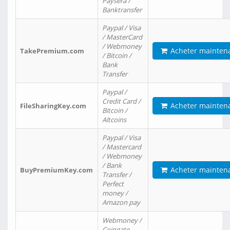
Paysera /
Banktransfer
Paypal / Visa
/ MasterCard
/ Webmoney
Acheter mainten
TakePremium.com
/ Bitcoin /
Bank
Transfer
Paypal /
Credit Card /
Acheter mainten
FileSharingKey.com
Bitcoin /
Altcoins
Paypal / Visa
/ Mastercard
/ Webmoney
/ Bank
Acheter mainten
BuyPremiumKey.com
Transfer /
Perfect
money /
Amazon pay
Webmoney /
Coingate