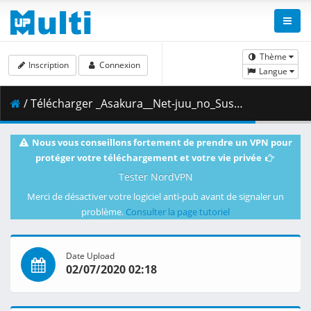
Thème
Inscription
Connexion
Langue
/ Télécharger _Asakura__Net-juu_no_Susume_04__22BA7511_.mkv.004 ( 463.27 MB )
Nous vous conseillons fortement de prendre un VPN pour
protéger votre téléchargement et votre vie privée
Tester NordVPN
Merci de désactiver votre logiciel anti-pub avant de signaler un
problème.
Consulter la page tutoriel
Date Upload
02/07/2020 02:18