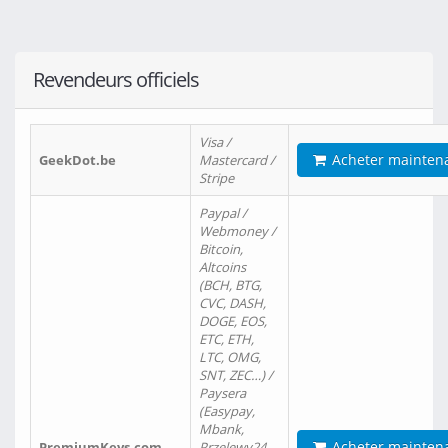
Revendeurs officiels
Visa /
Acheter mainten
GeekDot.be
Mastercard /
Stripe
Paypal /
Webmoney /
Bitcoin,
Altcoins
(BCH, BTG,
CVC, DASH,
DOGE, EOS,
ETC, ETH,
LTC, OMG,
SNT, ZEC…) /
Paysera
(Easypay,
Mbank,
Acheter mainten
PremiumKeys.com
Przelewy24,