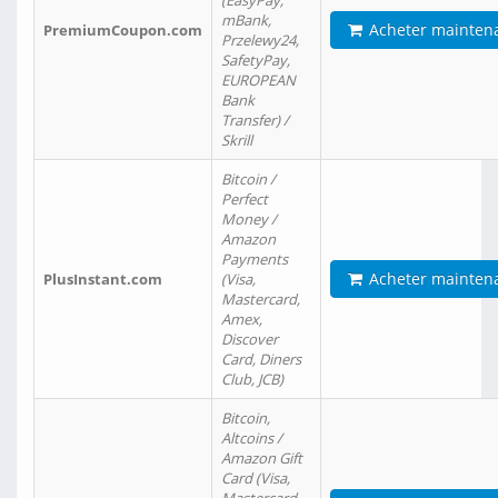
(EasyPay,
mBank,
Acheter mainten
PremiumCoupon.com
Przelewy24,
SafetyPay,
EUROPEAN
Bank
Transfer) /
Skrill
Bitcoin /
Perfect
Money /
Amazon
Payments
Acheter mainten
PlusInstant.com
(Visa,
Mastercard,
Amex,
Discover
Card, Diners
Club, JCB)
Bitcoin,
Altcoins /
Amazon Gift
Card (Visa,