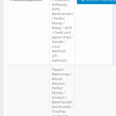
Safetypay,
SEPA,
Banktransfer)
/ Perfect
Money /
Bitpay / Skrill
/ Credit card
(Japan Only) /
Neteller /
Local
Methods
(25+
methods)
Paypal /
Webmoney /
Bitcoin,
Altcoins /
Perfect
Money /
Amazon /
BankTransfer
(world wide) /
TrustPay