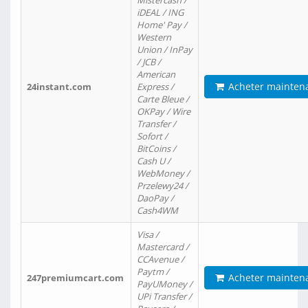
Mistercash /
iDEAL / ING
Home' Pay /
Western
Union / InPay
/ JCB /
American
Acheter mainten
24instant.com
Express /
Carte Bleue /
OKPay / Wire
Transfer /
Sofort /
BitCoins /
Cash U /
WebMoney /
Przelewy24 /
DaoPay /
Cash4WM
Visa /
Mastercard /
CCAvenue /
Paytm /
Acheter mainten
247premiumcart.com
PayUMoney /
UPi Transfer /