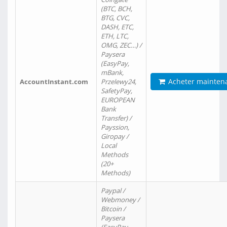
(BTC, BCH,
BTG, CVC,
DASH, ETC,
ETH, LTC,
OMG, ZEC…) /
Paysera
(EasyPay,
mBank,
Acheter mainten
AccountInstant.com
Przelewy24,
SafetyPay,
EUROPEAN
Bank
Transfer) /
Payssion,
Giropay /
Local
Methods
(20+
Methods)
Paypal /
Webmoney /
Bitcoin /
Paysera