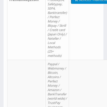
Safetypay,
SEPA,
Banktransfer)
/ Perfect
Money /
Bitpay / Skrill
/ Credit card
(Japan Only) /
Neteller /
Local
Methods
(25+
methods)
Paypal /
Webmoney /
Bitcoin,
Altcoins /
Perfect
Money /
Amazon /
BankTransfer
(world wide) /
TrustPay