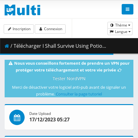
Thème
Inscription
Connexion
Langue
/ Télécharger I Shall Survive Using Potions_ - S01E09 - -I_m Going to Relax in a Hot Spring for a While_.mkv.002 ( 458.44 MB )
Nous vous conseillons fortement de prendre un VPN pour
protéger votre téléchargement et votre vie privée
Tester NordVPN
Merci de désactiver votre logiciel anti-pub avant de signaler un
problème.
Consulter la page tutoriel
Date Upload
17/12/2023 05:27