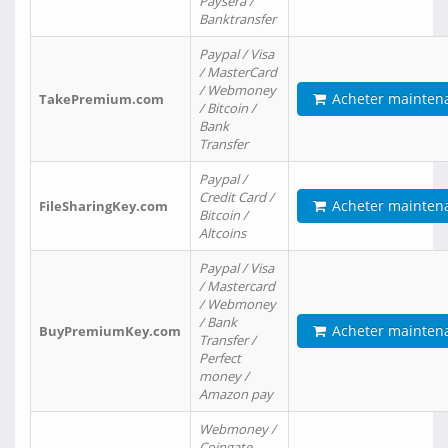
Paysera /
Banktransfer
Paypal / Visa
/ MasterCard
/ Webmoney
Acheter mainten
TakePremium.com
/ Bitcoin /
Bank
Transfer
Paypal /
Credit Card /
Acheter mainten
FileSharingKey.com
Bitcoin /
Altcoins
Paypal / Visa
/ Mastercard
/ Webmoney
/ Bank
Acheter mainten
BuyPremiumKey.com
Transfer /
Perfect
money /
Amazon pay
Webmoney /
Coingate