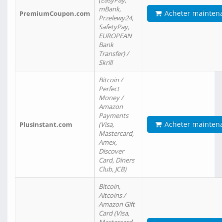
(EasyPay,
mBank,
Acheter mainten
PremiumCoupon.com
Przelewy24,
SafetyPay,
EUROPEAN
Bank
Transfer) /
Skrill
Bitcoin /
Perfect
Money /
Amazon
Payments
Acheter mainten
PlusInstant.com
(Visa,
Mastercard,
Amex,
Discover
Card, Diners
Club, JCB)
Bitcoin,
Altcoins /
Amazon Gift
Card (Visa,