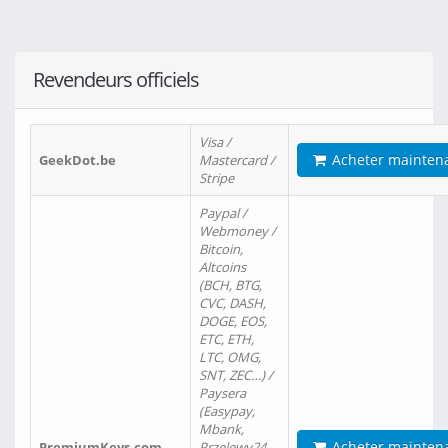
Revendeurs officiels
Visa /
Acheter mainten
GeekDot.be
Mastercard /
Stripe
Paypal /
Webmoney /
Bitcoin,
Altcoins
(BCH, BTG,
CVC, DASH,
DOGE, EOS,
ETC, ETH,
LTC, OMG,
SNT, ZEC…) /
Paysera
(Easypay,
Mbank,
Acheter mainten
PremiumKeys.com
Przelewy24,