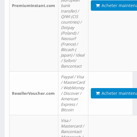
(european
Acheter mainten
PremiumInstant.com
bank
transfer) /
QIWI (CIS
countries) /
Dotpay
(Poland) /
Neosurf
(France) /
Bitcash (
Japan) / Ideal
/ Sofort/
Bancontact
Paypal / Visa
/ MasterCard
/ WebMoney
Acheter mainten
ResellerVoucher.com
/ Discover /
American
Express /
Bitcoin
Visa /
Mastercard /
Bancontact