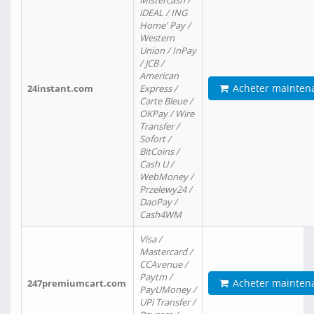
Mistercash /
iDEAL / ING
Home' Pay /
Western
Union / InPay
/ JCB /
American
Acheter mainten
24instant.com
Express /
Carte Bleue /
OKPay / Wire
Transfer /
Sofort /
BitCoins /
Cash U /
WebMoney /
Przelewy24 /
DaoPay /
Cash4WM
Visa /
Mastercard /
CCAvenue /
Paytm /
Acheter mainten
247premiumcart.com
PayUMoney /
UPi Transfer /