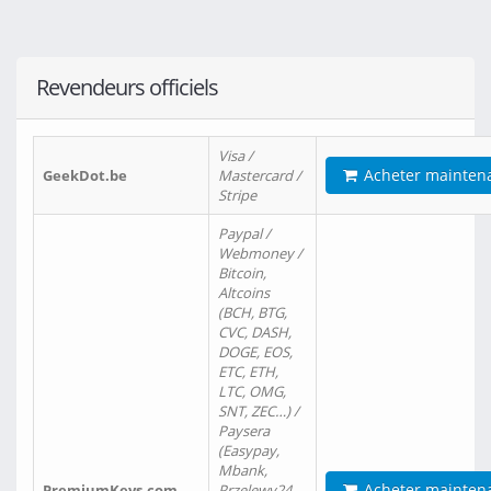
Revendeurs officiels
Visa /
Acheter mainten
GeekDot.be
Mastercard /
Stripe
Paypal /
Webmoney /
Bitcoin,
Altcoins
(BCH, BTG,
CVC, DASH,
DOGE, EOS,
ETC, ETH,
LTC, OMG,
SNT, ZEC…) /
Paysera
(Easypay,
Mbank,
Acheter mainten
PremiumKeys.com
Przelewy24,