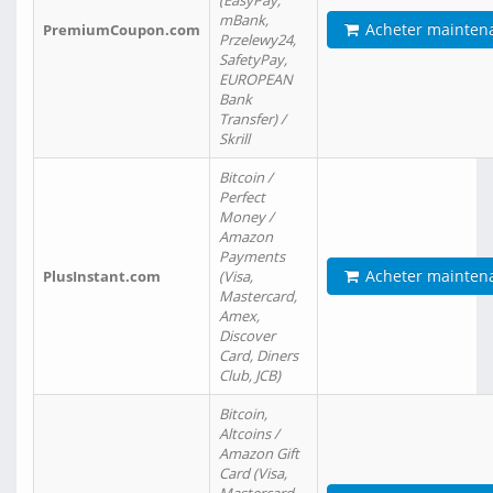
(EasyPay,
mBank,
Acheter mainten
PremiumCoupon.com
Przelewy24,
SafetyPay,
EUROPEAN
Bank
Transfer) /
Skrill
Bitcoin /
Perfect
Money /
Amazon
Payments
Acheter mainten
PlusInstant.com
(Visa,
Mastercard,
Amex,
Discover
Card, Diners
Club, JCB)
Bitcoin,
Altcoins /
Amazon Gift
Card (Visa,