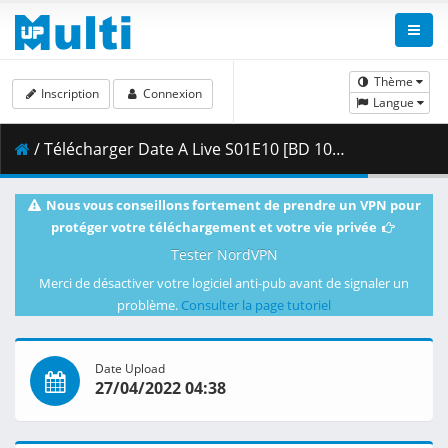
Thème
Inscription
Connexion
Langue
/ Télécharger Date A Live S01E10 [BD 1080p HEVC 10bit FLAC] [Dual-Audio].mkv.003 ( 480.16 MB )
Nous vous conseillons fortement de prendre un VPN pour
protéger votre téléchargement et votre vie privée
Tester NordVPN
Merci de désactiver votre logiciel anti-pub avant de signaler un
problème.
Consulter la page tutoriel
Date Upload
27/04/2022 04:38