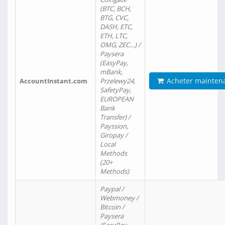
(BTC, BCH,
BTG, CVC,
DASH, ETC,
ETH, LTC,
OMG, ZEC…) /
Paysera
(EasyPay,
mBank,
Acheter mainten
AccountInstant.com
Przelewy24,
SafetyPay,
EUROPEAN
Bank
Transfer) /
Payssion,
Giropay /
Local
Methods
(20+
Methods)
Paypal /
Webmoney /
Bitcoin /
Paysera