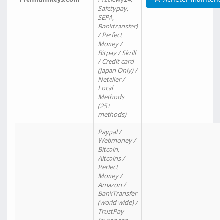
Safetypay,
SEPA,
Banktransfer)
/ Perfect
Money /
Bitpay / Skrill
/ Credit card
(Japan Only) /
Neteller /
Local
Methods
(25+
methods)
Paypal /
Webmoney /
Bitcoin,
Altcoins /
Perfect
Money /
Amazon /
BankTransfer
(world wide) /
TrustPay