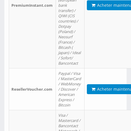
(european
Acheter mainten
PremiumInstant.com
bank
transfer) /
QIWI (CIS
countries) /
Dotpay
(Poland) /
Neosurf
(France) /
Bitcash (
Japan) / Ideal
/ Sofort/
Bancontact
Paypal / Visa
/ MasterCard
/ WebMoney
Acheter mainten
ResellerVoucher.com
/ Discover /
American
Express /
Bitcoin
Visa /
Mastercard /
Bancontact