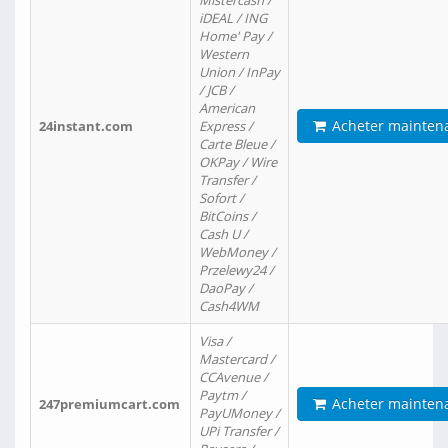
Mistercash /
iDEAL / ING
Home' Pay /
Western
Union / InPay
/ JCB /
American
Acheter mainten
24instant.com
Express /
Carte Bleue /
OKPay / Wire
Transfer /
Sofort /
BitCoins /
Cash U /
WebMoney /
Przelewy24 /
DaoPay /
Cash4WM
Visa /
Mastercard /
CCAvenue /
Paytm /
Acheter mainten
247premiumcart.com
PayUMoney /
UPi Transfer /