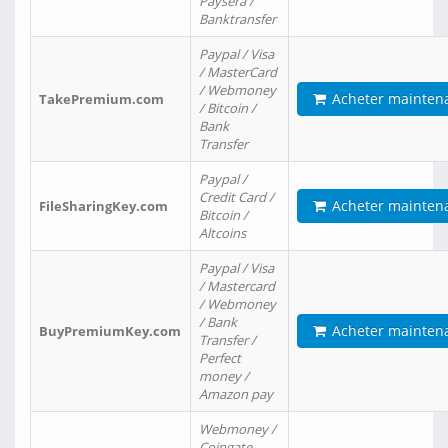
Paysera /
Banktransfer
Paypal / Visa
/ MasterCard
/ Webmoney
Acheter mainten
TakePremium.com
/ Bitcoin /
Bank
Transfer
Paypal /
Credit Card /
Acheter mainten
FileSharingKey.com
Bitcoin /
Altcoins
Paypal / Visa
/ Mastercard
/ Webmoney
/ Bank
Acheter mainten
BuyPremiumKey.com
Transfer /
Perfect
money /
Amazon pay
Webmoney /
Coingate