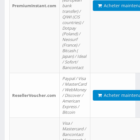
(european
Acheter mainten
PremiumInstant.com
bank
transfer) /
QIWI (CIS
countries) /
Dotpay
(Poland) /
Neosurf
(France) /
Bitcash (
Japan) / Ideal
/ Sofort/
Bancontact
Paypal / Visa
/ MasterCard
/ WebMoney
Acheter mainten
ResellerVoucher.com
/ Discover /
American
Express /
Bitcoin
Visa /
Mastercard /
Bancontact