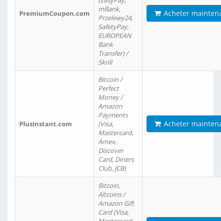
(EasyPay,
mBank,
Acheter mainten
PremiumCoupon.com
Przelewy24,
SafetyPay,
EUROPEAN
Bank
Transfer) /
Skrill
Bitcoin /
Perfect
Money /
Amazon
Payments
Acheter mainten
PlusInstant.com
(Visa,
Mastercard,
Amex,
Discover
Card, Diners
Club, JCB)
Bitcoin,
Altcoins /
Amazon Gift
Card (Visa,