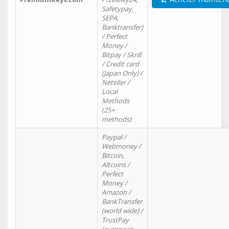
Safetypay,
SEPA,
Banktransfer)
/ Perfect
Money /
Bitpay / Skrill
/ Credit card
(Japan Only) /
Neteller /
Local
Methods
(25+
methods)
Paypal /
Webmoney /
Bitcoin,
Altcoins /
Perfect
Money /
Amazon /
BankTransfer
(world wide) /
TrustPay