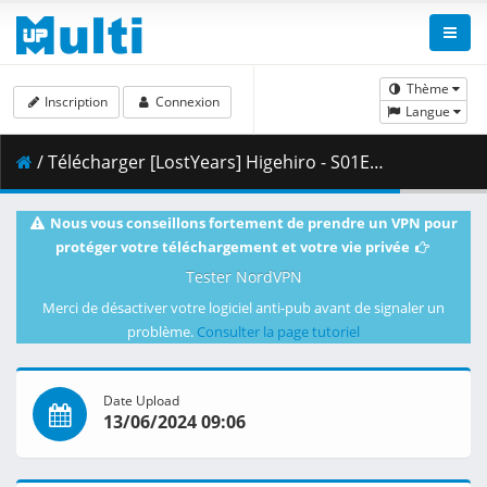
Thème
Inscription
Connexion
Langue
/ Télécharger [LostYears] Higehiro - S01E12v2 (BD 1080p x265 10-bit FLAC AAC) [A94641F1].mkv.002 ( 381.42 MB )
Nous vous conseillons fortement de prendre un VPN pour
protéger votre téléchargement et votre vie privée
Tester NordVPN
Merci de désactiver votre logiciel anti-pub avant de signaler un
problème.
Consulter la page tutoriel
Date Upload
13/06/2024 09:06