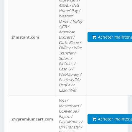
Mistercash /
iDEAL / ING
Home' Pay /
Western
Union / InPay
/ JCB /
American
Acheter mainten
24instant.com
Express /
Carte Bleue /
OKPay / Wire
Transfer /
Sofort /
BitCoins /
Cash U /
WebMoney /
Przelewy24 /
DaoPay /
Cash4WM
Visa /
Mastercard /
CCAvenue /
Paytm /
Acheter mainten
247premiumcart.com
PayUMoney /
UPi Transfer /