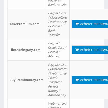
Paysera /
Banktransfer
Paypal / Visa
/ MasterCard
/ Webmoney
Acheter mainten
TakePremium.com
/ Bitcoin /
Bank
Transfer
Paypal /
Credit Card /
Acheter mainten
FileSharingKey.com
Bitcoin /
Altcoins
Paypal / Visa
/ Mastercard
/ Webmoney
/ Bank
Acheter mainten
BuyPremiumKey.com
Transfer /
Perfect
money /
Amazon pay
Webmoney /
Coingate