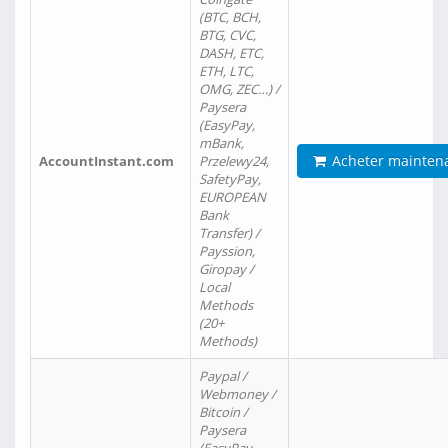
(BTC, BCH,
BTG, CVC,
DASH, ETC,
ETH, LTC,
OMG, ZEC…) /
Paysera
(EasyPay,
mBank,
Acheter mainten
AccountInstant.com
Przelewy24,
SafetyPay,
EUROPEAN
Bank
Transfer) /
Payssion,
Giropay /
Local
Methods
(20+
Methods)
Paypal /
Webmoney /
Bitcoin /
Paysera