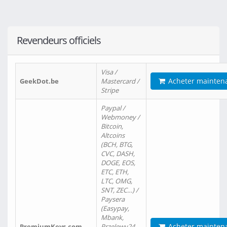
Revendeurs officiels
Visa /
Acheter mainten
GeekDot.be
Mastercard /
Stripe
Paypal /
Webmoney /
Bitcoin,
Altcoins
(BCH, BTG,
CVC, DASH,
DOGE, EOS,
ETC, ETH,
LTC, OMG,
SNT, ZEC…) /
Paysera
(Easypay,
Mbank,
Acheter mainten
PremiumKeys.com
Przelewy24,