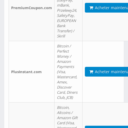
(EasyPay,
mBank,
Acheter mainten
PremiumCoupon.com
Przelewy24,
SafetyPay,
EUROPEAN
Bank
Transfer) /
Skrill
Bitcoin /
Perfect
Money /
Amazon
Payments
Acheter mainten
PlusInstant.com
(Visa,
Mastercard,
Amex,
Discover
Card, Diners
Club, JCB)
Bitcoin,
Altcoins /
Amazon Gift
Card (Visa,