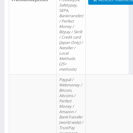
Safetypay,
SEPA,
Banktransfer)
/ Perfect
Money /
Bitpay / Skrill
/ Credit card
(Japan Only) /
Neteller /
Local
Methods
(25+
methods)
Paypal /
Webmoney /
Bitcoin,
Altcoins /
Perfect
Money /
Amazon /
BankTransfer
(world wide) /
TrustPay