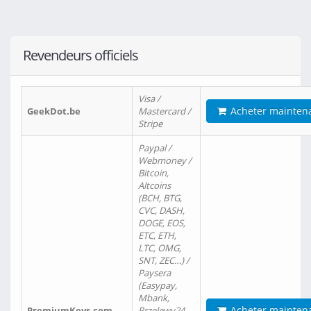
Revendeurs officiels
Visa /
Acheter mainten
GeekDot.be
Mastercard /
Stripe
Paypal /
Webmoney /
Bitcoin,
Altcoins
(BCH, BTG,
CVC, DASH,
DOGE, EOS,
ETC, ETH,
LTC, OMG,
SNT, ZEC…) /
Paysera
(Easypay,
Mbank,
Acheter mainten
PremiumKeys.com
Przelewy24,