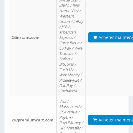
Mistercash /
iDEAL / ING
Home' Pay /
Western
Union / InPay
/ JCB /
American
Acheter mainten
24instant.com
Express /
Carte Bleue /
OKPay / Wire
Transfer /
Sofort /
BitCoins /
Cash U /
WebMoney /
Przelewy24 /
DaoPay /
Cash4WM
Visa /
Mastercard /
CCAvenue /
Paytm /
Acheter mainten
247premiumcart.com
PayUMoney /
UPi Transfer /