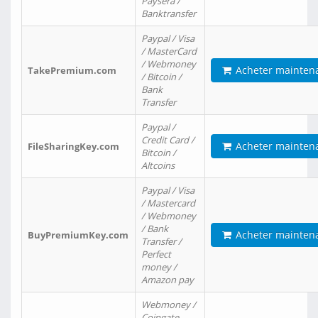
Paysera /
Banktransfer
Paypal / Visa
/ MasterCard
/ Webmoney
Acheter mainten
TakePremium.com
/ Bitcoin /
Bank
Transfer
Paypal /
Credit Card /
Acheter mainten
FileSharingKey.com
Bitcoin /
Altcoins
Paypal / Visa
/ Mastercard
/ Webmoney
/ Bank
Acheter mainten
BuyPremiumKey.com
Transfer /
Perfect
money /
Amazon pay
Webmoney /
Coingate