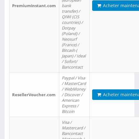
(european
Acheter mainten
PremiumInstant.com
bank
transfer) /
QIWI (CIS
countries) /
Dotpay
(Poland) /
Neosurf
(France) /
Bitcash (
Japan) / Ideal
/ Sofort/
Bancontact
Paypal / Visa
/ MasterCard
/ WebMoney
Acheter mainten
ResellerVoucher.com
/ Discover /
American
Express /
Bitcoin
Visa /
Mastercard /
Bancontact