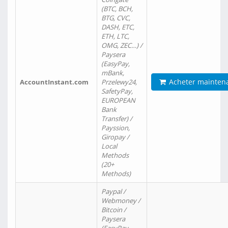
(BTC, BCH,
BTG, CVC,
DASH, ETC,
ETH, LTC,
OMG, ZEC…) /
Paysera
(EasyPay,
mBank,
Acheter mainten
AccountInstant.com
Przelewy24,
SafetyPay,
EUROPEAN
Bank
Transfer) /
Payssion,
Giropay /
Local
Methods
(20+
Methods)
Paypal /
Webmoney /
Bitcoin /
Paysera