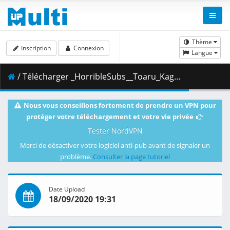
Thème
Inscription
Connexion
Langue
/ Télécharger _HorribleSubs__Toaru_Kagaku_no_Railgun_T_-_24__1080p_.mkv.003 ( 458.15 MB )
Nous vous conseillons fortement de prendre un VPN pour
protéger votre téléchargement et votre vie privée
Tester NordVPN
Merci de désactiver votre logiciel anti-pub avant de signaler un
problème.
Consulter la page tutoriel
Date Upload
18/09/2020 19:31