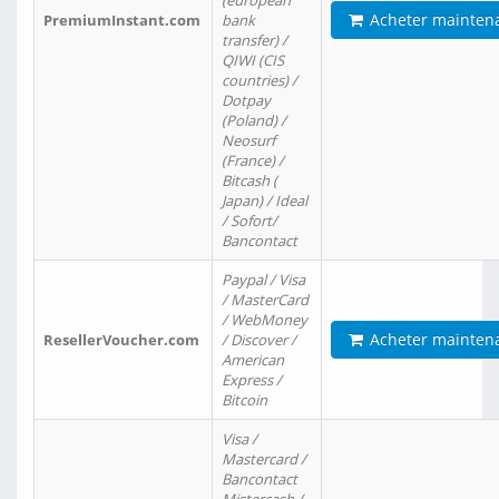
(european
Acheter mainten
PremiumInstant.com
bank
transfer) /
QIWI (CIS
countries) /
Dotpay
(Poland) /
Neosurf
(France) /
Bitcash (
Japan) / Ideal
/ Sofort/
Bancontact
Paypal / Visa
/ MasterCard
/ WebMoney
Acheter mainten
ResellerVoucher.com
/ Discover /
American
Express /
Bitcoin
Visa /
Mastercard /
Bancontact