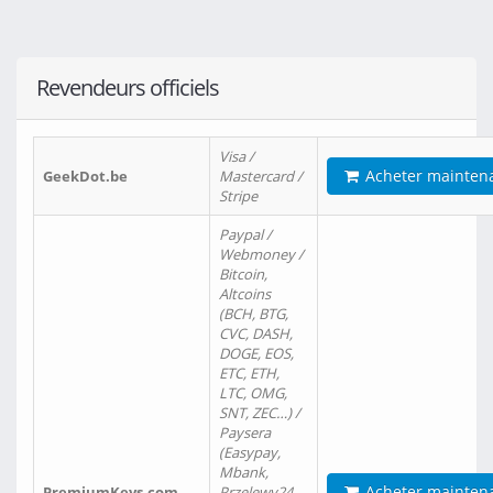
Revendeurs officiels
Visa /
Acheter mainten
GeekDot.be
Mastercard /
Stripe
Paypal /
Webmoney /
Bitcoin,
Altcoins
(BCH, BTG,
CVC, DASH,
DOGE, EOS,
ETC, ETH,
LTC, OMG,
SNT, ZEC…) /
Paysera
(Easypay,
Mbank,
Acheter mainten
PremiumKeys.com
Przelewy24,