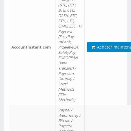
(BTC, BCH,
BTG, CVC,
DASH, ETC,
ETH, LTC,
OMG, ZEC…) /
Paysera
(EasyPay,
mBank,
Acheter mainten
AccountInstant.com
Przelewy24,
SafetyPay,
EUROPEAN
Bank
Transfer) /
Payssion,
Giropay /
Local
Methods
(20+
Methods)
Paypal /
Webmoney /
Bitcoin /
Paysera