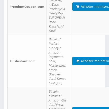
(EasyPay,
mBank,
Acheter mainten
PremiumCoupon.com
Przelewy24,
SafetyPay,
EUROPEAN
Bank
Transfer) /
Skrill
Bitcoin /
Perfect
Money /
Amazon
Payments
Acheter mainten
PlusInstant.com
(Visa,
Mastercard,
Amex,
Discover
Card, Diners
Club, JCB)
Bitcoin,
Altcoins /
Amazon Gift
Card (Visa,