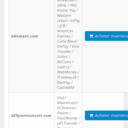
Mistercash /
iDEAL / ING
Home' Pay /
Western
Union / InPay
/ JCB /
American
Acheter mainten
24instant.com
Express /
Carte Bleue /
OKPay / Wire
Transfer /
Sofort /
BitCoins /
Cash U /
WebMoney /
Przelewy24 /
DaoPay /
Cash4WM
Visa /
Mastercard /
CCAvenue /
Paytm /
Acheter mainten
247premiumcart.com
PayUMoney /
UPi Transfer /