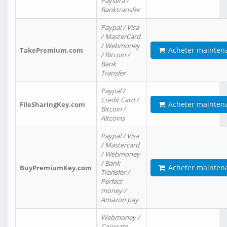
Paysera /
Banktransfer
Paypal / Visa
/ MasterCard
/ Webmoney
Acheter mainten
TakePremium.com
/ Bitcoin /
Bank
Transfer
Paypal /
Credit Card /
Acheter mainten
FileSharingKey.com
Bitcoin /
Altcoins
Paypal / Visa
/ Mastercard
/ Webmoney
/ Bank
Acheter mainten
BuyPremiumKey.com
Transfer /
Perfect
money /
Amazon pay
Webmoney /
Coingate