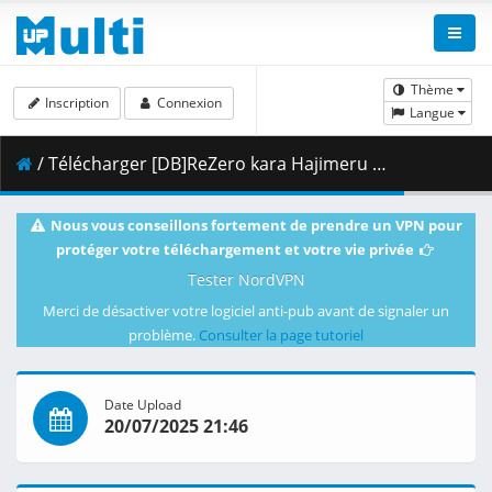
Thème
Inscription
Connexion
Langue
/ Télécharger [DB]ReZero kara Hajimeru Isekai Seikatsu 3rd Season_-_11_(Dual Audio_10bit_BD1080p_x265).mkv.002 ( 320.33 MB )
Nous vous conseillons fortement de prendre un VPN pour
protéger votre téléchargement et votre vie privée
Tester NordVPN
Merci de désactiver votre logiciel anti-pub avant de signaler un
problème.
Consulter la page tutoriel
Date Upload
20/07/2025 21:46