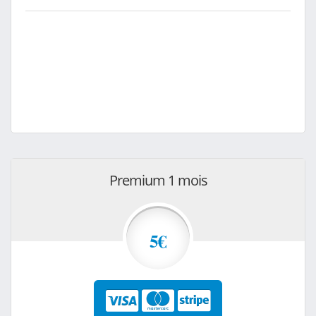
Premium 1 mois
5€