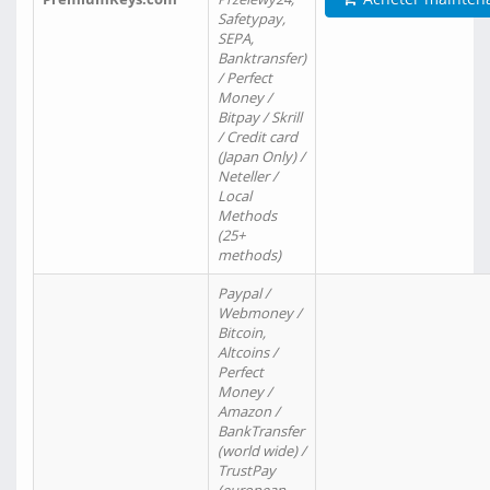
Safetypay,
SEPA,
Banktransfer)
/ Perfect
Money /
Bitpay / Skrill
/ Credit card
(Japan Only) /
Neteller /
Local
Methods
(25+
methods)
Paypal /
Webmoney /
Bitcoin,
Altcoins /
Perfect
Money /
Amazon /
BankTransfer
(world wide) /
TrustPay