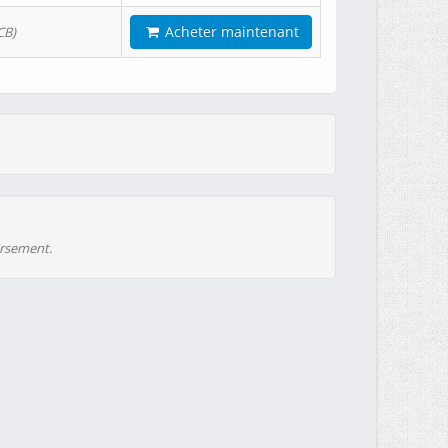
Acheter maintenant
CB)
ursement.