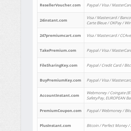
ResellerVoucher.com
Paypal / Visa / MasterCar
Visa / Mastercard / Banco
24instant.com
Carte Bleue / OKPay / Wi
247premiumcart.com
Visa / Mastercard / CCAv
TakePremium.com
Paypal / Visa / MasterCar
FileSharingKey.com
Paypal / Credit Card / Bitc
BuyPremiumKey.com
Paypal / Visa / Masterca
Webmoney / Coingate (BTC
AccountInstant.com
SafetyPay, EUROPEAN Bank
PremiumCoupon.com
Paypal / Webmoney / Bitc
PlusInstant.com
Bitcoin / Perfect Money /