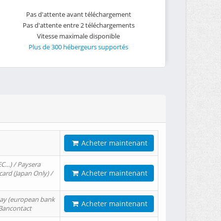
Pas d'attente avant téléchargement
Pas d'attente entre 2 téléchargements
Vitesse maximale disponible
Plus de 300 hébergeurs supportés
Acheter maintenant
EC…) / Paysera
Acheter maintenant
card (Japan Only) /
tPay (european bank
Acheter maintenant
/ Bancontact