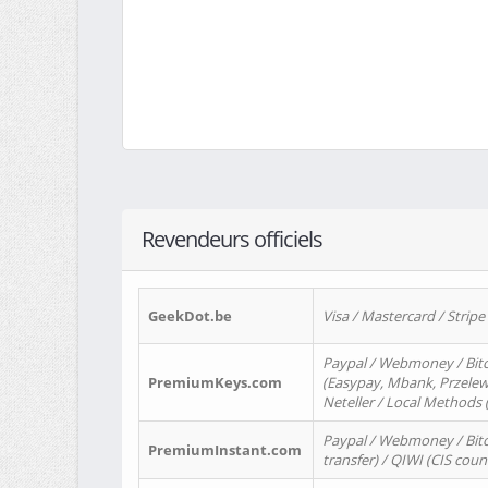
Revendeurs officiels
GeekDot.be
Visa / Mastercard / Stripe
Paypal / Webmoney / Bitc
PremiumKeys.com
(Easypay, Mbank, Przelewy2
Neteller / Local Methods
Paypal / Webmoney / Bitc
PremiumInstant.com
transfer) / QIWI (CIS coun