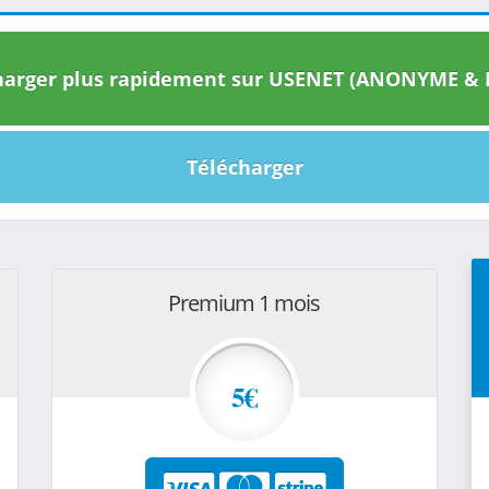
arger plus rapidement sur USENET (ANONYME & I
Télécharger
Premium 1 mois
5€