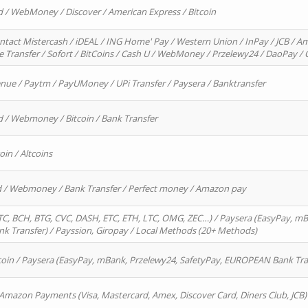
d / WebMoney / Discover / American Express / Bitcoin
ntact Mistercash / iDEAL / ING Home' Pay / Western Union / InPay / JCB / Am
re Transfer / Sofort / BitCoins / Cash U / WebMoney / Przelewy24 / DaoPay 
enue / Paytm / PayUMoney / UPi Transfer / Paysera / Banktransfer
d / Webmoney / Bitcoin / Bank Transfer
oin / Altcoins
rd / Webmoney / Bank Transfer / Perfect money / Amazon pay
, BCH, BTG, CVC, DASH, ETC, ETH, LTC, OMG, ZEC…) / Paysera (EasyPay, mB
 Transfer) / Payssion, Giropay / Local Methods (20+ Methods)
oin / Paysera (EasyPay, mBank, Przelewy24, SafetyPay, EUROPEAN Bank Transf
 Amazon Payments (Visa, Mastercard, Amex, Discover Card, Diners Club, JCB)