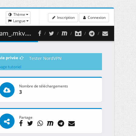
Thème
Inscription
Connexion
Langue
489.65 MB )
vie privée
Tester NordVPN
page tutoriel
Nombre de téléchargements
3
Partage