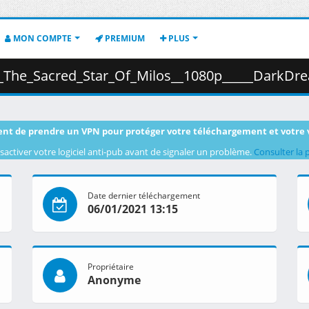
MON COMPTE
PREMIUM
PLUS
Sacred_Star_Of_Milos__1080p_____DarkDream_.mkv.003 ( 
nt de prendre un VPN pour protéger votre téléchargement et votre 
sactiver votre logiciel anti-pub avant de signaler un problème.
Consulter la 
Date dernier téléchargement
06/01/2021 13:15
Propriétaire
Anonyme