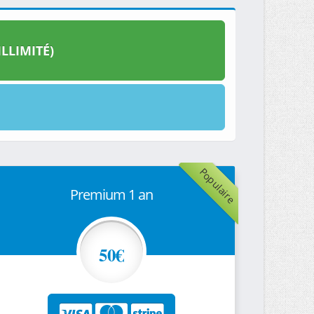
LLIMITÉ)
Populaire
Premium 1 an
50€