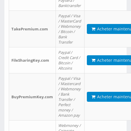
Paysera /
Banktransfer
Paypal / Visa
/ MasterCard
/ Webmoney
Acheter mainten
TakePremium.com
/ Bitcoin /
Bank
Transfer
Paypal /
Credit Card /
Acheter mainten
FileSharingKey.com
Bitcoin /
Altcoins
Paypal / Visa
/ Mastercard
/ Webmoney
/ Bank
Acheter mainten
BuyPremiumKey.com
Transfer /
Perfect
money /
Amazon pay
Webmoney /
Coingate