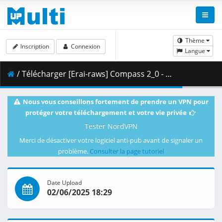
Thème
Inscription
Connexion
Langue
/ Télécharger [Erai-raws] Compass 2_0 - Sentou Setsuri Kaiseki System - 09 [1080p CR WEB-DL AVC AAC][MultiSub][F0DEB8EC].mkv.002 ( 458.57 MB )
Nous vous conseillons fortement de prendre un VPN pour
protéger votre téléchargement et votre vie privée
Tester NordVPN
Merci de désactiver votre logiciel anti-pub avant de signaler un
problème.
Consulter la page tutoriel
Date Upload
02/06/2025 18:29