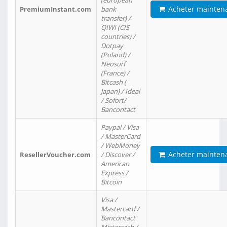
(european
Acheter mainten
PremiumInstant.com
bank
transfer) /
QIWI (CIS
countries) /
Dotpay
(Poland) /
Neosurf
(France) /
Bitcash (
Japan) / Ideal
/ Sofort/
Bancontact
Paypal / Visa
/ MasterCard
/ WebMoney
Acheter mainten
ResellerVoucher.com
/ Discover /
American
Express /
Bitcoin
Visa /
Mastercard /
Bancontact