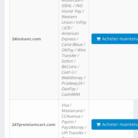
Mistercash /
iDEAL / ING
Home' Pay /
Western
Union / InPay
/ JCB /
American
Acheter mainten
24instant.com
Express /
Carte Bleue /
OKPay / Wire
Transfer /
Sofort /
BitCoins /
Cash U /
WebMoney /
Przelewy24 /
DaoPay /
Cash4WM
Visa /
Mastercard /
CCAvenue /
Paytm /
Acheter mainten
247premiumcart.com
PayUMoney /
UPi Transfer /