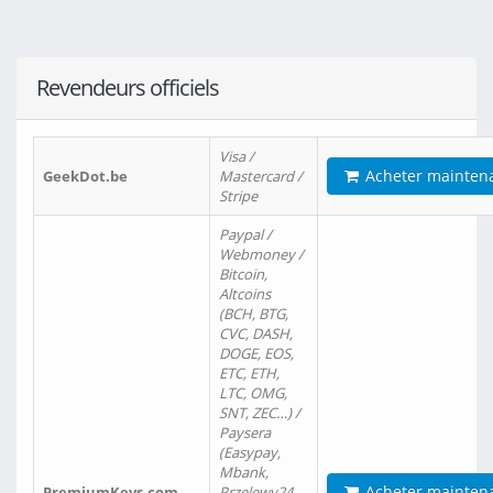
Revendeurs officiels
Visa /
Acheter mainten
GeekDot.be
Mastercard /
Stripe
Paypal /
Webmoney /
Bitcoin,
Altcoins
(BCH, BTG,
CVC, DASH,
DOGE, EOS,
ETC, ETH,
LTC, OMG,
SNT, ZEC…) /
Paysera
(Easypay,
Mbank,
Acheter mainten
PremiumKeys.com
Przelewy24,