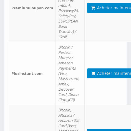
(EasyPay,
mBank,
Acheter mainten
PremiumCoupon.com
Przelewy24,
SafetyPay,
EUROPEAN
Bank
Transfer) /
Skrill
Bitcoin /
Perfect
Money /
Amazon
Payments
Acheter mainten
PlusInstant.com
(Visa,
Mastercard,
Amex,
Discover
Card, Diners
Club, JCB)
Bitcoin,
Altcoins /
Amazon Gift
Card (Visa,