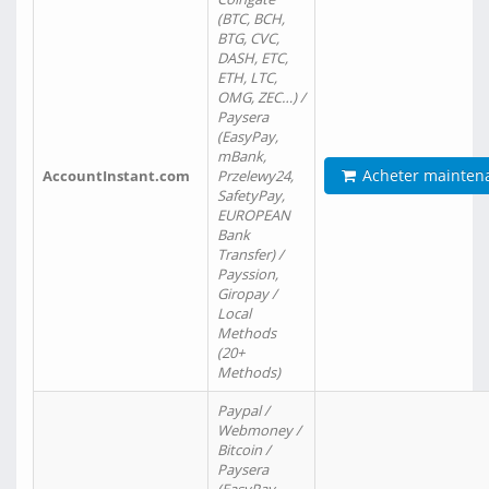
(BTC, BCH,
BTG, CVC,
DASH, ETC,
ETH, LTC,
OMG, ZEC…) /
Paysera
(EasyPay,
mBank,
Acheter mainten
AccountInstant.com
Przelewy24,
SafetyPay,
EUROPEAN
Bank
Transfer) /
Payssion,
Giropay /
Local
Methods
(20+
Methods)
Paypal /
Webmoney /
Bitcoin /
Paysera