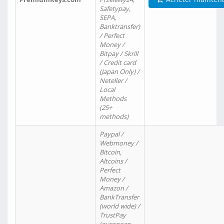
Safetypay,
SEPA,
Banktransfer)
/ Perfect
Money /
Bitpay / Skrill
/ Credit card
(Japan Only) /
Neteller /
Local
Methods
(25+
methods)
Paypal /
Webmoney /
Bitcoin,
Altcoins /
Perfect
Money /
Amazon /
BankTransfer
(world wide) /
TrustPay