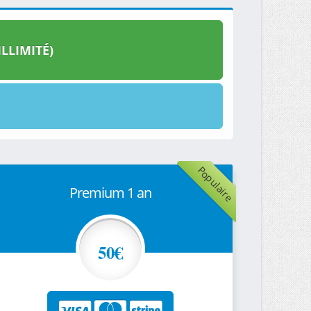
LLIMITÉ)
Populaire
Premium 1 an
50€