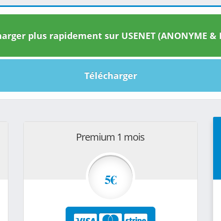
arger plus rapidement sur USENET (ANONYME & I
Télécharger
Premium 1 mois
5€