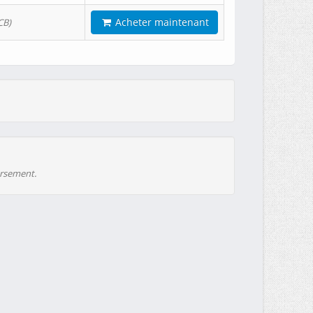
Acheter maintenant
CB)
ursement.