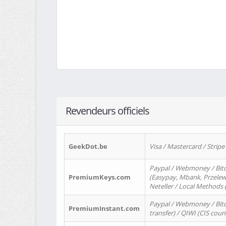
Revendeurs officiels
GeekDot.be
Visa / Mastercard / Stripe
Paypal / Webmoney / Bitc
PremiumKeys.com
(Easypay, Mbank, Przelewy2
Neteller / Local Methods
Paypal / Webmoney / Bitc
PremiumInstant.com
transfer) / QIWI (CIS coun