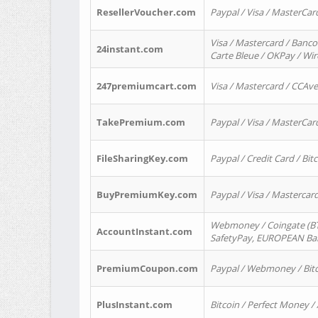
ResellerVoucher.com
Paypal / Visa / MasterCar
Visa / Mastercard / Banco
24instant.com
Carte Bleue / OKPay / Wi
247premiumcart.com
Visa / Mastercard / CCAv
TakePremium.com
Paypal / Visa / MasterCar
FileSharingKey.com
Paypal / Credit Card / Bitc
BuyPremiumKey.com
Paypal / Visa / Masterca
Webmoney / Coingate (BTC
AccountInstant.com
SafetyPay, EUROPEAN Bank
PremiumCoupon.com
Paypal / Webmoney / Bitc
PlusInstant.com
Bitcoin / Perfect Money /