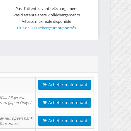
Pas d'attente avant téléchargement
Pas d'attente entre 2 téléchargements
Vitesse maximale disponible
Plus de 300 hébergeurs supportés
Acheter maintenant
EC…) / Paysera
Acheter maintenant
card (Japan Only) /
tPay (european bank
Acheter maintenant
/ Bancontact