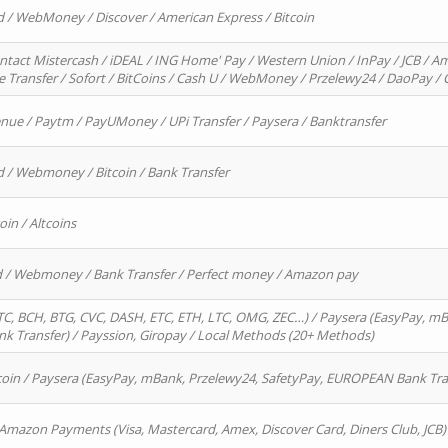
d / WebMoney / Discover / American Express / Bitcoin
ntact Mistercash / iDEAL / ING Home' Pay / Western Union / InPay / JCB / Am
re Transfer / Sofort / BitCoins / Cash U / WebMoney / Przelewy24 / DaoPay 
enue / Paytm / PayUMoney / UPi Transfer / Paysera / Banktransfer
d / Webmoney / Bitcoin / Bank Transfer
oin / Altcoins
rd / Webmoney / Bank Transfer / Perfect money / Amazon pay
, BCH, BTG, CVC, DASH, ETC, ETH, LTC, OMG, ZEC…) / Paysera (EasyPay, mB
 Transfer) / Payssion, Giropay / Local Methods (20+ Methods)
oin / Paysera (EasyPay, mBank, Przelewy24, SafetyPay, EUROPEAN Bank Transf
 Amazon Payments (Visa, Mastercard, Amex, Discover Card, Diners Club, JCB)