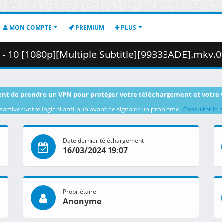
MON COMPTE
PREMIUM
PLUS
 10 [1080p][Multiple Subtitle][99333ADE].mkv.002 ( 4
nt de prendre un VPN pour protéger votre téléchargement et votre 
sactiver votre logiciel anti-pub avant de signaler un problème.
Consulter la 
Date dernier téléchargement
16/03/2024 19:07
Propriétaire
Anonyme