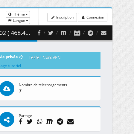
Thème
Inscription
Connexion
Langue
68.41 MB )
vie privée
Tester NordVPN
page tutoriel
Nombre de téléchargements
7
Partage