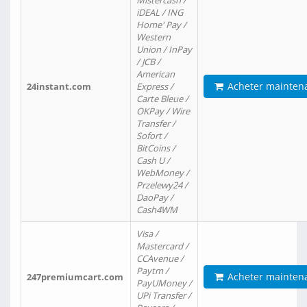
Mistercash /
iDEAL / ING
Home' Pay /
Western
Union / InPay
/ JCB /
American
Acheter mainten
24instant.com
Express /
Carte Bleue /
OKPay / Wire
Transfer /
Sofort /
BitCoins /
Cash U /
WebMoney /
Przelewy24 /
DaoPay /
Cash4WM
Visa /
Mastercard /
CCAvenue /
Paytm /
Acheter mainten
247premiumcart.com
PayUMoney /
UPi Transfer /