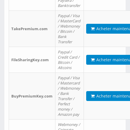
Paysera /
Banktransfer
Paypal / Visa
/ MasterCard
/ Webmoney
Acheter mainten
TakePremium.com
/ Bitcoin /
Bank
Transfer
Paypal /
Credit Card /
Acheter mainten
FileSharingKey.com
Bitcoin /
Altcoins
Paypal / Visa
/ Mastercard
/ Webmoney
/ Bank
Acheter mainten
BuyPremiumKey.com
Transfer /
Perfect
money /
Amazon pay
Webmoney /
Coingate