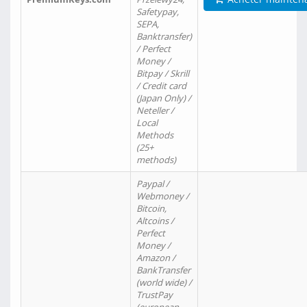
Safetypay,
SEPA,
Banktransfer)
/ Perfect
Money /
Bitpay / Skrill
/ Credit card
(Japan Only) /
Neteller /
Local
Methods
(25+
methods)
Paypal /
Webmoney /
Bitcoin,
Altcoins /
Perfect
Money /
Amazon /
BankTransfer
(world wide) /
TrustPay