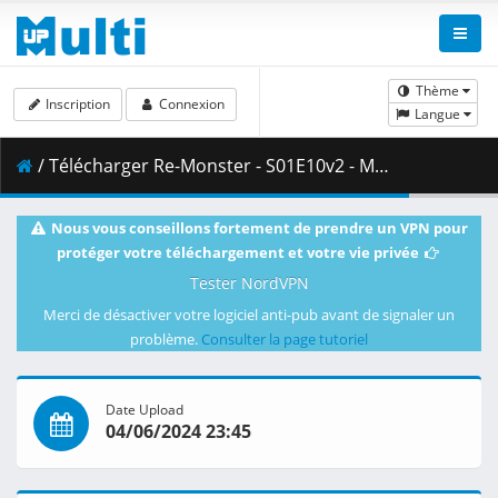
Thème
Inscription
Connexion
Langue
/ Télécharger Re-Monster - S01E10v2 - MULTi 720p WEB x264 -NanDesuKa (CR).mkv.002 ( 437.17 MB )
Nous vous conseillons fortement de prendre un VPN pour
protéger votre téléchargement et votre vie privée
Tester NordVPN
Merci de désactiver votre logiciel anti-pub avant de signaler un
problème.
Consulter la page tutoriel
Date Upload
04/06/2024 23:45