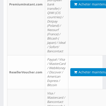
(european
Acheter mainten
PremiumInstant.com
bank
transfer) /
QIWI (CIS
countries) /
Dotpay
(Poland) /
Neosurf
(France) /
Bitcash (
Japan) / Ideal
/ Sofort/
Bancontact
Paypal / Visa
/ MasterCard
/ WebMoney
Acheter mainten
ResellerVoucher.com
/ Discover /
American
Express /
Bitcoin
Visa /
Mastercard /
Bancontact