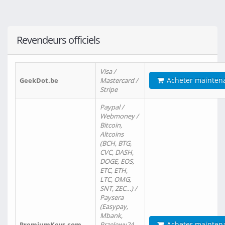
Revendeurs officiels
Visa /
Acheter mainten
GeekDot.be
Mastercard /
Stripe
Paypal /
Webmoney /
Bitcoin,
Altcoins
(BCH, BTG,
CVC, DASH,
DOGE, EOS,
ETC, ETH,
LTC, OMG,
SNT, ZEC…) /
Paysera
(Easypay,
Mbank,
Acheter mainten
PremiumKeys.com
Przelewy24,