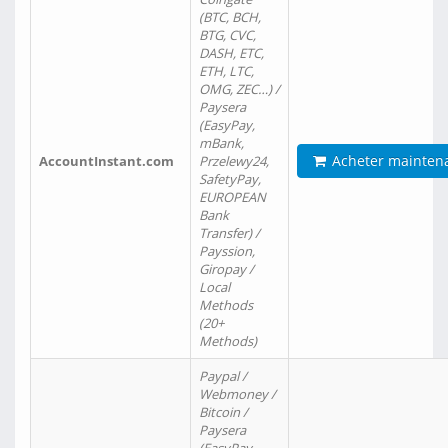
(BTC, BCH,
BTG, CVC,
DASH, ETC,
ETH, LTC,
OMG, ZEC…) /
Paysera
(EasyPay,
mBank,
Acheter mainten
AccountInstant.com
Przelewy24,
SafetyPay,
EUROPEAN
Bank
Transfer) /
Payssion,
Giropay /
Local
Methods
(20+
Methods)
Paypal /
Webmoney /
Bitcoin /
Paysera