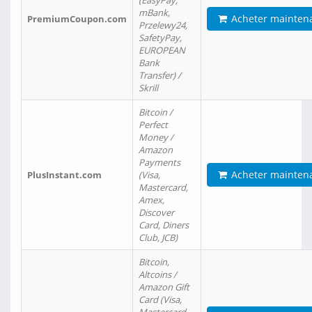
(EasyPay,
mBank,
Acheter mainten
PremiumCoupon.com
Przelewy24,
SafetyPay,
EUROPEAN
Bank
Transfer) /
Skrill
Bitcoin /
Perfect
Money /
Amazon
Payments
Acheter mainten
PlusInstant.com
(Visa,
Mastercard,
Amex,
Discover
Card, Diners
Club, JCB)
Bitcoin,
Altcoins /
Amazon Gift
Card (Visa,