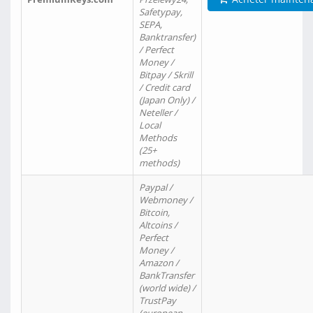
Safetypay,
SEPA,
Banktransfer)
/ Perfect
Money /
Bitpay / Skrill
/ Credit card
(Japan Only) /
Neteller /
Local
Methods
(25+
methods)
Paypal /
Webmoney /
Bitcoin,
Altcoins /
Perfect
Money /
Amazon /
BankTransfer
(world wide) /
TrustPay