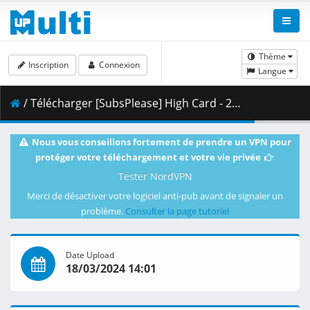
Thème
Inscription
Connexion
Langue
/ Télécharger [SubsPlease] High Card - 23 (1080p) [678644E2].mkv.003 ( 460.11 MB )
Nous vous conseillons fortement de prendre un VPN pour
protéger votre téléchargement et votre vie privée
Tester NordVPN
Merci de désactiver votre logiciel anti-pub avant de signaler un
problème.
Consulter la page tutoriel
Date Upload
18/03/2024 14:01