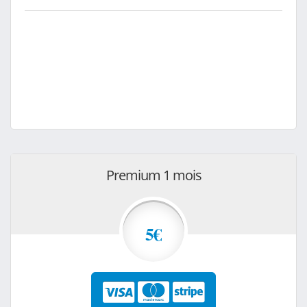
Premium 1 mois
5€