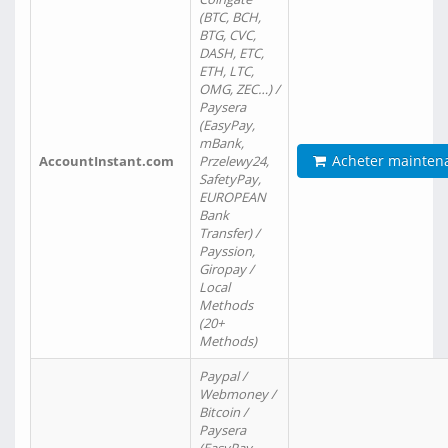
(BTC, BCH,
BTG, CVC,
DASH, ETC,
ETH, LTC,
OMG, ZEC…) /
Paysera
(EasyPay,
mBank,
Acheter mainten
AccountInstant.com
Przelewy24,
SafetyPay,
EUROPEAN
Bank
Transfer) /
Payssion,
Giropay /
Local
Methods
(20+
Methods)
Paypal /
Webmoney /
Bitcoin /
Paysera