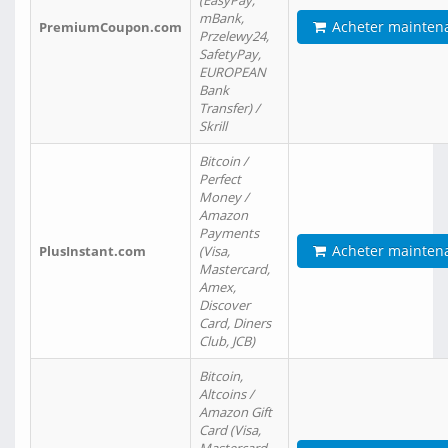
(EasyPay,
mBank,
Acheter mainten
PremiumCoupon.com
Przelewy24,
SafetyPay,
EUROPEAN
Bank
Transfer) /
Skrill
Bitcoin /
Perfect
Money /
Amazon
Payments
Acheter mainten
PlusInstant.com
(Visa,
Mastercard,
Amex,
Discover
Card, Diners
Club, JCB)
Bitcoin,
Altcoins /
Amazon Gift
Card (Visa,