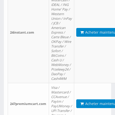
Mistercash /
iDEAL / ING
Home' Pay /
Western
Union / InPay
/ JCB /
American
Acheter mainten
24instant.com
Express /
Carte Bleue /
OKPay / Wire
Transfer /
Sofort /
BitCoins /
Cash U /
WebMoney /
Przelewy24 /
DaoPay /
Cash4WM
Visa /
Mastercard /
CCAvenue /
Paytm /
Acheter mainten
247premiumcart.com
PayUMoney /
UPi Transfer /