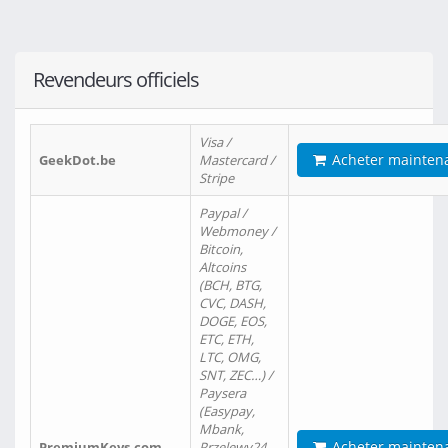
Revendeurs officiels
Visa /
Acheter mainten
GeekDot.be
Mastercard /
Stripe
Paypal /
Webmoney /
Bitcoin,
Altcoins
(BCH, BTG,
CVC, DASH,
DOGE, EOS,
ETC, ETH,
LTC, OMG,
SNT, ZEC…) /
Paysera
(Easypay,
Mbank,
Acheter mainten
PremiumKeys.com
Przelewy24,