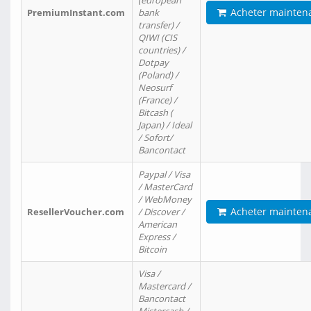
(european
Acheter mainten
PremiumInstant.com
bank
transfer) /
QIWI (CIS
countries) /
Dotpay
(Poland) /
Neosurf
(France) /
Bitcash (
Japan) / Ideal
/ Sofort/
Bancontact
Paypal / Visa
/ MasterCard
/ WebMoney
Acheter mainten
ResellerVoucher.com
/ Discover /
American
Express /
Bitcoin
Visa /
Mastercard /
Bancontact