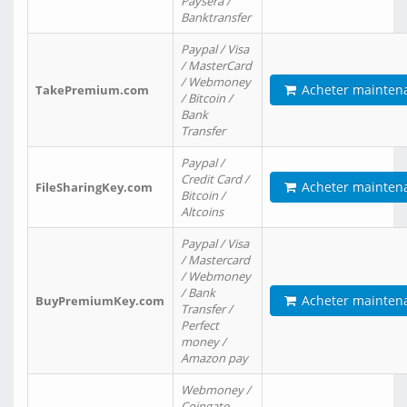
Paysera /
Banktransfer
Paypal / Visa
/ MasterCard
/ Webmoney
Acheter mainten
TakePremium.com
/ Bitcoin /
Bank
Transfer
Paypal /
Credit Card /
Acheter mainten
FileSharingKey.com
Bitcoin /
Altcoins
Paypal / Visa
/ Mastercard
/ Webmoney
/ Bank
Acheter mainten
BuyPremiumKey.com
Transfer /
Perfect
money /
Amazon pay
Webmoney /
Coingate