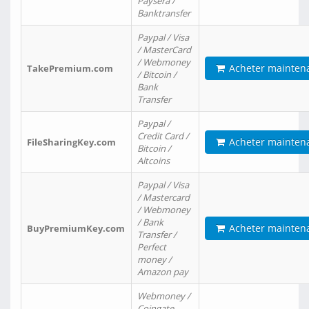
Paysera /
Banktransfer
Paypal / Visa
/ MasterCard
/ Webmoney
Acheter mainten
TakePremium.com
/ Bitcoin /
Bank
Transfer
Paypal /
Credit Card /
Acheter mainten
FileSharingKey.com
Bitcoin /
Altcoins
Paypal / Visa
/ Mastercard
/ Webmoney
/ Bank
Acheter mainten
BuyPremiumKey.com
Transfer /
Perfect
money /
Amazon pay
Webmoney /
Coingate