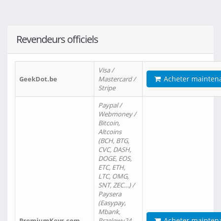
Revendeurs officiels
Visa /
Acheter mainten
GeekDot.be
Mastercard /
Stripe
Paypal /
Webmoney /
Bitcoin,
Altcoins
(BCH, BTG,
CVC, DASH,
DOGE, EOS,
ETC, ETH,
LTC, OMG,
SNT, ZEC…) /
Paysera
(Easypay,
Mbank,
Acheter mainten
PremiumKeys.com
Przelewy24,