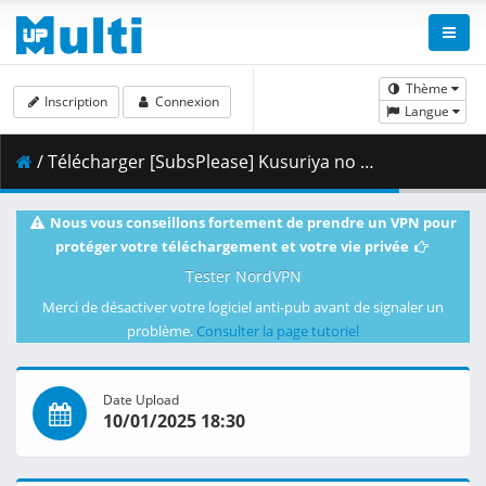
Thème
Inscription
Connexion
Langue
/ Télécharger [SubsPlease] Kusuriya no Hitorigoto - 25 (1080p) [E13EC489].mkv.001 ( 465.43 MB )
Nous vous conseillons fortement de prendre un VPN pour
protéger votre téléchargement et votre vie privée
Tester NordVPN
Merci de désactiver votre logiciel anti-pub avant de signaler un
problème.
Consulter la page tutoriel
Date Upload
10/01/2025 18:30