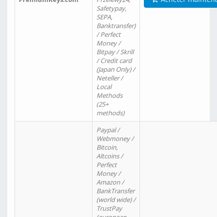
Safetypay,
SEPA,
Banktransfer)
/ Perfect
Money /
Bitpay / Skrill
/ Credit card
(Japan Only) /
Neteller /
Local
Methods
(25+
methods)
Paypal /
Webmoney /
Bitcoin,
Altcoins /
Perfect
Money /
Amazon /
BankTransfer
(world wide) /
TrustPay