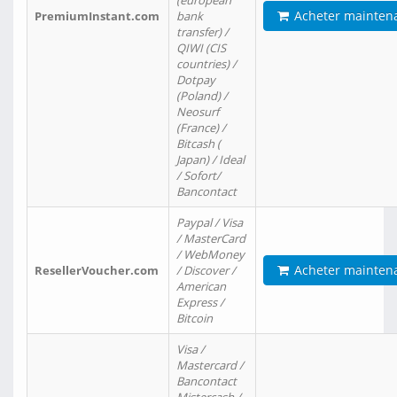
(european
Acheter mainten
PremiumInstant.com
bank
transfer) /
QIWI (CIS
countries) /
Dotpay
(Poland) /
Neosurf
(France) /
Bitcash (
Japan) / Ideal
/ Sofort/
Bancontact
Paypal / Visa
/ MasterCard
/ WebMoney
Acheter mainten
ResellerVoucher.com
/ Discover /
American
Express /
Bitcoin
Visa /
Mastercard /
Bancontact