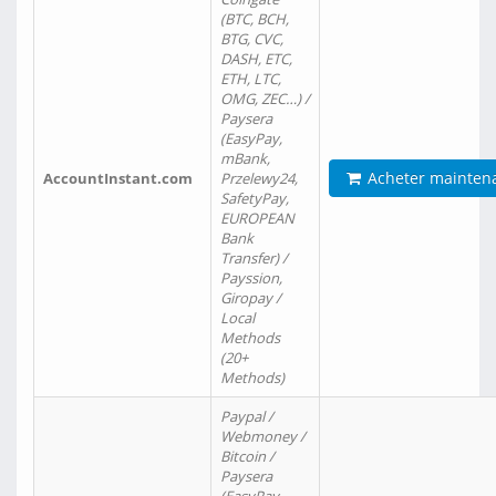
(BTC, BCH,
BTG, CVC,
DASH, ETC,
ETH, LTC,
OMG, ZEC…) /
Paysera
(EasyPay,
mBank,
Acheter mainten
AccountInstant.com
Przelewy24,
SafetyPay,
EUROPEAN
Bank
Transfer) /
Payssion,
Giropay /
Local
Methods
(20+
Methods)
Paypal /
Webmoney /
Bitcoin /
Paysera