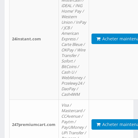
Mistercash /
iDEAL / ING
Home' Pay /
Western
Union / InPay
/ JCB /
American
Acheter mainten
24instant.com
Express /
Carte Bleue /
OKPay / Wire
Transfer /
Sofort /
BitCoins /
Cash U /
WebMoney /
Przelewy24 /
DaoPay /
Cash4WM
Visa /
Mastercard /
CCAvenue /
Paytm /
Acheter mainten
247premiumcart.com
PayUMoney /
UPi Transfer /