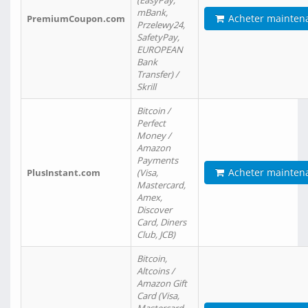
(EasyPay,
mBank,
Acheter mainten
PremiumCoupon.com
Przelewy24,
SafetyPay,
EUROPEAN
Bank
Transfer) /
Skrill
Bitcoin /
Perfect
Money /
Amazon
Payments
Acheter mainten
PlusInstant.com
(Visa,
Mastercard,
Amex,
Discover
Card, Diners
Club, JCB)
Bitcoin,
Altcoins /
Amazon Gift
Card (Visa,