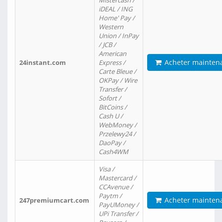
Mistercash /
iDEAL / ING
Home' Pay /
Western
Union / InPay
/ JCB /
American
Acheter mainten
24instant.com
Express /
Carte Bleue /
OKPay / Wire
Transfer /
Sofort /
BitCoins /
Cash U /
WebMoney /
Przelewy24 /
DaoPay /
Cash4WM
Visa /
Mastercard /
CCAvenue /
Paytm /
Acheter mainten
247premiumcart.com
PayUMoney /
UPi Transfer /