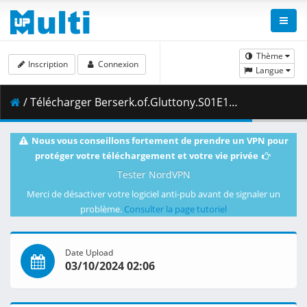
Thème
Inscription
Connexion
Langue
/ Télécharger Berserk.of.Gluttony.S01E10.Trap.1080p.CR.WEB-DL.AAC2.0.H.264.DUAL-VARYG.mkv.002 ( 472.96 MB )
Nous vous conseillons fortement de prendre un VPN pour
protéger votre téléchargement et votre vie privée
Tester NordVPN
Merci de désactiver votre logiciel anti-pub avant de signaler un
problème.
Consulter la page tutoriel
Date Upload
03/10/2024 02:06