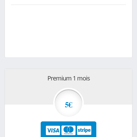
Premium 1 mois
5€