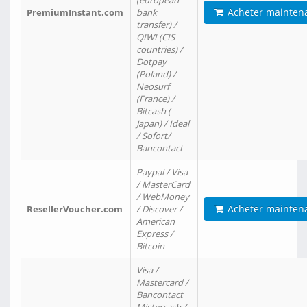
(european
Acheter mainten
PremiumInstant.com
bank
transfer) /
QIWI (CIS
countries) /
Dotpay
(Poland) /
Neosurf
(France) /
Bitcash (
Japan) / Ideal
/ Sofort/
Bancontact
Paypal / Visa
/ MasterCard
/ WebMoney
Acheter mainten
ResellerVoucher.com
/ Discover /
American
Express /
Bitcoin
Visa /
Mastercard /
Bancontact