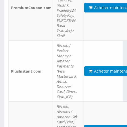
(EasyPay,
mBank,
Acheter mainten
PremiumCoupon.com
Przelewy24,
SafetyPay,
EUROPEAN
Bank
Transfer) /
Skrill
Bitcoin /
Perfect
Money /
Amazon
Payments
Acheter mainten
PlusInstant.com
(Visa,
Mastercard,
Amex,
Discover
Card, Diners
Club, JCB)
Bitcoin,
Altcoins /
Amazon Gift
Card (Visa,