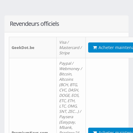
Revendeurs officiels
Visa /
Acheter mainten
GeekDot.be
Mastercard /
Stripe
Paypal /
Webmoney /
Bitcoin,
Altcoins
(BCH, BTG,
CVC, DASH,
DOGE, EOS,
ETC, ETH,
LTC, OMG,
SNT, ZEC…) /
Paysera
(Easypay,
Mbank,
Acheter mainten
PremiumKeys.com
Przelewy24,