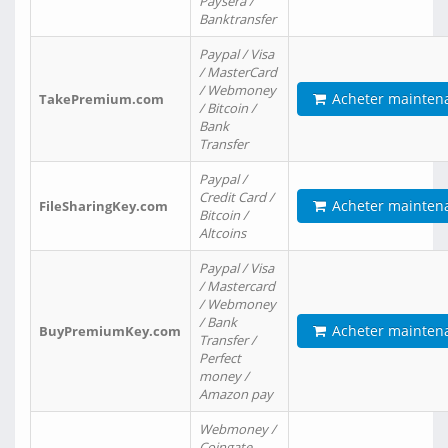
Paysera /
Banktransfer
Paypal / Visa
/ MasterCard
/ Webmoney
Acheter mainten
TakePremium.com
/ Bitcoin /
Bank
Transfer
Paypal /
Credit Card /
Acheter mainten
FileSharingKey.com
Bitcoin /
Altcoins
Paypal / Visa
/ Mastercard
/ Webmoney
/ Bank
Acheter mainten
BuyPremiumKey.com
Transfer /
Perfect
money /
Amazon pay
Webmoney /
Coingate