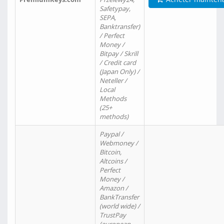
Safetypay,
SEPA,
Banktransfer)
/ Perfect
Money /
Bitpay / Skrill
/ Credit card
(Japan Only) /
Neteller /
Local
Methods
(25+
methods)
Paypal /
Webmoney /
Bitcoin,
Altcoins /
Perfect
Money /
Amazon /
BankTransfer
(world wide) /
TrustPay