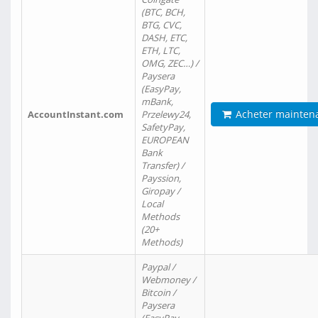
(BTC, BCH,
BTG, CVC,
DASH, ETC,
ETH, LTC,
OMG, ZEC…) /
Paysera
(EasyPay,
mBank,
Acheter mainten
AccountInstant.com
Przelewy24,
SafetyPay,
EUROPEAN
Bank
Transfer) /
Payssion,
Giropay /
Local
Methods
(20+
Methods)
Paypal /
Webmoney /
Bitcoin /
Paysera