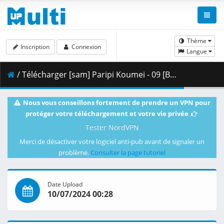
Thème
Inscription
Connexion
Langue
/ Télécharger [sam] Paripi Koumei - 09 [BD 1080p FLAC] [04F1A7AD].mkv.005 ( 422.70 MB )
Nous vous conseillons fortement de prendre un VPN pour
protéger votre téléchargement et votre vie privée
Tester NordVPN
Merci de désactiver votre logiciel anti-pub avant de signaler un
problème.
Consulter la page tutoriel
Date Upload
10/07/2024 00:28