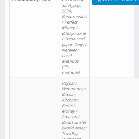
Safetypay,
SEPA,
Banktransfer)
/ Perfect
Money /
Bitpay / Skrill
/ Credit card
(Japan Only) /
Neteller /
Local
Methods
(25+
methods)
Paypal /
Webmoney /
Bitcoin,
Altcoins /
Perfect
Money /
Amazon /
BankTransfer
(world wide) /
TrustPay