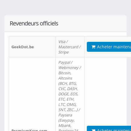
Revendeurs officiels
Visa /
Acheter mainten
GeekDot.be
Mastercard /
Stripe
Paypal /
Webmoney /
Bitcoin,
Altcoins
(BCH, BTG,
CVC, DASH,
DOGE, EOS,
ETC, ETH,
LTC, OMG,
SNT, ZEC…) /
Paysera
(Easypay,
Mbank,
Acheter mainten
PremiumKeys.com
Przelewy24,