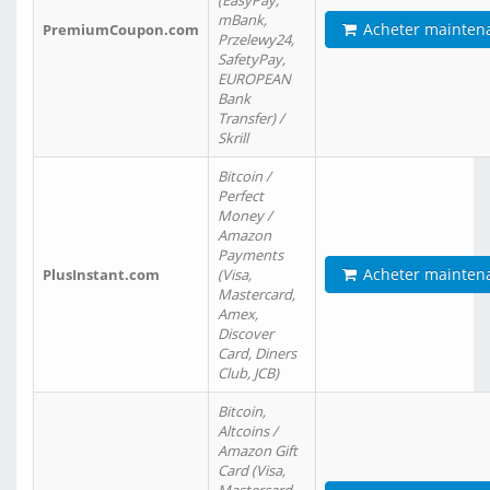
(EasyPay,
mBank,
Acheter mainten
PremiumCoupon.com
Przelewy24,
SafetyPay,
EUROPEAN
Bank
Transfer) /
Skrill
Bitcoin /
Perfect
Money /
Amazon
Payments
Acheter mainten
PlusInstant.com
(Visa,
Mastercard,
Amex,
Discover
Card, Diners
Club, JCB)
Bitcoin,
Altcoins /
Amazon Gift
Card (Visa,