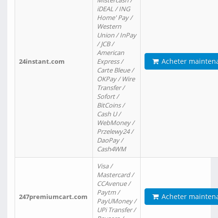
Mistercash /
iDEAL / ING
Home' Pay /
Western
Union / InPay
/ JCB /
American
Acheter mainten
24instant.com
Express /
Carte Bleue /
OKPay / Wire
Transfer /
Sofort /
BitCoins /
Cash U /
WebMoney /
Przelewy24 /
DaoPay /
Cash4WM
Visa /
Mastercard /
CCAvenue /
Paytm /
Acheter mainten
247premiumcart.com
PayUMoney /
UPi Transfer /