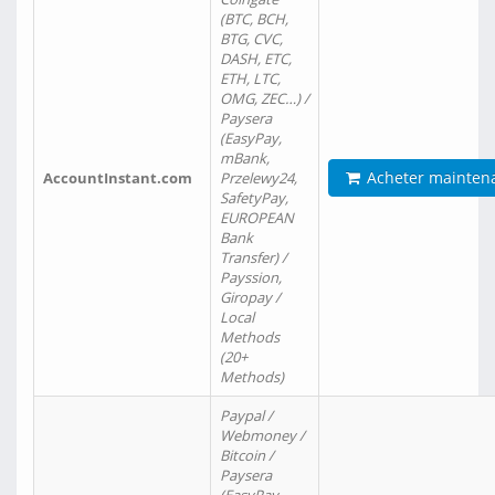
(BTC, BCH,
BTG, CVC,
DASH, ETC,
ETH, LTC,
OMG, ZEC…) /
Paysera
(EasyPay,
mBank,
Acheter mainten
AccountInstant.com
Przelewy24,
SafetyPay,
EUROPEAN
Bank
Transfer) /
Payssion,
Giropay /
Local
Methods
(20+
Methods)
Paypal /
Webmoney /
Bitcoin /
Paysera