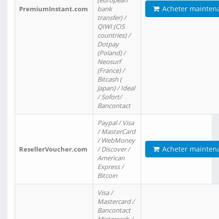
(european
Acheter mainten
PremiumInstant.com
bank
transfer) /
QIWI (CIS
countries) /
Dotpay
(Poland) /
Neosurf
(France) /
Bitcash (
Japan) / Ideal
/ Sofort/
Bancontact
Paypal / Visa
/ MasterCard
/ WebMoney
Acheter mainten
ResellerVoucher.com
/ Discover /
American
Express /
Bitcoin
Visa /
Mastercard /
Bancontact