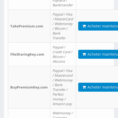
Paysera /
Banktransfer
Paypal / Visa
/ MasterCard
/ Webmoney
Acheter mainten
TakePremium.com
/ Bitcoin /
Bank
Transfer
Paypal /
Credit Card /
Acheter mainten
FileSharingKey.com
Bitcoin /
Altcoins
Paypal / Visa
/ Mastercard
/ Webmoney
/ Bank
Acheter mainten
BuyPremiumKey.com
Transfer /
Perfect
money /
Amazon pay
Webmoney /
Coingate