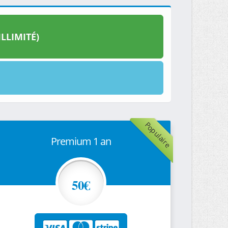
LLIMITÉ)
Populaire
Premium 1 an
50€