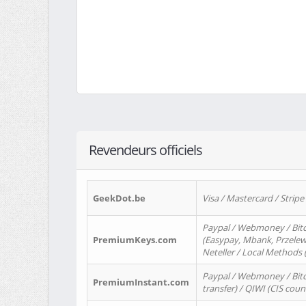
Revendeurs officiels
GeekDot.be
Visa / Mastercard / Stripe
Paypal / Webmoney / Bitc
PremiumKeys.com
(Easypay, Mbank, Przelewy2
Neteller / Local Methods
Paypal / Webmoney / Bitc
PremiumInstant.com
transfer) / QIWI (CIS coun