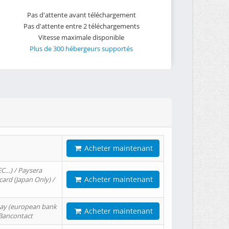
Pas d'attente avant téléchargement
Pas d'attente entre 2 téléchargements
Vitesse maximale disponible
Plus de 300 hébergeurs supportés
Acheter maintenant
EC…) / Paysera
Acheter maintenant
card (Japan Only) /
tPay (european bank
Acheter maintenant
/ Bancontact