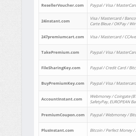
ResellerVoucher.com
Paypal / Visa / MasterCar
Visa / Mastercard / Banco
24instant.com
Carte Bleue / OKPay / Wi
247premiumcart.com
Visa / Mastercard / CCAv
TakePremium.com
Paypal / Visa / MasterCar
FileSharingKey.com
Paypal / Credit Card / Bitc
BuyPremiumKey.com
Paypal / Visa / Masterca
Webmoney / Coingate (BTC
AccountInstant.com
SafetyPay, EUROPEAN Bank
PremiumCoupon.com
Paypal / Webmoney / Bitc
PlusInstant.com
Bitcoin / Perfect Money /