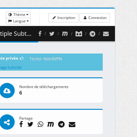
Thème
Inscription
Connexion
Langue
( 478.59 MB )
vie privée
Tester NordVPN
page tutoriel
Nombre de téléchargements
6
Partage