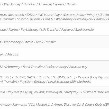
d / WebMoney / Discover / American Express / Bitcoin
ntact Mistercash / iDEAL / ING Home' Pay / Western Union / InPay / JCB / Am
re Transfer / Sofort / BitCoins / Cash U / WebMoney / Przelewy24 / DaoPay 
enue / Paytm / PayUMoney / UPi Transfer / Paysera / Banktransfer
d / Webmoney / Bitcoin / Bank Transfer
oin / Altcoins
rd / Webmoney / Bank Transfer / Perfect money / Amazon pay
, BCH, BTG, CVC, DASH, ETC, ETH, LTC, OMG, ZEC…) / Paysera (EasyPay, mB
 Transfer) / Payssion, Giropay / Local Methods (20+ Methods)
oin / Paysera (EasyPay, mBank, Przelewy24, SafetyPay, EUROPEAN Bank Transf
 Amazon Payments (Visa, Mastercard, Amex, Discover Card, Diners Club, JCB)