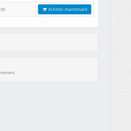
Acheter maintenant
CB)
ursement.