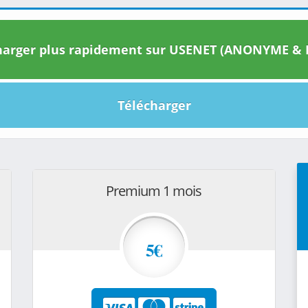
arger plus rapidement sur USENET (ANONYME & I
Télécharger
Premium 1 mois
5€