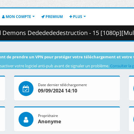
MON COMPTE
PREMIUM
PLUS
ededestruction - 15 [1080p][Multiple Subtitle][E635AF20].mkv.001 
nt de prendre un VPN pour protéger votre téléchargement et votre 
sactiver votre logiciel anti-pub avant de signaler un problème.
Consulter la 
Date dernier téléchargement
09/09/2024 14:10
Propriétaire
Anonyme