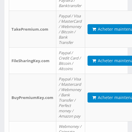
Paysera /
Banktransfer
Paypal / Visa
/ MasterCard
/ Webmoney
Acheter mainten
TakePremium.com
/ Bitcoin /
Bank
Transfer
Paypal /
Credit Card /
Acheter mainten
FileSharingKey.com
Bitcoin /
Altcoins
Paypal / Visa
/ Mastercard
/ Webmoney
/ Bank
Acheter mainten
BuyPremiumKey.com
Transfer /
Perfect
money /
Amazon pay
Webmoney /
Coingate