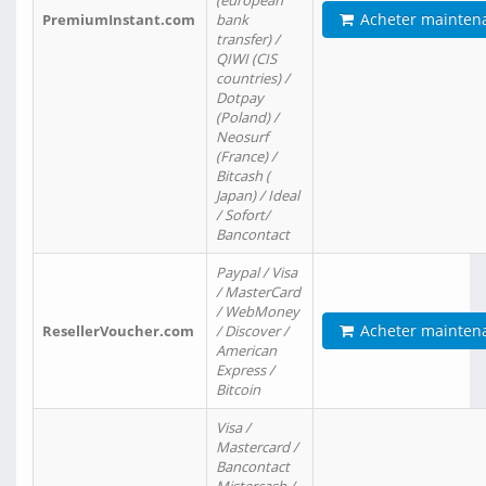
(european
Acheter mainten
PremiumInstant.com
bank
transfer) /
QIWI (CIS
countries) /
Dotpay
(Poland) /
Neosurf
(France) /
Bitcash (
Japan) / Ideal
/ Sofort/
Bancontact
Paypal / Visa
/ MasterCard
/ WebMoney
Acheter mainten
ResellerVoucher.com
/ Discover /
American
Express /
Bitcoin
Visa /
Mastercard /
Bancontact