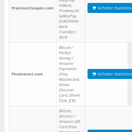
(EasyPay,
mBank,
Acheter mainten
PremiumCoupon.com
Przelewy24,
SafetyPay,
EUROPEAN
Bank
Transfer) /
Skrill
Bitcoin /
Perfect
Money /
Amazon
Payments
Acheter mainten
PlusInstant.com
(Visa,
Mastercard,
Amex,
Discover
Card, Diners
Club, JCB)
Bitcoin,
Altcoins /
Amazon Gift
Card (Visa,