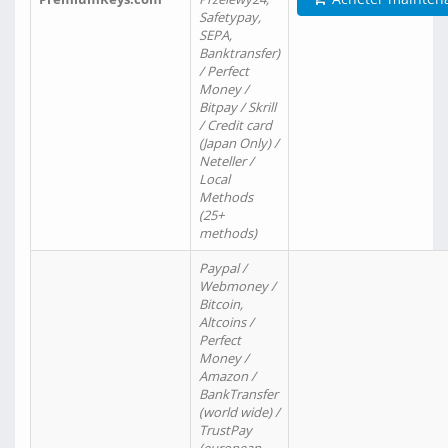
Safetypay,
SEPA,
Banktransfer)
/ Perfect
Money /
Bitpay / Skrill
/ Credit card
(Japan Only) /
Neteller /
Local
Methods
(25+
methods)
Paypal /
Webmoney /
Bitcoin,
Altcoins /
Perfect
Money /
Amazon /
BankTransfer
(world wide) /
TrustPay