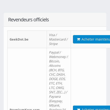
Revendeurs officiels
Visa /
Acheter mainten
GeekDot.be
Mastercard /
Stripe
Paypal /
Webmoney /
Bitcoin,
Altcoins
(BCH, BTG,
CVC, DASH,
DOGE, EOS,
ETC, ETH,
LTC, OMG,
SNT, ZEC…) /
Paysera
(Easypay,
Mbank,
Acheter mainten
PremiumKeys.com
Przelewy24,