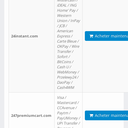
Mistercash /
iDEAL / ING
Home' Pay /
Western
Union / InPay
/ JCB /
American
Acheter mainten
24instant.com
Express /
Carte Bleue /
OKPay / Wire
Transfer /
Sofort /
BitCoins /
Cash U /
WebMoney /
Przelewy24 /
DaoPay /
Cash4WM
Visa /
Mastercard /
CCAvenue /
Paytm /
Acheter mainten
247premiumcart.com
PayUMoney /
UPi Transfer /