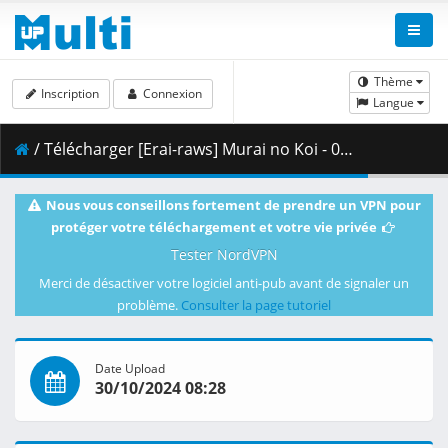
Thème
Inscription
Connexion
Langue
/ Télécharger [Erai-raws] Murai no Koi - 09 [720p][Multiple Subtitle][6A1566C9].mkv.001 ( 297.80 MB )
Nous vous conseillons fortement de prendre un VPN pour
protéger votre téléchargement et votre vie privée
Tester NordVPN
Merci de désactiver votre logiciel anti-pub avant de signaler un
problème.
Consulter la page tutoriel
Date Upload
30/10/2024 08:28