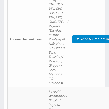
(BTC, BCH,
BTG, CVC,
DASH, ETC,
ETH, LTC,
OMG, ZEC…) /
Paysera
(EasyPay,
mBank,
Acheter mainten
AccountInstant.com
Przelewy24,
SafetyPay,
EUROPEAN
Bank
Transfer) /
Payssion,
Giropay /
Local
Methods
(20+
Methods)
Paypal /
Webmoney /
Bitcoin /
Paysera