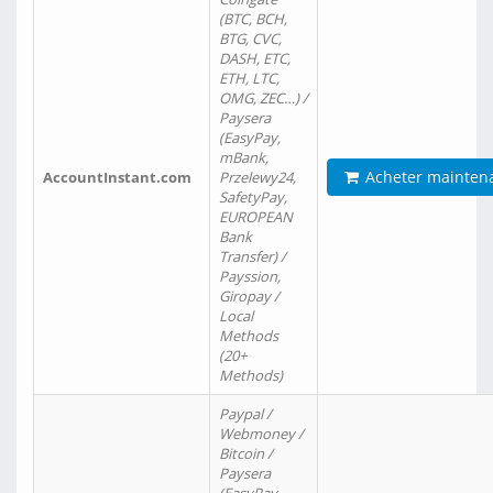
(BTC, BCH,
BTG, CVC,
DASH, ETC,
ETH, LTC,
OMG, ZEC…) /
Paysera
(EasyPay,
mBank,
Acheter mainten
AccountInstant.com
Przelewy24,
SafetyPay,
EUROPEAN
Bank
Transfer) /
Payssion,
Giropay /
Local
Methods
(20+
Methods)
Paypal /
Webmoney /
Bitcoin /
Paysera