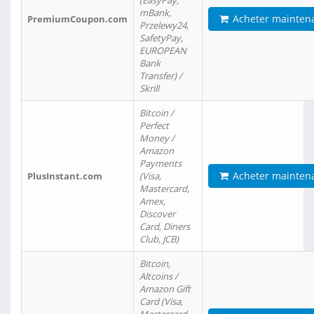
(EasyPay,
mBank,
Acheter mainten
PremiumCoupon.com
Przelewy24,
SafetyPay,
EUROPEAN
Bank
Transfer) /
Skrill
Bitcoin /
Perfect
Money /
Amazon
Payments
Acheter mainten
PlusInstant.com
(Visa,
Mastercard,
Amex,
Discover
Card, Diners
Club, JCB)
Bitcoin,
Altcoins /
Amazon Gift
Card (Visa,