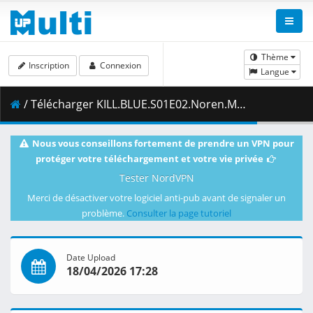
Thème
Inscription
Connexion
Langue
/ Télécharger KILL.BLUE.S01E02.Noren.Mitsuoka.1080p.CR.WEB-DL.DUAL.AAC2.0.H.264.MSubs-ToonsHub.mkv.002 ( 479.12 MB )
Nous vous conseillons fortement de prendre un VPN pour
protéger votre téléchargement et votre vie privée
Tester NordVPN
Merci de désactiver votre logiciel anti-pub avant de signaler un
problème.
Consulter la page tutoriel
Date Upload
18/04/2026 17:28