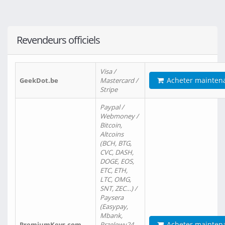
Revendeurs officiels
Visa /
Acheter mainten
GeekDot.be
Mastercard /
Stripe
Paypal /
Webmoney /
Bitcoin,
Altcoins
(BCH, BTG,
CVC, DASH,
DOGE, EOS,
ETC, ETH,
LTC, OMG,
SNT, ZEC…) /
Paysera
(Easypay,
Mbank,
Acheter mainten
PremiumKeys.com
Przelewy24,