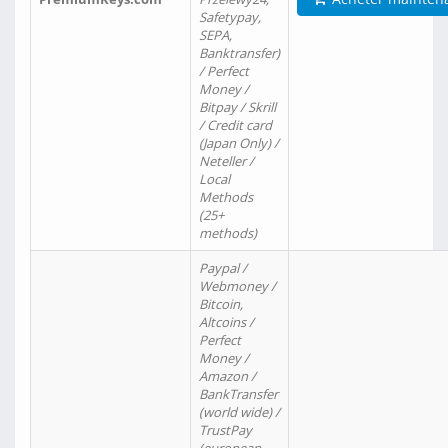
Safetypay,
SEPA,
Banktransfer)
/ Perfect
Money /
Bitpay / Skrill
/ Credit card
(Japan Only) /
Neteller /
Local
Methods
(25+
methods)
Paypal /
Webmoney /
Bitcoin,
Altcoins /
Perfect
Money /
Amazon /
BankTransfer
(world wide) /
TrustPay