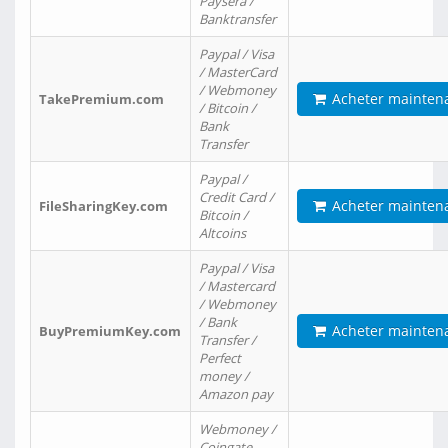
Paysera /
Banktransfer
Paypal / Visa
/ MasterCard
/ Webmoney
Acheter mainten
TakePremium.com
/ Bitcoin /
Bank
Transfer
Paypal /
Credit Card /
Acheter mainten
FileSharingKey.com
Bitcoin /
Altcoins
Paypal / Visa
/ Mastercard
/ Webmoney
/ Bank
Acheter mainten
BuyPremiumKey.com
Transfer /
Perfect
money /
Amazon pay
Webmoney /
Coingate