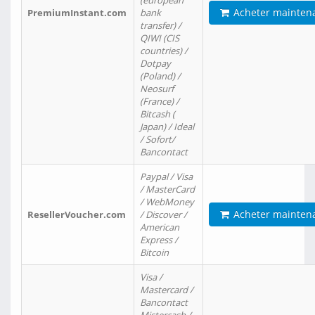
(european
Acheter mainten
PremiumInstant.com
bank
transfer) /
QIWI (CIS
countries) /
Dotpay
(Poland) /
Neosurf
(France) /
Bitcash (
Japan) / Ideal
/ Sofort/
Bancontact
Paypal / Visa
/ MasterCard
/ WebMoney
Acheter mainten
ResellerVoucher.com
/ Discover /
American
Express /
Bitcoin
Visa /
Mastercard /
Bancontact