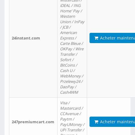
Mistercash /
iDEAL / ING
Home' Pay /
Western
Union / InPay
/ JCB /
American
Acheter mainten
24instant.com
Express /
Carte Bleue /
OKPay / Wire
Transfer /
Sofort /
BitCoins /
Cash U /
WebMoney /
Przelewy24 /
DaoPay /
Cash4WM
Visa /
Mastercard /
CCAvenue /
Paytm /
Acheter mainten
247premiumcart.com
PayUMoney /
UPi Transfer /