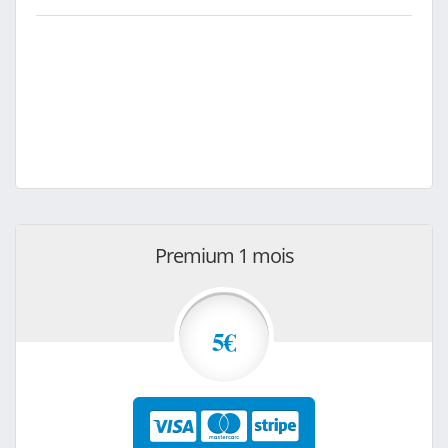
Premium 1 mois
5€