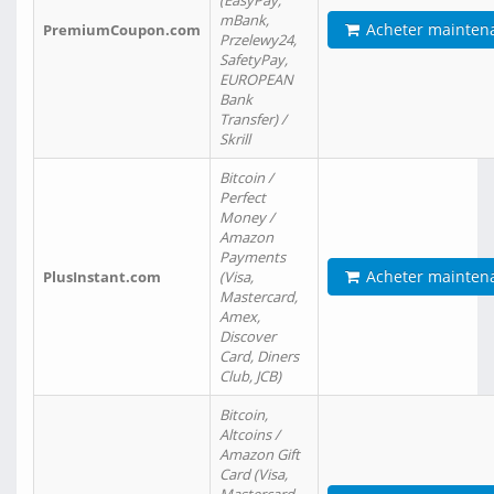
(EasyPay,
mBank,
Acheter mainten
PremiumCoupon.com
Przelewy24,
SafetyPay,
EUROPEAN
Bank
Transfer) /
Skrill
Bitcoin /
Perfect
Money /
Amazon
Payments
Acheter mainten
PlusInstant.com
(Visa,
Mastercard,
Amex,
Discover
Card, Diners
Club, JCB)
Bitcoin,
Altcoins /
Amazon Gift
Card (Visa,