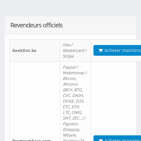
Revendeurs officiels
Visa /
Acheter mainten
GeekDot.be
Mastercard /
Stripe
Paypal /
Webmoney /
Bitcoin,
Altcoins
(BCH, BTG,
CVC, DASH,
DOGE, EOS,
ETC, ETH,
LTC, OMG,
SNT, ZEC…) /
Paysera
(Easypay,
Mbank,
Acheter mainten
PremiumKeys.com
Przelewy24,