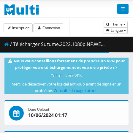
Thème
Inscription
Connexion
Langue
/ Télécharger Suzume.2022.1080p.NF.WEB-DL.DDP5.1.H.264-ZigZag.mkv.006 ( 489.85 MB )
Nous vous conseillons fortement de prendre un VPN pour
protéger votre téléchargement et votre vie privée
Tester NordVPN
Merci de désactiver votre logiciel anti-pub avant de signaler un
problème.
Consulter la page tutoriel
Date Upload
10/06/2024 01:17