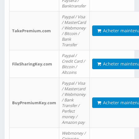
Paysera /
Banktransfer
Paypal / Visa
/ MasterCard
/ Webmoney
Acheter mainten
TakePremium.com
/ Bitcoin /
Bank
Transfer
Paypal /
Credit Card /
Acheter mainten
FileSharingKey.com
Bitcoin /
Altcoins
Paypal / Visa
/ Mastercard
/ Webmoney
/ Bank
Acheter mainten
BuyPremiumKey.com
Transfer /
Perfect
money /
Amazon pay
Webmoney /
Coingate