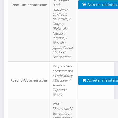
(european
Acheter mainten
PremiumInstant.com
bank
transfer) /
QIWI (CIS
countries) /
Dotpay
(Poland) /
Neosurf
(France) /
Bitcash (
Japan) / Ideal
/ Sofort/
Bancontact
Paypal / Visa
/ MasterCard
/ WebMoney
Acheter mainten
ResellerVoucher.com
/ Discover /
American
Express /
Bitcoin
Visa /
Mastercard /
Bancontact