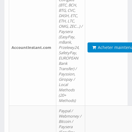
(BTC, BCH,
BTG, CVC,
DASH, ETC,
ETH, LTC,
OMG, ZEC…) /
Paysera
(EasyPay,
mBank,
Acheter mainten
AccountInstant.com
Przelewy24,
SafetyPay,
EUROPEAN
Bank
Transfer) /
Payssion,
Giropay /
Local
Methods
(20+
Methods)
Paypal /
Webmoney /
Bitcoin /
Paysera