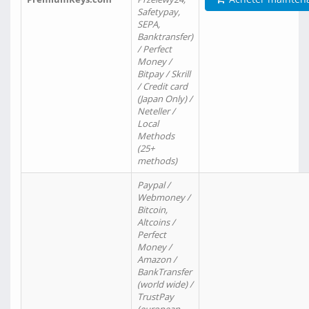
Safetypay,
SEPA,
Banktransfer)
/ Perfect
Money /
Bitpay / Skrill
/ Credit card
(Japan Only) /
Neteller /
Local
Methods
(25+
methods)
Paypal /
Webmoney /
Bitcoin,
Altcoins /
Perfect
Money /
Amazon /
BankTransfer
(world wide) /
TrustPay