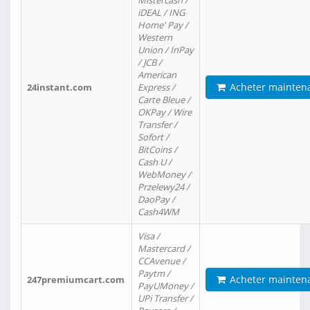
Mistercash /
iDEAL / ING
Home' Pay /
Western
Union / InPay
/ JCB /
American
Acheter mainten
24instant.com
Express /
Carte Bleue /
OKPay / Wire
Transfer /
Sofort /
BitCoins /
Cash U /
WebMoney /
Przelewy24 /
DaoPay /
Cash4WM
Visa /
Mastercard /
CCAvenue /
Paytm /
Acheter mainten
247premiumcart.com
PayUMoney /
UPi Transfer /