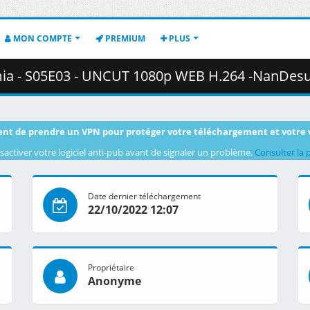
MON COMPTE
PREMIUM
PLUS
E03 - UNCUT 1080p WEB H.264 -NanDesuKa (FUNi).mkv.002 ( 
nt de prendre un VPN pour protéger votre téléchargement et votre 
sactiver votre logiciel anti-pub avant de signaler un problème.
Consulter la 
Date dernier téléchargement
22/10/2022 12:07
Propriétaire
Anonyme