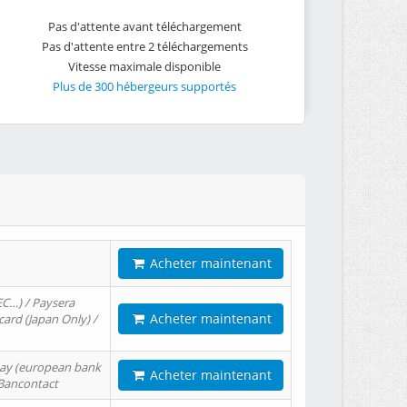
Pas d'attente avant téléchargement
Pas d'attente entre 2 téléchargements
Vitesse maximale disponible
Plus de 300 hébergeurs supportés
Acheter maintenant
EC…) / Paysera
Acheter maintenant
card (Japan Only) /
tPay (european bank
Acheter maintenant
/ Bancontact