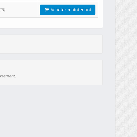
Acheter maintenant
CB)
ursement.