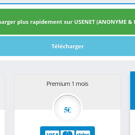
arger plus rapidement sur USENET (ANONYME & I
Télécharger
Premium 1 mois
5€