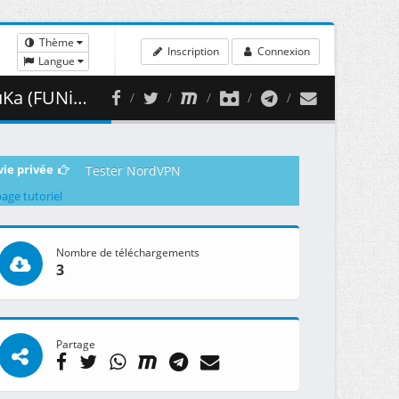
Thème
Inscription
Connexion
Langue
375.38 MB )
vie privée
Tester NordVPN
page tutoriel
Nombre de téléchargements
3
Partage