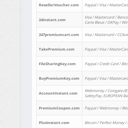
ResellerVoucher.com
Paypal / Visa / MasterCar
Visa / Mastercard / Banco
24instant.com
Carte Bleue / OKPay / Wi
247premiumcart.com
Visa / Mastercard / CCAv
TakePremium.com
Paypal / Visa / MasterCar
FileSharingKey.com
Paypal / Credit Card / Bitc
BuyPremiumKey.com
Paypal / Visa / Masterca
Webmoney / Coingate (BTC
AccountInstant.com
SafetyPay, EUROPEAN Bank
PremiumCoupon.com
Paypal / Webmoney / Bitc
PlusInstant.com
Bitcoin / Perfect Money /