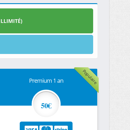
LLIMITÉ)
Populaire
Premium 1 an
50€