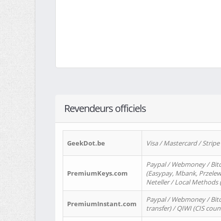
Revendeurs officiels
GeekDot.be
Visa / Mastercard / Stripe
Paypal / Webmoney / Bitc
PremiumKeys.com
(Easypay, Mbank, Przelewy2
Neteller / Local Methods
Paypal / Webmoney / Bitc
PremiumInstant.com
transfer) / QIWI (CIS coun