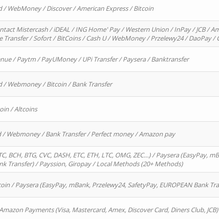
d / WebMoney / Discover / American Express / Bitcoin
ntact Mistercash / iDEAL / ING Home' Pay / Western Union / InPay / JCB / Am
re Transfer / Sofort / BitCoins / Cash U / WebMoney / Przelewy24 / DaoPay 
enue / Paytm / PayUMoney / UPi Transfer / Paysera / Banktransfer
d / Webmoney / Bitcoin / Bank Transfer
oin / Altcoins
rd / Webmoney / Bank Transfer / Perfect money / Amazon pay
, BCH, BTG, CVC, DASH, ETC, ETH, LTC, OMG, ZEC…) / Paysera (EasyPay, mB
 Transfer) / Payssion, Giropay / Local Methods (20+ Methods)
oin / Paysera (EasyPay, mBank, Przelewy24, SafetyPay, EUROPEAN Bank Transf
 Amazon Payments (Visa, Mastercard, Amex, Discover Card, Diners Club, JCB)