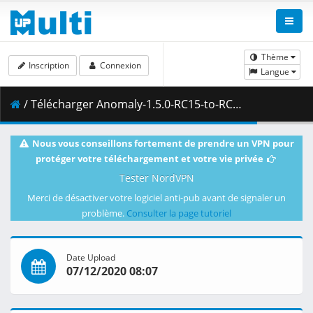
Thème
Inscription
Connexion
Langue
/ Télécharger Anomaly-1.5.0-RC15-to-RC16 [EmpireG.RU].7z ( 804.82 MB )
Nous vous conseillons fortement de prendre un VPN pour
protéger votre téléchargement et votre vie privée
Tester NordVPN
Merci de désactiver votre logiciel anti-pub avant de signaler un
problème.
Consulter la page tutoriel
Date Upload
07/12/2020 08:07