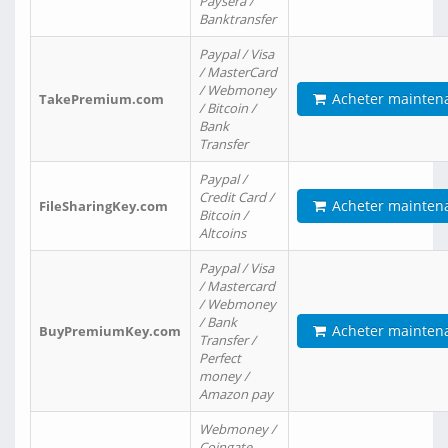
Paysera /
Banktransfer
Paypal / Visa
/ MasterCard
/ Webmoney
Acheter mainten
TakePremium.com
/ Bitcoin /
Bank
Transfer
Paypal /
Credit Card /
Acheter mainten
FileSharingKey.com
Bitcoin /
Altcoins
Paypal / Visa
/ Mastercard
/ Webmoney
/ Bank
Acheter mainten
BuyPremiumKey.com
Transfer /
Perfect
money /
Amazon pay
Webmoney /
Coingate