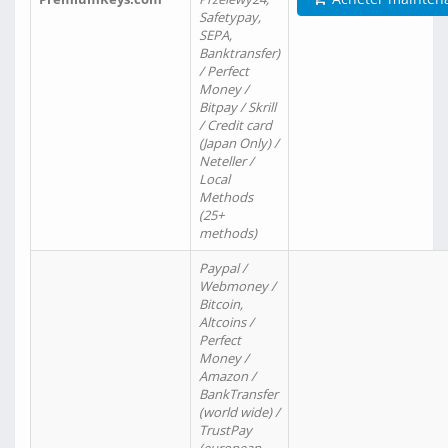
Safetypay,
SEPA,
Banktransfer)
/ Perfect
Money /
Bitpay / Skrill
/ Credit card
(Japan Only) /
Neteller /
Local
Methods
(25+
methods)
Paypal /
Webmoney /
Bitcoin,
Altcoins /
Perfect
Money /
Amazon /
BankTransfer
(world wide) /
TrustPay