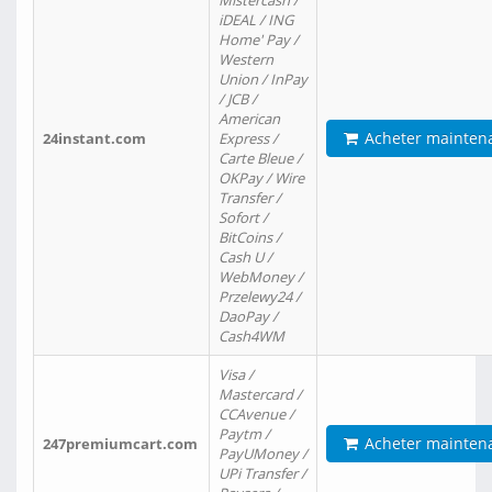
Mistercash /
iDEAL / ING
Home' Pay /
Western
Union / InPay
/ JCB /
American
Acheter mainten
24instant.com
Express /
Carte Bleue /
OKPay / Wire
Transfer /
Sofort /
BitCoins /
Cash U /
WebMoney /
Przelewy24 /
DaoPay /
Cash4WM
Visa /
Mastercard /
CCAvenue /
Paytm /
Acheter mainten
247premiumcart.com
PayUMoney /
UPi Transfer /