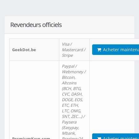
Revendeurs officiels
Visa /
Acheter mainten
GeekDot.be
Mastercard /
Stripe
Paypal /
Webmoney /
Bitcoin,
Altcoins
(BCH, BTG,
CVC, DASH,
DOGE, EOS,
ETC, ETH,
LTC, OMG,
SNT, ZEC…) /
Paysera
(Easypay,
Mbank,
Acheter mainten
PremiumKeys.com
Przelewy24,