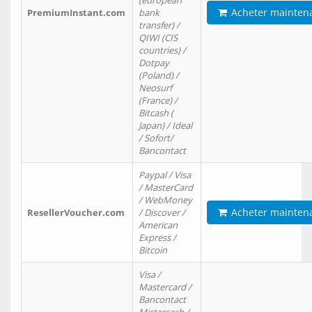
(european
Acheter mainten
PremiumInstant.com
bank
transfer) /
QIWI (CIS
countries) /
Dotpay
(Poland) /
Neosurf
(France) /
Bitcash (
Japan) / Ideal
/ Sofort/
Bancontact
Paypal / Visa
/ MasterCard
/ WebMoney
Acheter mainten
ResellerVoucher.com
/ Discover /
American
Express /
Bitcoin
Visa /
Mastercard /
Bancontact