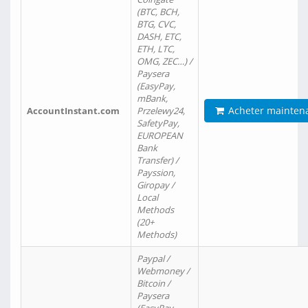
(BTC, BCH,
BTG, CVC,
DASH, ETC,
ETH, LTC,
OMG, ZEC…) /
Paysera
(EasyPay,
mBank,
Acheter mainten
AccountInstant.com
Przelewy24,
SafetyPay,
EUROPEAN
Bank
Transfer) /
Payssion,
Giropay /
Local
Methods
(20+
Methods)
Paypal /
Webmoney /
Bitcoin /
Paysera