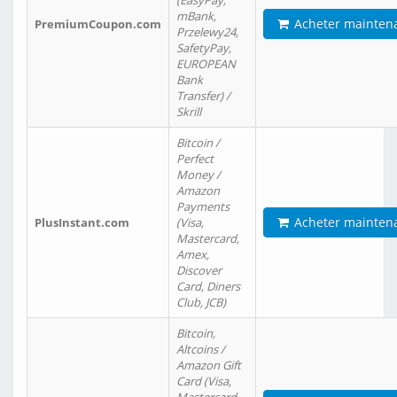
(EasyPay,
mBank,
Acheter mainten
PremiumCoupon.com
Przelewy24,
SafetyPay,
EUROPEAN
Bank
Transfer) /
Skrill
Bitcoin /
Perfect
Money /
Amazon
Payments
Acheter mainten
PlusInstant.com
(Visa,
Mastercard,
Amex,
Discover
Card, Diners
Club, JCB)
Bitcoin,
Altcoins /
Amazon Gift
Card (Visa,