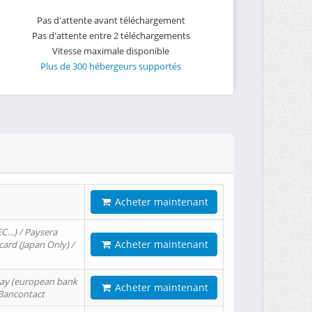
Pas d'attente avant téléchargement
Pas d'attente entre 2 téléchargements
Vitesse maximale disponible
Plus de 300 hébergeurs supportés
Acheter maintenant
EC…) / Paysera
Acheter maintenant
card (Japan Only) /
tPay (european bank
Acheter maintenant
/ Bancontact