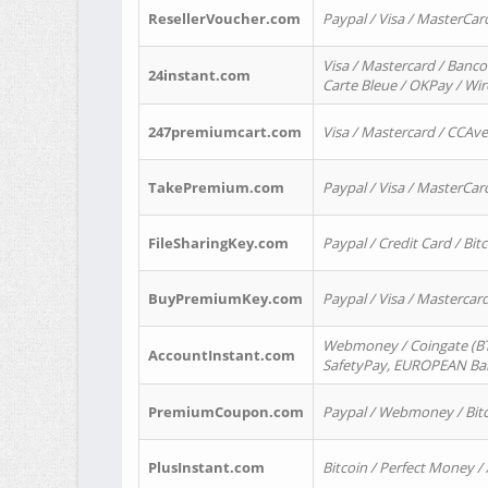
ResellerVoucher.com
Paypal / Visa / MasterCar
Visa / Mastercard / Banco
24instant.com
Carte Bleue / OKPay / Wi
247premiumcart.com
Visa / Mastercard / CCAv
TakePremium.com
Paypal / Visa / MasterCar
FileSharingKey.com
Paypal / Credit Card / Bitc
BuyPremiumKey.com
Paypal / Visa / Masterca
Webmoney / Coingate (BTC
AccountInstant.com
SafetyPay, EUROPEAN Bank
PremiumCoupon.com
Paypal / Webmoney / Bitc
PlusInstant.com
Bitcoin / Perfect Money /