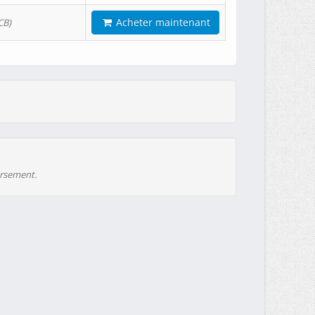
Acheter maintenant
CB)
ursement.