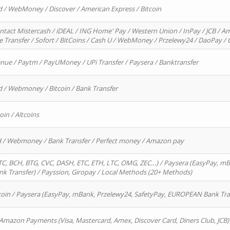
d / WebMoney / Discover / American Express / Bitcoin
ntact Mistercash / iDEAL / ING Home' Pay / Western Union / InPay / JCB / Am
re Transfer / Sofort / BitCoins / Cash U / WebMoney / Przelewy24 / DaoPay 
enue / Paytm / PayUMoney / UPi Transfer / Paysera / Banktransfer
d / Webmoney / Bitcoin / Bank Transfer
oin / Altcoins
rd / Webmoney / Bank Transfer / Perfect money / Amazon pay
, BCH, BTG, CVC, DASH, ETC, ETH, LTC, OMG, ZEC…) / Paysera (EasyPay, mB
 Transfer) / Payssion, Giropay / Local Methods (20+ Methods)
oin / Paysera (EasyPay, mBank, Przelewy24, SafetyPay, EUROPEAN Bank Transf
 Amazon Payments (Visa, Mastercard, Amex, Discover Card, Diners Club, JCB)