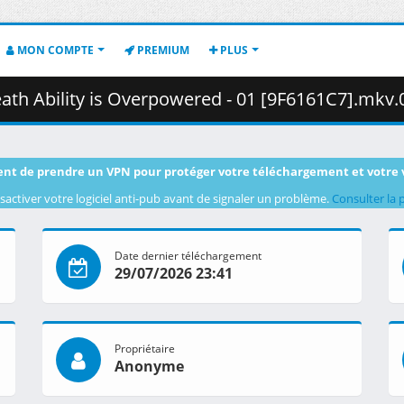
MON COMPTE
PREMIUM
PLUS
 Ability is Overpowered - 01 [9F6161C7].mkv.003 ( 4
nt de prendre un VPN pour protéger votre téléchargement et votre 
sactiver votre logiciel anti-pub avant de signaler un problème.
Consulter la 
Date dernier téléchargement
29/07/2026 23:41
Propriétaire
Anonyme