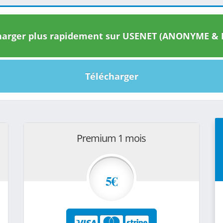
arger plus rapidement sur USENET (ANONYME & I
Télécharger
Premium 1 mois
5€