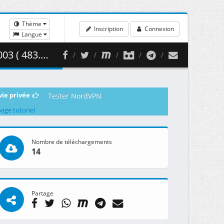
Thème
Inscription
Connexion
Langue
83.54 MB )
vie privée
Tester NordVPN
page tutoriel
Nombre de téléchargements
14
Partage