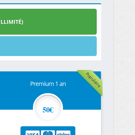
LLIMITÉ)
Populaire
Premium 1 an
50€