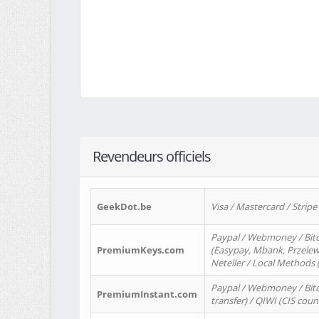
Revendeurs officiels
GeekDot.be
Visa / Mastercard / Stripe
Paypal / Webmoney / Bitc
PremiumKeys.com
(Easypay, Mbank, Przelewy2
Neteller / Local Methods
Paypal / Webmoney / Bitc
PremiumInstant.com
transfer) / QIWI (CIS coun