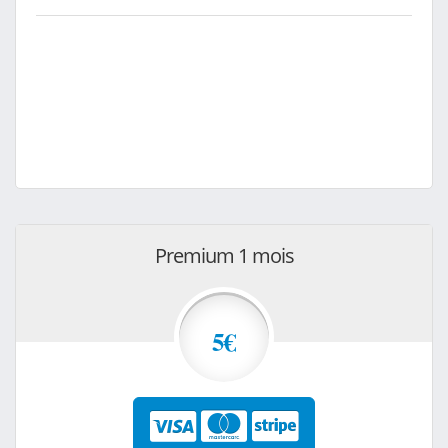
Premium 1 mois
5€