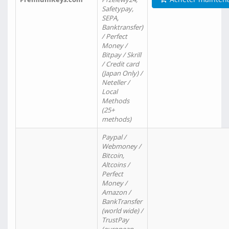
Safetypay,
SEPA,
Banktransfer)
/ Perfect
Money /
Bitpay / Skrill
/ Credit card
(Japan Only) /
Neteller /
Local
Methods
(25+
methods)
Paypal /
Webmoney /
Bitcoin,
Altcoins /
Perfect
Money /
Amazon /
BankTransfer
(world wide) /
TrustPay