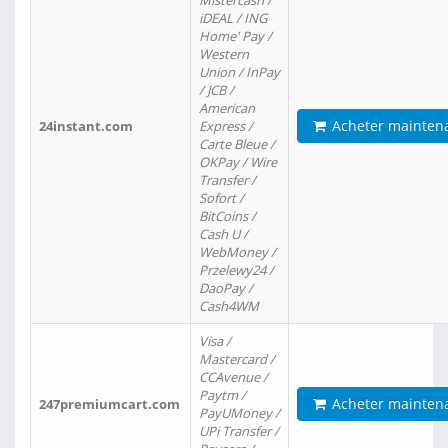
Mistercash /
iDEAL / ING
Home' Pay /
Western
Union / InPay
/ JCB /
American
Acheter mainten
24instant.com
Express /
Carte Bleue /
OKPay / Wire
Transfer /
Sofort /
BitCoins /
Cash U /
WebMoney /
Przelewy24 /
DaoPay /
Cash4WM
Visa /
Mastercard /
CCAvenue /
Paytm /
Acheter mainten
247premiumcart.com
PayUMoney /
UPi Transfer /