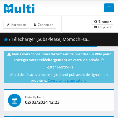
Thème
Inscription
Connexion
Langue
/ Télécharger [SubsPlease] Momochi-san Chi no Ayakashi Ouji - 09v2 (1080p) [2FEDDD47].mkv.001 ( 467.60 MB )
Nous vous conseillons fortement de prendre un VPN pour
protéger votre téléchargement et votre vie privée
Tester NordVPN
Merci de désactiver votre logiciel anti-pub avant de signaler un
problème.
Consulter la page tutoriel
Date Upload
02/03/2024 12:23