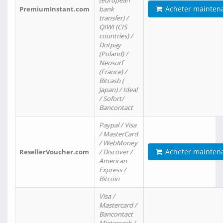
(european
Acheter mainten
PremiumInstant.com
bank
transfer) /
QIWI (CIS
countries) /
Dotpay
(Poland) /
Neosurf
(France) /
Bitcash (
Japan) / Ideal
/ Sofort/
Bancontact
Paypal / Visa
/ MasterCard
/ WebMoney
Acheter mainten
ResellerVoucher.com
/ Discover /
American
Express /
Bitcoin
Visa /
Mastercard /
Bancontact