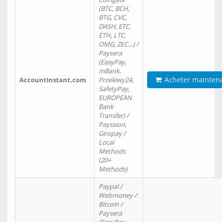
(BTC, BCH,
BTG, CVC,
DASH, ETC,
ETH, LTC,
OMG, ZEC…) /
Paysera
(EasyPay,
mBank,
Acheter mainten
AccountInstant.com
Przelewy24,
SafetyPay,
EUROPEAN
Bank
Transfer) /
Payssion,
Giropay /
Local
Methods
(20+
Methods)
Paypal /
Webmoney /
Bitcoin /
Paysera