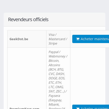
Revendeurs officiels
Visa /
Acheter mainten
GeekDot.be
Mastercard /
Stripe
Paypal /
Webmoney /
Bitcoin,
Altcoins
(BCH, BTG,
CVC, DASH,
DOGE, EOS,
ETC, ETH,
LTC, OMG,
SNT, ZEC…) /
Paysera
(Easypay,
Mbank,
Acheter mainten
PremiumKeys.com
Przelewy24,