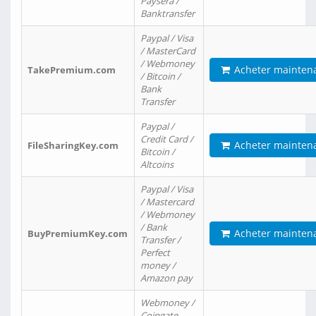
Paysera /
Banktransfer
Paypal / Visa
/ MasterCard
/ Webmoney
Acheter mainten
TakePremium.com
/ Bitcoin /
Bank
Transfer
Paypal /
Credit Card /
Acheter mainten
FileSharingKey.com
Bitcoin /
Altcoins
Paypal / Visa
/ Mastercard
/ Webmoney
/ Bank
Acheter mainten
BuyPremiumKey.com
Transfer /
Perfect
money /
Amazon pay
Webmoney /
Coingate