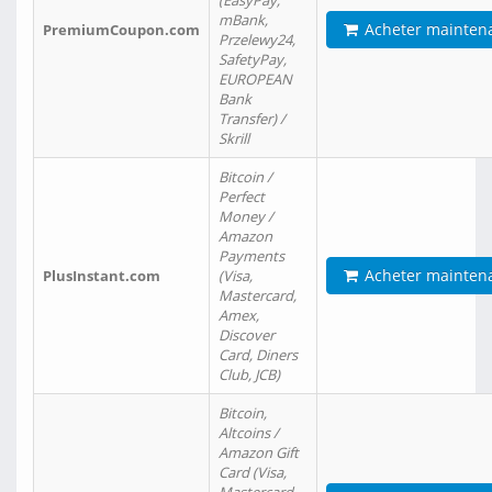
(EasyPay,
mBank,
Acheter mainten
PremiumCoupon.com
Przelewy24,
SafetyPay,
EUROPEAN
Bank
Transfer) /
Skrill
Bitcoin /
Perfect
Money /
Amazon
Payments
Acheter mainten
PlusInstant.com
(Visa,
Mastercard,
Amex,
Discover
Card, Diners
Club, JCB)
Bitcoin,
Altcoins /
Amazon Gift
Card (Visa,