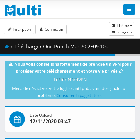
Thème
Inscription
Connexion
Langue
/ Télécharger One.Punch.Man.S02E09.1080p.Blu-Ray.10-Bit.Dual-Audio.DTS-HD.x265-iAHD.mkv.004 ( 394.84 MB )
Nous vous conseillons fortement de prendre un VPN pour
protéger votre téléchargement et votre vie privée
Tester NordVPN
Merci de désactiver votre logiciel anti-pub avant de signaler un
problème.
Consulter la page tutoriel
Date Upload
12/11/2020 03:47