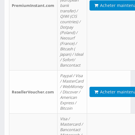
(european
Acheter mainten
PremiumInstant.com
bank
transfer) /
QIWI (CIS
countries) /
Dotpay
(Poland) /
Neosurf
(France) /
Bitcash (
Japan) / Ideal
/ Sofort/
Bancontact
Paypal / Visa
/ MasterCard
/ WebMoney
Acheter mainten
ResellerVoucher.com
/ Discover /
American
Express /
Bitcoin
Visa /
Mastercard /
Bancontact