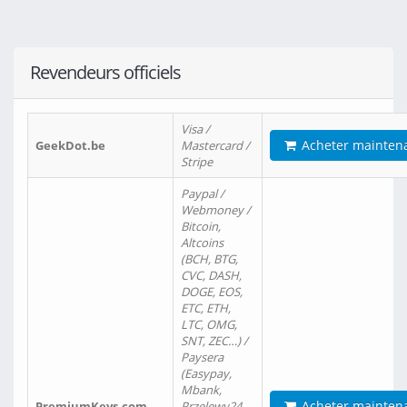
Revendeurs officiels
Visa /
Acheter mainten
GeekDot.be
Mastercard /
Stripe
Paypal /
Webmoney /
Bitcoin,
Altcoins
(BCH, BTG,
CVC, DASH,
DOGE, EOS,
ETC, ETH,
LTC, OMG,
SNT, ZEC…) /
Paysera
(Easypay,
Mbank,
Acheter mainten
PremiumKeys.com
Przelewy24,