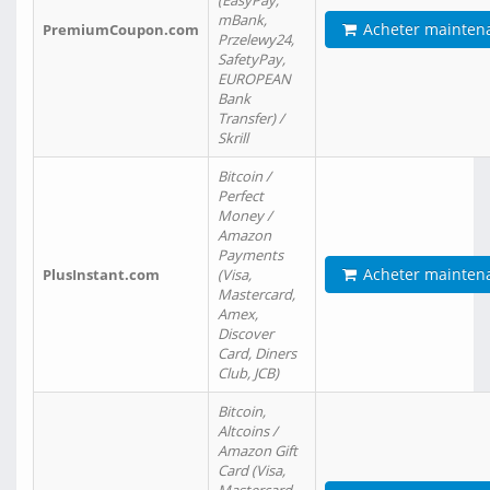
(EasyPay,
mBank,
Acheter mainten
PremiumCoupon.com
Przelewy24,
SafetyPay,
EUROPEAN
Bank
Transfer) /
Skrill
Bitcoin /
Perfect
Money /
Amazon
Payments
Acheter mainten
PlusInstant.com
(Visa,
Mastercard,
Amex,
Discover
Card, Diners
Club, JCB)
Bitcoin,
Altcoins /
Amazon Gift
Card (Visa,