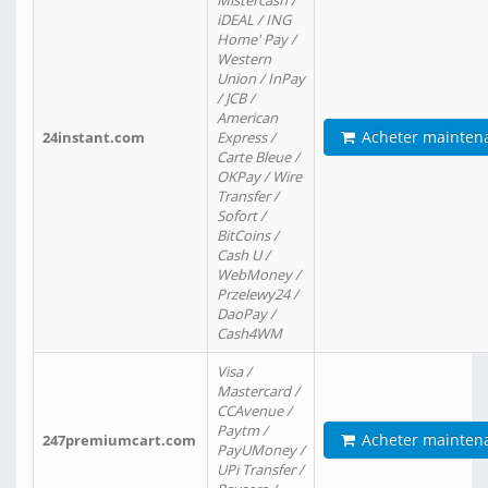
Mistercash /
iDEAL / ING
Home' Pay /
Western
Union / InPay
/ JCB /
American
Acheter mainten
24instant.com
Express /
Carte Bleue /
OKPay / Wire
Transfer /
Sofort /
BitCoins /
Cash U /
WebMoney /
Przelewy24 /
DaoPay /
Cash4WM
Visa /
Mastercard /
CCAvenue /
Paytm /
Acheter mainten
247premiumcart.com
PayUMoney /
UPi Transfer /