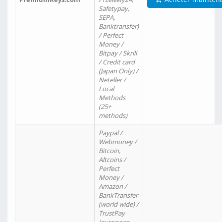
Safetypay,
SEPA,
Banktransfer)
/ Perfect
Money /
Bitpay / Skrill
/ Credit card
(Japan Only) /
Neteller /
Local
Methods
(25+
methods)
Paypal /
Webmoney /
Bitcoin,
Altcoins /
Perfect
Money /
Amazon /
BankTransfer
(world wide) /
TrustPay