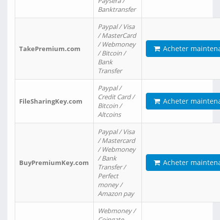
Paysera /
Banktransfer
Paypal / Visa
/ MasterCard
/ Webmoney
Acheter mainten
TakePremium.com
/ Bitcoin /
Bank
Transfer
Paypal /
Credit Card /
Acheter mainten
FileSharingKey.com
Bitcoin /
Altcoins
Paypal / Visa
/ Mastercard
/ Webmoney
/ Bank
Acheter mainten
BuyPremiumKey.com
Transfer /
Perfect
money /
Amazon pay
Webmoney /
Coingate