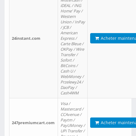
Mistercash /
iDEAL / ING
Home' Pay /
Western
Union / InPay
/ JCB /
American
Acheter mainten
24instant.com
Express /
Carte Bleue /
OKPay / Wire
Transfer /
Sofort /
BitCoins /
Cash U /
WebMoney /
Przelewy24 /
DaoPay /
Cash4WM
Visa /
Mastercard /
CCAvenue /
Paytm /
Acheter mainten
247premiumcart.com
PayUMoney /
UPi Transfer /