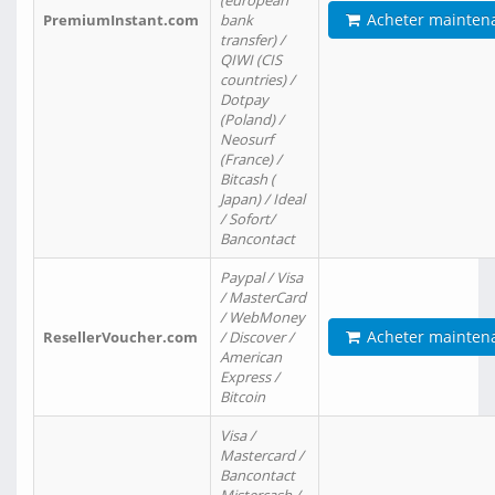
(european
Acheter mainten
PremiumInstant.com
bank
transfer) /
QIWI (CIS
countries) /
Dotpay
(Poland) /
Neosurf
(France) /
Bitcash (
Japan) / Ideal
/ Sofort/
Bancontact
Paypal / Visa
/ MasterCard
/ WebMoney
Acheter mainten
ResellerVoucher.com
/ Discover /
American
Express /
Bitcoin
Visa /
Mastercard /
Bancontact