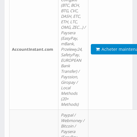
(BTC, BCH,
BTG, CVC,
DASH, ETC,
ETH, LTC,
OMG, ZEC…) /
Paysera
(EasyPay,
mBank,
Acheter mainten
AccountInstant.com
Przelewy24,
SafetyPay,
EUROPEAN
Bank
Transfer) /
Payssion,
Giropay /
Local
Methods
(20+
Methods)
Paypal /
Webmoney /
Bitcoin /
Paysera