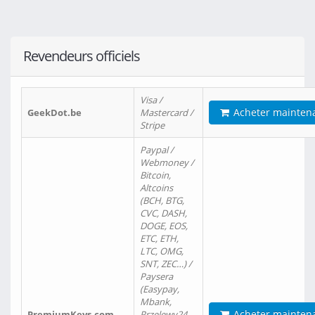
Revendeurs officiels
Visa /
Acheter mainten
GeekDot.be
Mastercard /
Stripe
Paypal /
Webmoney /
Bitcoin,
Altcoins
(BCH, BTG,
CVC, DASH,
DOGE, EOS,
ETC, ETH,
LTC, OMG,
SNT, ZEC…) /
Paysera
(Easypay,
Mbank,
Acheter mainten
PremiumKeys.com
Przelewy24,