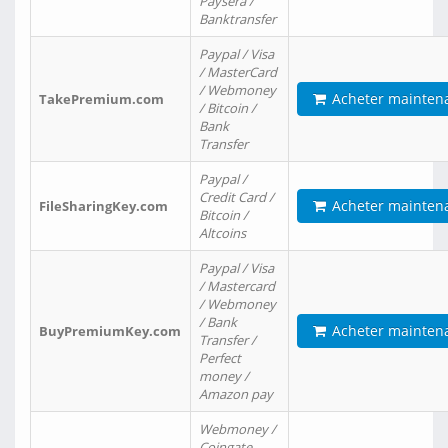
Paysera /
Banktransfer
Paypal / Visa
/ MasterCard
/ Webmoney
Acheter mainten
TakePremium.com
/ Bitcoin /
Bank
Transfer
Paypal /
Credit Card /
Acheter mainten
FileSharingKey.com
Bitcoin /
Altcoins
Paypal / Visa
/ Mastercard
/ Webmoney
/ Bank
Acheter mainten
BuyPremiumKey.com
Transfer /
Perfect
money /
Amazon pay
Webmoney /
Coingate