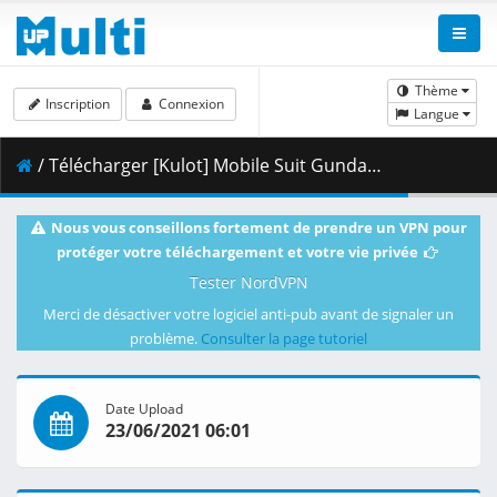
Thème
Inscription
Connexion
Langue
/ Télécharger [Kulot] Mobile Suit Gundam Char_s Counterattack [Dual-Audio][BDRip 1832x988 x264 FLACx2] [0EC5195E].mkv.019 ( 478.20 MB )
Nous vous conseillons fortement de prendre un VPN pour
protéger votre téléchargement et votre vie privée
Tester NordVPN
Merci de désactiver votre logiciel anti-pub avant de signaler un
problème.
Consulter la page tutoriel
Date Upload
23/06/2021 06:01