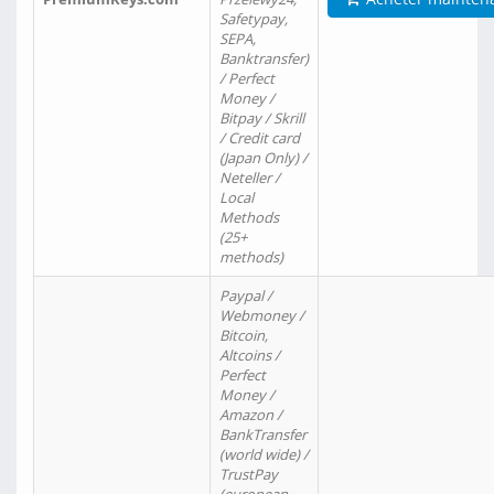
Safetypay,
SEPA,
Banktransfer)
/ Perfect
Money /
Bitpay / Skrill
/ Credit card
(Japan Only) /
Neteller /
Local
Methods
(25+
methods)
Paypal /
Webmoney /
Bitcoin,
Altcoins /
Perfect
Money /
Amazon /
BankTransfer
(world wide) /
TrustPay