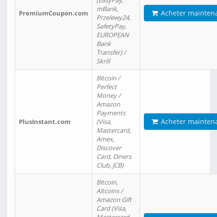
(EasyPay,
mBank,
Acheter mainten
PremiumCoupon.com
Przelewy24,
SafetyPay,
EUROPEAN
Bank
Transfer) /
Skrill
Bitcoin /
Perfect
Money /
Amazon
Payments
Acheter mainten
PlusInstant.com
(Visa,
Mastercard,
Amex,
Discover
Card, Diners
Club, JCB)
Bitcoin,
Altcoins /
Amazon Gift
Card (Visa,