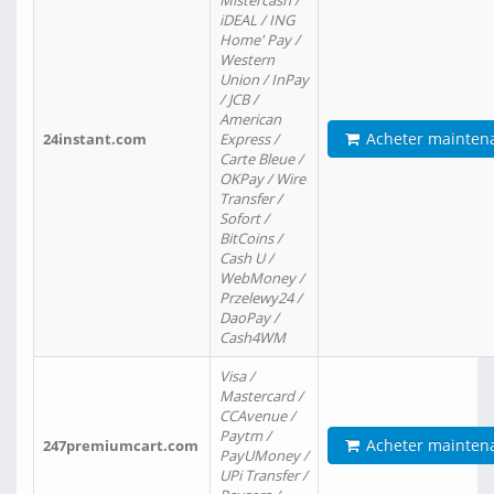
Mistercash /
iDEAL / ING
Home' Pay /
Western
Union / InPay
/ JCB /
American
Acheter mainten
24instant.com
Express /
Carte Bleue /
OKPay / Wire
Transfer /
Sofort /
BitCoins /
Cash U /
WebMoney /
Przelewy24 /
DaoPay /
Cash4WM
Visa /
Mastercard /
CCAvenue /
Paytm /
Acheter mainten
247premiumcart.com
PayUMoney /
UPi Transfer /