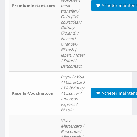
(european
Acheter mainten
PremiumInstant.com
bank
transfer) /
QIWI (CIS
countries) /
Dotpay
(Poland) /
Neosurf
(France) /
Bitcash (
Japan) / Ideal
/ Sofort/
Bancontact
Paypal / Visa
/ MasterCard
/ WebMoney
Acheter mainten
ResellerVoucher.com
/ Discover /
American
Express /
Bitcoin
Visa /
Mastercard /
Bancontact