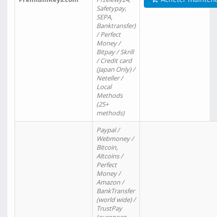
Safetypay,
SEPA,
Banktransfer)
/ Perfect
Money /
Bitpay / Skrill
/ Credit card
(Japan Only) /
Neteller /
Local
Methods
(25+
methods)
Paypal /
Webmoney /
Bitcoin,
Altcoins /
Perfect
Money /
Amazon /
BankTransfer
(world wide) /
TrustPay