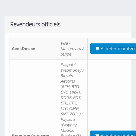
Revendeurs officiels
Visa /
Acheter mainten
GeekDot.be
Mastercard /
Stripe
Paypal /
Webmoney /
Bitcoin,
Altcoins
(BCH, BTG,
CVC, DASH,
DOGE, EOS,
ETC, ETH,
LTC, OMG,
SNT, ZEC…) /
Paysera
(Easypay,
Mbank,
Acheter mainten
PremiumKeys.com
Przelewy24,