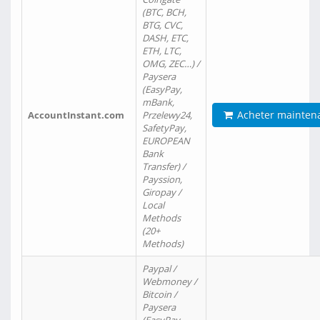
(BTC, BCH,
BTG, CVC,
DASH, ETC,
ETH, LTC,
OMG, ZEC…) /
Paysera
(EasyPay,
mBank,
Acheter mainten
AccountInstant.com
Przelewy24,
SafetyPay,
EUROPEAN
Bank
Transfer) /
Payssion,
Giropay /
Local
Methods
(20+
Methods)
Paypal /
Webmoney /
Bitcoin /
Paysera