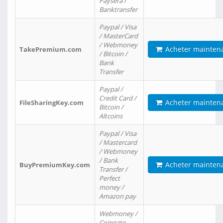
Paysera /
Banktransfer
Paypal / Visa
/ MasterCard
/ Webmoney
Acheter mainten
TakePremium.com
/ Bitcoin /
Bank
Transfer
Paypal /
Credit Card /
Acheter mainten
FileSharingKey.com
Bitcoin /
Altcoins
Paypal / Visa
/ Mastercard
/ Webmoney
/ Bank
Acheter mainten
BuyPremiumKey.com
Transfer /
Perfect
money /
Amazon pay
Webmoney /
Coingate