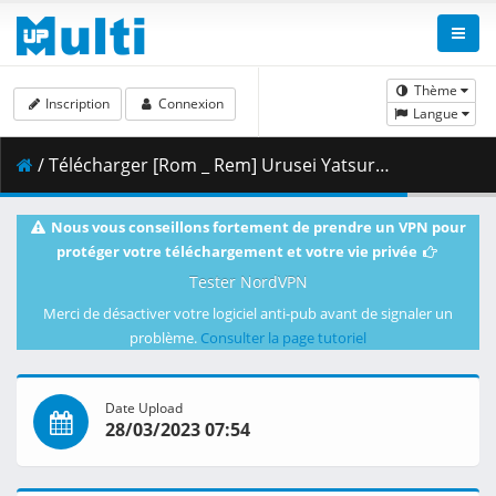
Thème
Inscription
Connexion
Langue
/ Télécharger [Rom _ Rem] Urusei Yatsura (2022) - 18 [Web][H265][10bits][1080p][AAC].mkv.002 ( 289.55 MB )
Nous vous conseillons fortement de prendre un VPN pour
protéger votre téléchargement et votre vie privée
Tester NordVPN
Merci de désactiver votre logiciel anti-pub avant de signaler un
problème.
Consulter la page tutoriel
Date Upload
28/03/2023 07:54