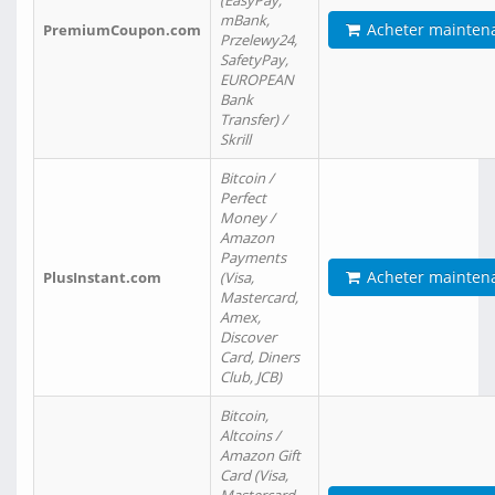
(EasyPay,
mBank,
Acheter mainten
PremiumCoupon.com
Przelewy24,
SafetyPay,
EUROPEAN
Bank
Transfer) /
Skrill
Bitcoin /
Perfect
Money /
Amazon
Payments
Acheter mainten
PlusInstant.com
(Visa,
Mastercard,
Amex,
Discover
Card, Diners
Club, JCB)
Bitcoin,
Altcoins /
Amazon Gift
Card (Visa,