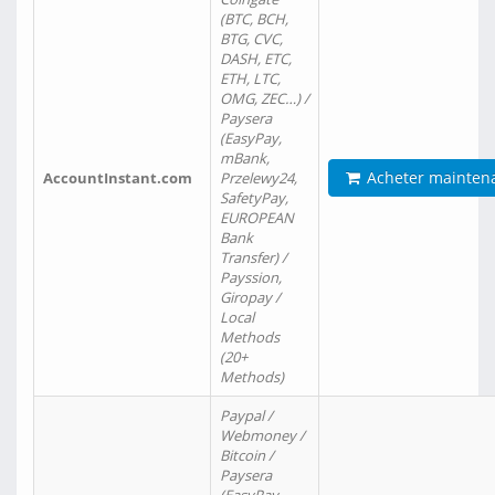
(BTC, BCH,
BTG, CVC,
DASH, ETC,
ETH, LTC,
OMG, ZEC…) /
Paysera
(EasyPay,
mBank,
Acheter mainten
AccountInstant.com
Przelewy24,
SafetyPay,
EUROPEAN
Bank
Transfer) /
Payssion,
Giropay /
Local
Methods
(20+
Methods)
Paypal /
Webmoney /
Bitcoin /
Paysera