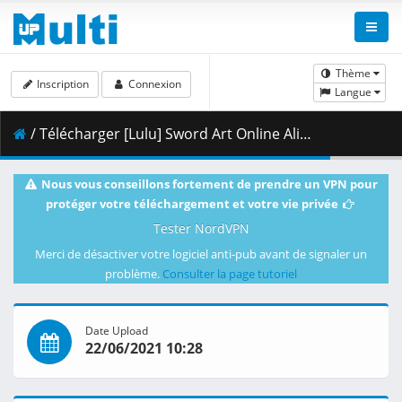
Thème
Inscription
Connexion
Langue
/ Télécharger [Lulu] Sword Art Online Alicization - War of Underworld - 11 [BD 1080p Hi10 FLAC][Dual-Audio] .mkv.003 ( 439.49 MB )
Nous vous conseillons fortement de prendre un VPN pour
protéger votre téléchargement et votre vie privée
Tester NordVPN
Merci de désactiver votre logiciel anti-pub avant de signaler un
problème.
Consulter la page tutoriel
Date Upload
22/06/2021 10:28