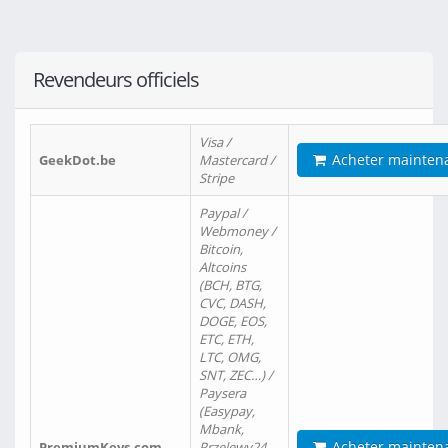
Revendeurs officiels
Visa /
Acheter mainten
GeekDot.be
Mastercard /
Stripe
Paypal /
Webmoney /
Bitcoin,
Altcoins
(BCH, BTG,
CVC, DASH,
DOGE, EOS,
ETC, ETH,
LTC, OMG,
SNT, ZEC…) /
Paysera
(Easypay,
Mbank,
Acheter mainten
PremiumKeys.com
Przelewy24,