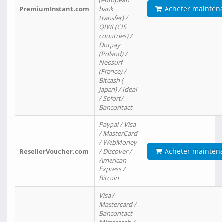
(european
Acheter mainten
PremiumInstant.com
bank
transfer) /
QIWI (CIS
countries) /
Dotpay
(Poland) /
Neosurf
(France) /
Bitcash (
Japan) / Ideal
/ Sofort/
Bancontact
Paypal / Visa
/ MasterCard
/ WebMoney
Acheter mainten
ResellerVoucher.com
/ Discover /
American
Express /
Bitcoin
Visa /
Mastercard /
Bancontact