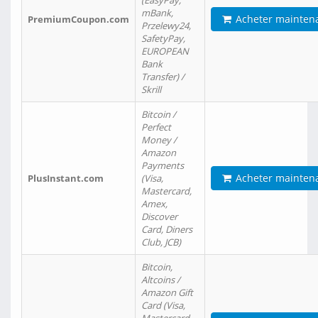
(EasyPay,
mBank,
Acheter mainten
PremiumCoupon.com
Przelewy24,
SafetyPay,
EUROPEAN
Bank
Transfer) /
Skrill
Bitcoin /
Perfect
Money /
Amazon
Payments
Acheter mainten
PlusInstant.com
(Visa,
Mastercard,
Amex,
Discover
Card, Diners
Club, JCB)
Bitcoin,
Altcoins /
Amazon Gift
Card (Visa,