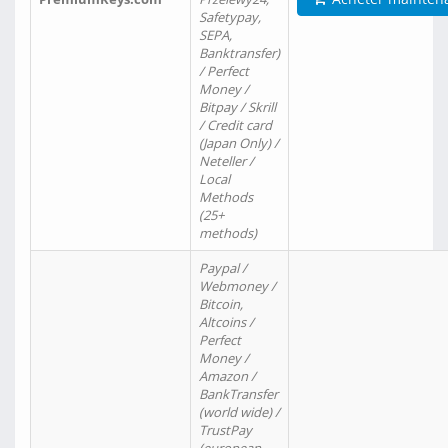
Safetypay,
SEPA,
Banktransfer)
/ Perfect
Money /
Bitpay / Skrill
/ Credit card
(Japan Only) /
Neteller /
Local
Methods
(25+
methods)
Paypal /
Webmoney /
Bitcoin,
Altcoins /
Perfect
Money /
Amazon /
BankTransfer
(world wide) /
TrustPay