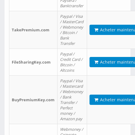
Paysera /
Banktransfer
Paypal / Visa
/ MasterCard
/ Webmoney
Acheter mainten
TakePremium.com
/ Bitcoin /
Bank
Transfer
Paypal /
Credit Card /
Acheter mainten
FileSharingKey.com
Bitcoin /
Altcoins
Paypal / Visa
/ Mastercard
/ Webmoney
/ Bank
Acheter mainten
BuyPremiumKey.com
Transfer /
Perfect
money /
Amazon pay
Webmoney /
Coingate