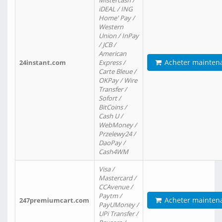
Mistercash /
iDEAL / ING
Home' Pay /
Western
Union / InPay
/ JCB /
American
Acheter mainten
24instant.com
Express /
Carte Bleue /
OKPay / Wire
Transfer /
Sofort /
BitCoins /
Cash U /
WebMoney /
Przelewy24 /
DaoPay /
Cash4WM
Visa /
Mastercard /
CCAvenue /
Paytm /
Acheter mainten
247premiumcart.com
PayUMoney /
UPi Transfer /